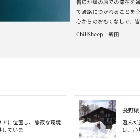
皆様が峰の原での滞在を
て帰路につかれることを
心からのおもてなしで、
ChillSheep 新田
長野県
リアに位置し、静寂な環境
澄んだ
供していま…
は、心