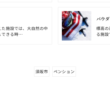
パウダ
えた施設では、大自然の中
標高の
ュできる時…
る施設
須坂市
ペンション