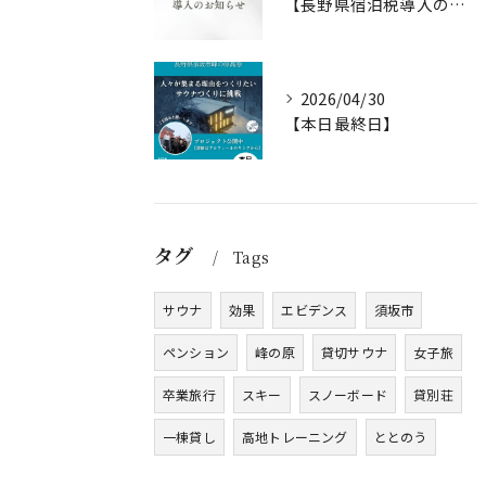
【長野県宿泊税導入のお知らせ】
2026/04/30
【本日最終日】
タグ
Tags
サウナ
効果
エビデンス
須坂市
ペンション
峰の原
貸切サウナ
女子旅
卒業旅行
スキー
スノーボード
貸別荘
一棟貸し
高地トレーニング
ととのう