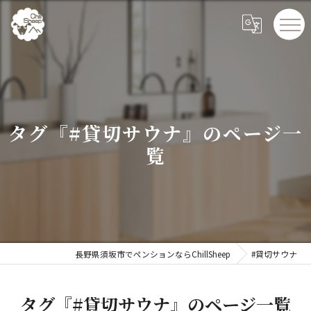
タグ『#貸切サウナ』のページ一
覧
長野県須坂市でペンションならChillSheep
#貸切サウナ
タグ『#貸切サウナ』のページ一覧