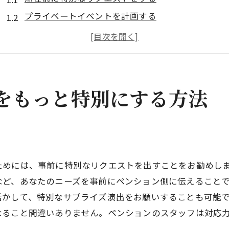
プライベートイベントを計画する
特別な記念日のサプライズを用意する
地元ガイドと一緒に隠れた名所を巡る
特別なパッケージプランを利用する
ペンション内でのスペシャルクラスを楽しむ
をもっと特別にする方法
ペンションの魅力を引き出す季節ごとの楽しみ方
春ならではの花見を楽しむ
夏の星空観察イベントに参加する
秋の収穫祭で旬の味覚を堪能する
ためには、事前に特別なリクエストを出すことをお勧めし
冬の雪遊びと暖炉でのひとときを味わう
など、あなたのニーズを事前にペンション側に伝えること
四季折々の自然を散策する
活かして、特別なサプライズ演出をお願いすることも可能
なること間違いありません。ペンションのスタッフは対応
旬の食材を使った料理を楽しむ