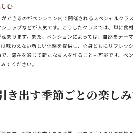
特別な体験を日記に綴る
楽しむ
帰宅後も続けられる趣味を見つける
とができるのがペンション内で開催されるスペシャルクラ
家族や友人とペンションで過ごす最高の時間
クショップなどが人気です。こうしたクラスでは、単に食
家族みんなで楽しめる遊びを企画する
が深まります。また、ペンションによっては、自然をテー
では味わえない新しい体験を提供し、心身ともにリフレッ
友人と一緒にアウトドアクッキングに挑戦
力で、滞在を通じて新たな友人を作ることも可能です。ペ
共同作業で思い出づくり
てみてください。
夜のゲームナイトを開催
親交を深めるディスカッションタイム
特別な瞬間を共有するためのプランを立てる
引き出す季節ごとの楽しみ
都会の喧騒を忘れてペンションでのんびり過ごす
電子機器を手放してデジタルデトックス
日光浴と昼寝でエネルギーチャージ
静かな朝の散歩で一日を始める