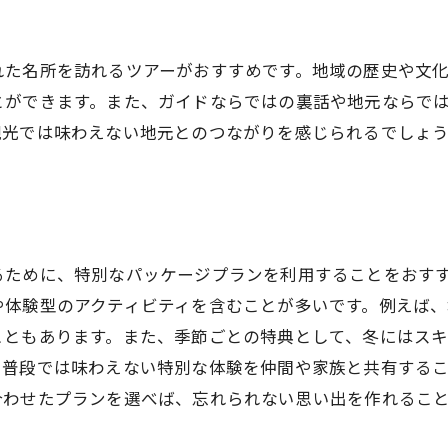
自然観察ツアーで珍しい動植物を発見する
ペンションで心身をリセットするためのリラックス術
れた名所を訪れるツアーがおすすめです。地域の歴史や文
スパトリートメントでリフレッシュ
とができます。また、ガイドならではの裏話や地元ならで
瞑想と深呼吸で心を整える
観光では味わえない地元とのつながりを感じられるでしょ
森林浴でストレスを解消する
静かな読書タイムを設ける
心地よい音楽と共にリラックスする
アロマセラピーで癒しのひとときを
るために、特別なパッケージプランを利用することをおす
ペンション滞在を思い出深くするためのアイデア
や体験型のアクティビティを含むことが多いです。例えば
旅行の記録を写真や動画で残す
こともあります。また、季節ごとの特典として、冬にはス
地元の人々との交流を楽しむ
、普段では味わえない特別な体験を仲間や家族と共有する
お土産選びで地元の文化を感じる
合わせたプランを選べば、忘れられない思い出を作れるこ
夜の星空を眺めながら語り合う