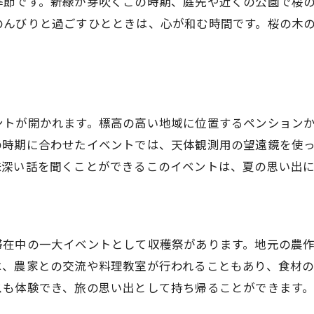
季節です。新緑が芽吹くこの時期、庭先や近くの公園で桜
火を囲んでゆったりとした夜を過ごす
のんびりと過ごすひとときは、心が和む時間です。桜の木
窓辺でコーヒーを飲みながら心を落ち着ける
自然の音をBGMにのんびりと過ごす
ントが開かれます。標高の高い地域に位置するペンション
の時期に合わせたイベントでは、天体観測用の望遠鏡を使
味深い話を聞くことができるこのイベントは、夏の思い出
滞在中の一大イベントとして収穫祭があります。地元の農
は、農家との交流や料理教室が行われることもあり、食材
スも体験でき、旅の思い出として持ち帰ることができます