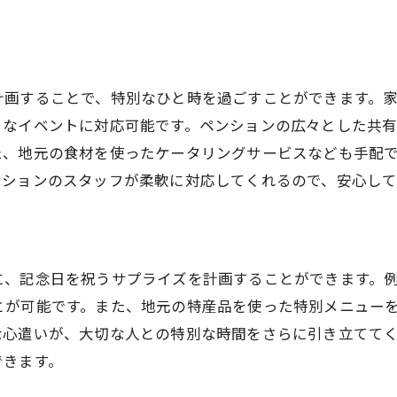
自家製料理を堪能しながらペンションで贅沢なひととき
地元の食材を使った特製料理を味わう
ペンションオーナーの心のこもった手作り料理
自家製パンとジャムで朝食を楽しむ
計画することで、特別なひと時を過ごすことができます。
々なイベントに対応可能です。ペンションの広々とした共
夕食後のデザートタイムを楽しもう
た、地元の食材を使ったケータリングサービスなども手配
ヘルシー志向の特別メニューをオーダーする
ンションのスタッフが柔軟に対応してくれるので、安心して
料理教室で自家製レシピを習得する
ペンション周辺のアクティビティで自然を満喫する
ハイキングコースを歩いて自然を体感する
に、記念日を祝うサプライズを計画することができます。
釣りやカヌーでアクティブな休日を
とが可能です。また、地元の特産品を使った特別メニュー
地元の農業体験プログラムに参加する
な心遣いが、大切な人との特別な時間をさらに引き立てて
サイクリングで周辺の観光スポットを巡る
できます。
野外ヨガで心身をリフレッシュ