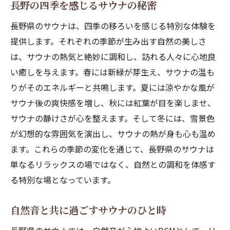
長野の四季を感じるサウナの秘密
自然と触れ合うことの心理的効果
長野県のサウナは、四季の移ろいを感じる特別な体験を
サウナで自己リフレクションの時間を持つ
提供します。それぞれの季節が生み出す自然の美しさ
長野県の自然が心を解放する理由
は、サウナの熱気と絶妙に調和し、訪れる人々に心地良
サウナセラピーの科学的根拠
い癒しを与えます。春には新緑が芽生え、サウナの温も
絶景を望む長野県サウナで得られる癒しの瞬間
りがそのエネルギーと共鳴します。夏には涼やかな風が
絶景サウナが生む心の安らぎ
サウナ後の爽快感を増し、秋には紅葉が目を楽しませ、
視界に広がる自然の圧倒的な美しさ
サウナの静けさが心を整えます。そして冬には、雪景色
瞬間を楽しむサウナの醍醐味
が幻想的な雰囲気を演出し、サウナの熱が身も心も温め
自然が与える五感への刺激
ます。これらの季節の変化を通じて、長野県のサウナは
単なるリラックスの場ではなく、自然との調和を体感す
心に残るサウナでの思い出づくり
る特別な場となっています。
絶景と共に過ごす非日常感
長野県サウナで味わう自然と共鳴するひと時
自然音と共に過ごすサウナのひと時
自然とサウナのハーモニー