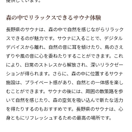
提供しています。
サウナ仲間と過ごすひと時の魅力
サウナとアクティビティの組み合わせ
森の中でリラックスできるサウナ体験
心身のバランスを整えるサウナの効果
長野県のサウナは、森の中で自然を感じながらリラック
自然と一体化する長野県の究極サウナスポット
スできるのが魅力です。サウナに入ることで、デジタル
森林浴とサウナの相乗効果
デバイスから離れ、自然の音に耳を傾けたり、鳥のさえ
ずりや風の音に心を委ねたりすることができます。これ
川のせせらぎを楽しむサウナ体験
により、日常のストレスから解放され、深いリラクゼー
自然環境の中で心を解放する方法
ションが得られます。さらに、森の中に位置するサウナ
長野県の隠れたサウナスポットの魅力
施設は、プライベート感があり、自然との一体感を楽し
極上のリラクゼーションを提供する場所
むことができます。サウナの後には、周囲の散策路を歩
自然と調和したサウナ設計の秘密
いて自然を感じたり、森の空気を吸い込んで新たな活力
長野県でのサウナ体験がストレスをほどく理由
を得たりするのもおすすめです。長野県のサウナは、心
サウナが心に与える癒しのメカニズム
身ともにリフレッシュするための最高の場所です。
ストレス軽減に効果的なサウナ習慣