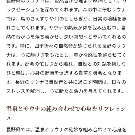
長野県のサウナでは、自然音が心地よいBGMとして、リ
長野の風景に溶け込むサウナ体験
ラクゼーションを深めてくれます。森の中に佇むサウナ
共鳴する心と自然のリズム
では、鳥のさえずりや川のせせらぎが、日常の喧騒を忘
自然の息吹を感じるリラクゼーション
れさせてくれます。サウナの熱気が体を包み込む中、自
長野の自然がもたらす精神的充実
然の音が心を落ち着かせ、深い瞑想へと導いてくれるの
より深い瞑想的なサウナ体験
です。特に、四季折々の自然音が感じられる長野のサウ
心と体を満たす長野県サウナの特別な体験
ナは、心に静けさをもたらし、豊かな感性を蘇らせてく
れます。都会の忙しさから離れ、自然との対話を楽しむ
全身を整えるためのサウナ儀式
ひと時は、心身の健康を促進する貴重な機会となりま
特別なサウナ体験がもたらす幸福感
す。長野のサウナで自然音と共に過ごす時間は、日々の
サウナでの身体的なリフレッシュ法
ストレスを解消し、心に新たな活力を与えてくれます。
心をリセットするためのサウナプログラム
長野ならではのサウナメニューの魅力
温泉とサウナの組み合わせで心身をリフレッシ
完全なリラクゼーションへ導くサウナ
ュ
長野県では、温泉とサウナの絶妙な組み合わせで心身を