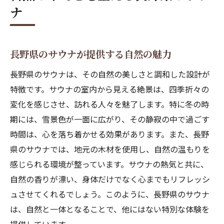
長野でのサウナ体験が心に与える影響
ナ
長野県ならではの絶景サウナ体験の魅力
山々に囲まれた絶景サウナとは
自然のパノラマが楽しめるサウナ
長野県のサウナが提供する自然の魅力
雲海を望む特別なサウナ体験
長野県のサウナは、その自然の美しさと調和した設計が
星空を眺める夜のサウナの楽しみ方
特徴です。サウナの室内から見える絶景は、四季折々の
長野県での写真映えするサウナスポット
変化を感じさせ、訪れる人々を魅了します。特に冬の時
期には、雪景色が一面に広がり、その静寂の中で過ごす
絶景とサウナのコンビネーションが生む癒
時間は、心を落ち着かせる効果があります。また、長野
し
県のサウナでは、地元の木材を使用し、自然の温もりを
心身をリフレッシュする長野県サウナの楽しみ
感じられる環境が整っています。サウナの熱気と共に、
方
自然の香りが漂い、身体だけでなく心までもリフレッシ
サウナでの心のデトックス法
ュさせてくれるでしょう。このように、長野県のサウナ
サウナ後のクールダウンの重要性
は、自然と一体となることで、他にはない特別な体験を
長野の地元食材を楽しむサウナめし