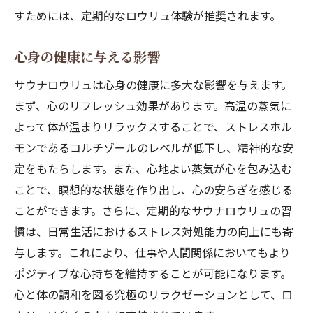
ストレス社会を生き抜くためのサウナロウリュ
すためには、定期的なロウリュ体験が推奨されます。
活用法
ロウリュによるストレス軽減法
心身の健康に与える影響
心の健康を保つための習慣
サウナロウリュは心身の健康に多大な影響を与えます。
日々のストレスからの解放
まず、心のリフレッシュ効果があります。高温の蒸気に
サウナを取り入れた生活スタイル
よって体が温まりリラックスすることで、ストレスホル
ストレスフリーなライフスタイルの提案
モンであるコルチゾールのレベルが低下し、精神的な安
心身をリセットするためのロウリュ
定をもたらします。また、心地よい蒸気が心を包み込む
サウナロウリュが心身に与える影響とそのメカ
ことで、瞑想的な状態を作り出し、心の安らぎを感じる
ニズム
ことができます。さらに、定期的なサウナロウリュの習
慣は、日常生活におけるストレス対処能力の向上にも寄
身体的なメリットとその理由
与します。これにより、仕事や人間関係においてもより
心理的な影響の科学的基盤
ポジティブな心持ちを維持することが可能になります。
心と体の相互作用とロウリュの役割
心と体の調和を図る究極のリラクゼーションとして、ロ
健康維持における重要性