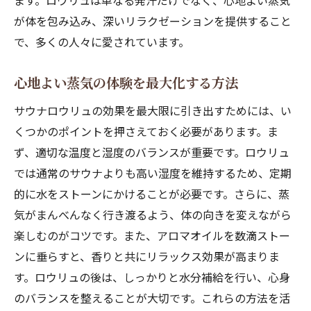
ます。ロウリュは単なる発汗だけでなく、心地よい蒸気
呼吸器への影響と健康効果
が体を包み込み、深いリラクゼーションを提供すること
精神的なリラクゼーションの科学
で、多くの人々に愛されています。
深い癒しをもたらす理由
心地よい蒸気の体験を最大化する方法
伝統と最新技術の融合
ロウリュで解き放つ心身の緊張とリラクゼーシ
サウナロウリュの効果を最大限に引き出すためには、い
ョン
くつかのポイントを押さえておく必要があります。ま
緊張解消に最適な環境作り
ず、適切な温度と湿度のバランスが重要です。ロウリュ
では通常のサウナよりも高い湿度を維持するため、定期
深いリラクゼーションを達成する手法
的に水をストーンにかけることが必要です。さらに、蒸
心身の緊張を和らげるプロセス
気がまんべんなく行き渡るよう、体の向きを変えながら
ストレス管理とロウリュの関係
楽しむのがコツです。また、アロマオイルを数滴ストー
心と体のバランス調整
ンに垂らすと、香りと共にリラックス効果が高まりま
リラクゼーションの持続時間とその効果
す。ロウリュの後は、しっかりと水分補給を行い、心身
現代社会におけるロウリュの重要性とその魅力
のバランスを整えることが大切です。これらの方法を活