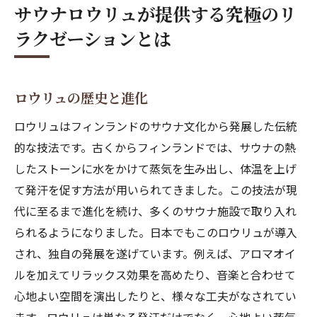
サウナロウリュが提供する究極のリ
ロウリュが人気を集める理由
ラクゼーションとは
サウナロウリュで心と体をリフレッシュする方
法
効果的なロウリュの楽しみ方
ロウリュの歴史と進化
リフレッシュ効果を高める準備
ロウリュはフィンランドのサウナ文化から発展した伝統
最適な温度と湿度の選び方
的な技法です。古くからフィンランドでは、サウナの熱
ロウリュを日常に取り入れる
したストーンに水をかけて蒸気を生み出し、体温を上げ
サウナ後の効果的なリラクゼーション方法
て発汗を促す方法が用いられてきました。この技法が現
代に至るまで進化を続け、多くのサウナ施設で取り入れ
心と体をリセットするためのルーティン
られるようになりました。日本でもこのロウリュが導入
サウナロウリュの蒸気がもたらす深い癒しの秘
され、独自の発展を遂げています。例えば、アロマオイ
密
ルを加えてリラックス効果を高めたり、音楽と合わせて
蒸気の生成メカニズムとその効果
心地よい空間を演出したりと、様々な工夫がなされてい
肌に優しい蒸気の作用