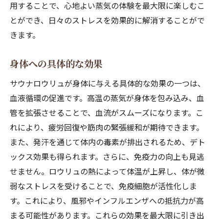
現代人がロウリュを求める理由
用することで、心地よい蒸気の体験を最大限に楽しむこ
とができ、日々のストレスを効果的に解消することがで
ストレス社会での重要な役割
きます。
心身の健康促進に役立つ理由
都市生活者にとってのロウリュの価値
身体への具体的な効果
時代と共に変化するロウリュの楽しみ方
サウナロウリュが身体に与える具体的な効果の一つは、
ロウリュが支持される背景
血液循環の促進です。高温の蒸気が身体を包み込み、血
サウナロウリュの蒸気で味わう心地よい安らぎ
管を拡張させることで、血流がスムーズになります。こ
蒸気による安らぎの科学
れにより、疲労回復や筋肉の緊張緩和が期待できます。
心地よい安らぎを体験する秘訣
また、発汗を通じて体内の毒素が排出されるため、デト
サウナ空間の特別な雰囲気
ックス効果も得られます。さらに、免疫力の向上も見逃
蒸気がもたらす心の平穏
せません。ロウリュの熱によって体温が上昇し、体が微
弱なストレスを受けることで、免疫細胞が活性化しま
安らぎの感覚を最大化する方法
す。これにより、風邪やインフルエンザへの抵抗力が高
幸福感を高めるロウリュの効果
まる可能性があります。これらの効果を最大限に引き出