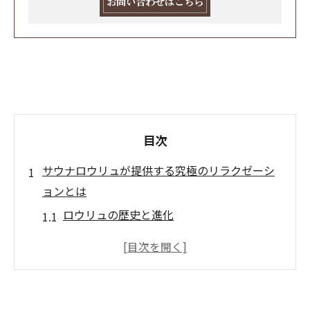
お問い合わせはこちら
目次
サウナロウリュが提供する究極のリラクゼーシ
ョンとは
ロウリュの歴史と進化
心地よい蒸気の体験を最大化する方法
身体への具体的な効果
心身の健康に与える影響
他のサウナスタイルとの違い