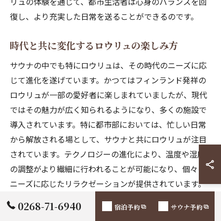
リュの体験を通じて、都市生活者は心身のバランスを回
復し、より充実した日常を送ることができるのです。
時代と共に変化するロウリュの楽しみ方
サウナの中でも特にロウリュは、その時代のニーズに応
じて進化を遂げています。かつてはフィンランド発祥の
ロウリュが一部の愛好者に楽しまれていましたが、現代
ではその魅力が広く知られるようになり、多くの施設で
導入されています。特に都市部においては、忙しい日常
から解放される場として、サウナと共にロウリュが注目
されています。テクノロジーの進化により、温度や湿度
の調整がより繊細に行われることが可能になり、個々の
ニーズに応じたリラクゼーションが提供されています。
また、アロマを使用して、心地よい香りが蒸気と共に広
0268-71-6940
宿泊予約
サウナ予約
がることで、一層のリラックス効果を得られます。この