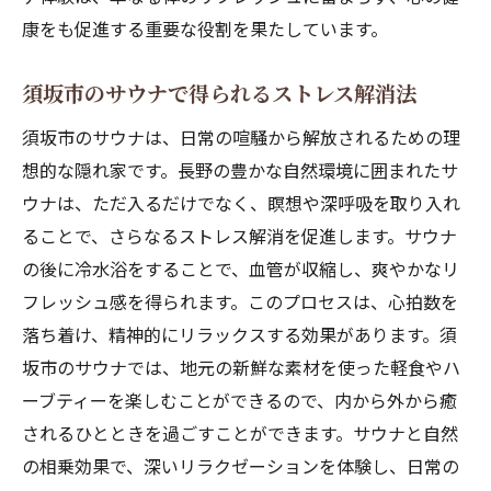
サウナ施設で味わう地元料理の魅力
康をも促進する重要な役割を果たしています。
食とリラクゼーションの融合
須坂市の地元食材を楽しむ新しい方法
須坂市のサウナで得られるストレス解消法
サウナで体験する食文化の深み
須坂市のサウナは、日常の喧騒から解放されるための理
サウナで須坂市の豊かな自然に触れる極上の瞬
想的な隠れ家です。長野の豊かな自然環境に囲まれたサ
間
ウナは、ただ入るだけでなく、瞑想や深呼吸を取り入れ
サウナを通じて感じる自然の力
ることで、さらなるストレス解消を促進します。サウナ
の後に冷水浴をすることで、血管が収縮し、爽やかなリ
自然の中で過ごすサウナの贅沢
フレッシュ感を得られます。このプロセスは、心拍数を
サウナと自然の調和
落ち着け、精神的にリラックスする効果があります。須
須坂市の自然を堪能する方法
坂市のサウナでは、地元の新鮮な素材を使った軽食やハ
サウナから得る自然との一体感
ーブティーを楽しむことができるので、内から外から癒
自然が演出するサウナのひととき
されるひとときを過ごすことができます。サウナと自然
須坂市のサウナで体験する五感を活性化するリ
の相乗効果で、深いリラクゼーションを体験し、日常の