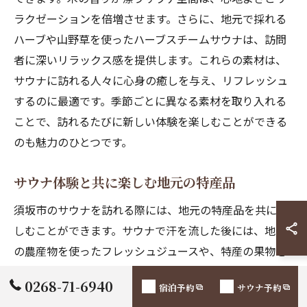
ラクゼーションを倍増させます。さらに、地元で採れる
ハーブや山野草を使ったハーブスチームサウナは、訪問
者に深いリラックス感を提供します。これらの素材は、
サウナに訪れる人々に心身の癒しを与え、リフレッシュ
するのに最適です。季節ごとに異なる素材を取り入れる
ことで、訪れるたびに新しい体験を楽しむことができる
のも魅力のひとつです。
サウナ体験と共に楽しむ地元の特産品
須坂市のサウナを訪れる際には、地元の特産品を共に楽
しむことができます。サウナで汗を流した後には、地元
の農産物を使ったフレッシュジュースや、特産の果物を
ふんだんに使ったデザートが人気です。また、サウナ施
0268-71-6940
宿泊予約
サウナ予約
設内では、地元の名水を使った冷却プールでリフレッシ