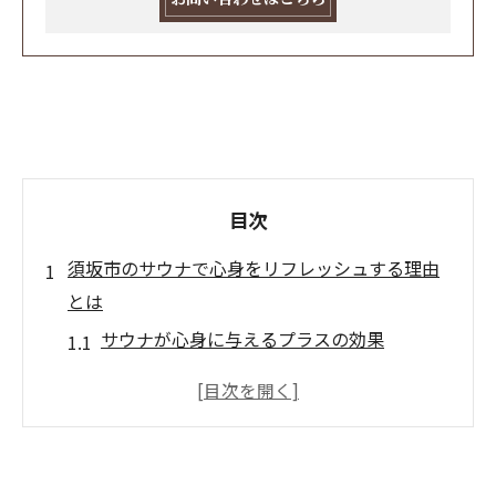
目次
須坂市のサウナで心身をリフレッシュする理由
とは
サウナが心身に与えるプラスの効果
須坂市のサウナで得られるストレス解消法
日常生活からの脱出としてのサウナ体験
サウナがもたらす深いリラクゼーション
須坂市ならではのサウナ文化とは