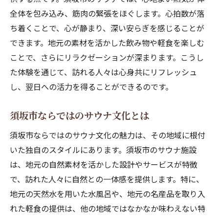
全体を包み込み、筋肉の緊張をほぐします。心拍数が落
心と体を整える須坂市のサウナの秘密
ち着くことで、心が静まり、深い安らぎを感じることが
リフレッシュ効果の高いサウナの特徴
できます。地元の素材を活かした飲み物や軽食を楽しむ
須坂市のサウナの独自性とは
ことで、さらにリラクゼーションが深まります。こうし
健康を支えるサウナの仕組み
た体験を通じて、訪れる人々は心身共にリフレッシュ
サウナで実感する心身の調和
し、翌日への活力を得ることができるのです。
リラックスと健康の両立を可能にする理由
サウナを通じた新たなリラクゼーションの
須坂市ならではのサウナ文化とは
提案
須坂市ならではのサウナ文化の魅力は、その地域に根付
須坂市のサウナで体験する自然と一体化したリ
いた独自のスタイルにあります。須坂市のサウナ施設
ラクゼーション
は、地元の自然素材を活かした設計やサービスが特徴
自然との一体感を味わうサウナの魅力
で、訪れた人々に自然との一体感を提供します。特に、
サウナを通じて感じる自然の息吹
地元の天然水を用いた水風呂や、地元の名産品を取り入
れた軽食の提供は、他の地域ではなかなか味わえない特
須坂市の自然環境とサウナの相乗効果