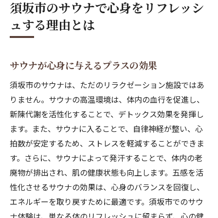
須坂市のサウナで心身をリフレッシ
サウナで新たな自分を発見する
ュする理由とは
美しい自然に囲まれた須坂市で体験するサウナ
の魅力
大自然の中でサウナを楽しむ贅沢
サウナが心身に与えるプラスの効果
須坂市の四季折々の風景とサウナ
須坂市のサウナは、ただのリラクゼーション施設ではあ
サウナで感じる自然の息吹
りません。サウナの高温環境は、体内の血行を促進し、
自然に溶け込むサウナの設計
新陳代謝を活性化することで、デトックス効果を発揮し
美しい景観と共に過ごす特別な時間
ます。また、サウナに入ることで、自律神経が整い、心
拍数が安定するため、ストレスを軽減することができま
サウナから眺める絶景の魅力
す。さらに、サウナによって発汗することで、体内の老
須坂市のサウナで楽しむ地元の味覚と温かさ
廃物が排出され、肌の健康状態も向上します。五感を活
地元の食材を生かした軽食と飲み物
性化させるサウナの効果は、心身のバランスを回復し、
サウナ後に味わう須坂市ならではの特製ド
エネルギーを取り戻すために最適です。須坂市でのサウ
リンク
ナ体験は、単なる体のリフレッシュに留まらず、心の健