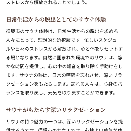
ラクゼーション
ストレスから解放されることでしょう。
五感を刺激するサウナの魅力
日常生活からの脱出としてのサウナ体験
サウナで体験する音と香り
視覚を楽しむサウナの工夫
須坂市のサウナ体験は、日常生活からの脱出を求める
人々にとって、理想的な選択肢です。忙しいスケジュー
触感を楽しむためのサウナの工夫
ルや日々のストレスから解放され、心と体をリセットす
サウナで感じる味覚の驚き
る場となります。自然に囲まれた環境でのサウナは、静
五感が活性化される瞬間
かな時間を提供し、心の中の雑音を取り除く手助けをし
須坂市で味わうサウナと地元素材の融合
ます。サウナの熱は、日常の喧騒を忘れさせ、深いリラ
地元素材を活かしたサウナの魅力
クゼーションをもたらします。訪れる人々は、心身のバ
サウナ体験と共に楽しむ地元の特産品
ランスを取り戻し、元気を取り戻すことができます。
須坂市の素材によるサウナの新たな可能性
サウナがもたらす深いリラクゼーション
素材とサウナの調和が生む新しい体験
地元の食材を楽しむサウナの楽しみ方
サウナの持つ魅力の一つは、深いリラクゼーションを提
心と体に優しい素材選び
供する点です。須坂市のサウナでは、心地よい熱気が体