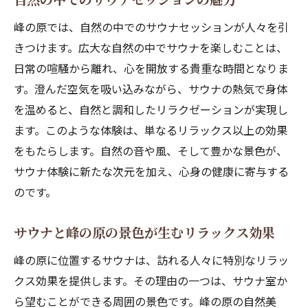
サウナセッションの健康促進効果
峰の原では、自然の中でのサウナセッションが人々を引
峰の原でのサウナルーチンのすすめ
きつけます。広大な自然の中でサウナを楽しむことは、
自然と調和するサウナの魅力を探る
日常の喧騒から離れ、心を開放する貴重な時間となりま
自然が育むサウナの独自性
す。澄んだ空気を吸い込みながら、サウナの熱気で身体
を温めると、自然と調和したリラクゼーションが実現し
峰の原で育まれるサウナ文化
ます。このような体験は、単なるリラックス以上の効果
サウナと自然が共存する場の魅力
をもたらします。自然の音や風、そして豊かな景色が、
自然環境がサウナ体験を深める理由
サウナ体験に新たな次元を加え、心身の健康に寄与する
サウナ愛好者が選ぶ峰の原の理由
のです。
自然と共鳴するサウナ体験のすすめ
熱気と冷気を楽しむ峰の原サウナの醍醐味
サウナと峰の原の景色が生むリラックス効果
サウナの熱と峰の原の冷気の絶妙なバラン
峰の原に位置するサウナは、訪れる人々に特別なリラッ
ス
クス効果を提供します。その理由の一つは、サウナ室か
温冷交代浴の効果を自然の中で体感
ら望むことができる周囲の景色です。峰の原の自然美