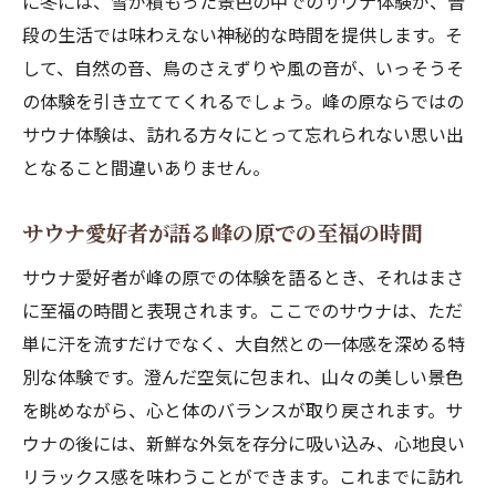
に冬には、雪が積もった景色の中でのサウナ体験が、普
自然と共鳴するサウナの時間割
段の生活では味わえない神秘的な時間を提供します。そ
サウナと自然のリズムがもたらす安らぎ
して、自然の音、鳥のさえずりや風の音が、いっそうそ
心地よいリズムを生む自然とサウナの調和
の体験を引き立ててくれるでしょう。峰の原ならではの
峰の原で体験する自然のサウナリズム
サウナ体験は、訪れる方々にとって忘れられない思い出
自然環境が整えるサウナのタイミング
となること間違いありません。
リズムを整えるサウナと自然の深い関係
サウナ愛好者が語る峰の原での至福の時間
峰の原でのサウナ体験が自然への理解を深める
自然の変化が育むサウナの魅力
サウナ愛好者が峰の原での体験を語るとき、それはまさ
サウナを通じて感じる自然の恩恵
に至福の時間と表現されます。ここでのサウナは、ただ
単に汗を流すだけでなく、大自然との一体感を深める特
自然との対話が生む新たな気づき
別な体験です。澄んだ空気に包まれ、山々の美しい景色
峰の原でのサウナ体験が教えてくれること
を眺めながら、心と体のバランスが取り戻されます。サ
自然観察を通じて深まるサウナ体験
ウナの後には、新鮮な外気を存分に吸い込み、心地良い
サウナと自然が織りなす新たな学び
リラックス感を味わうことができます。これまでに訪れ