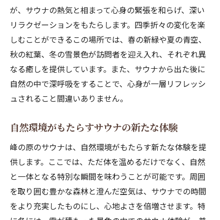
自然の風がもたらすクールダウン
が、サウナの熱気と相まって心身の緊張を和らげ、深い
リラクゼーションをもたらします。四季折々の変化を楽
熱気と冷気の循環で得られる健康効果
しむことができるこの場所では、春の新緑や夏の青空、
峰の原の気候がサウナ体験を豊かにする
秋の紅葉、冬の雪景色が訪問者を迎え入れ、それぞれ異
自然の中で試す温冷刺激の魅力
なる癒しを提供しています。また、サウナから出た後に
サウナ後の新鮮な外気がもたらす健康効果
自然の中で深呼吸をすることで、心身が一層リフレッシ
新鮮な外気が体に与えるポジティブな作用
ュされること間違いありません。
峰の原での深呼吸が体をリフレッシュ
サウナ後の外気浴の重要性
自然環境がもたらすサウナの新たな体験
自然の風を感じることで得られる心の安ら
峰の原のサウナは、自然環境がもたらす新たな体験を提
ぎ
供します。ここでは、ただ体を温めるだけでなく、自然
サウナ後の外気がもたらす免疫強化効果
と一体となる特別な瞬間を味わうことが可能です。周囲
峰の原での新鮮な空気の効用
を取り囲む豊かな森林と澄んだ空気は、サウナでの時間
をより充実したものにし、心地よさを倍増させます。特
サウナと自然が生み出す心地よいリズムの秘密