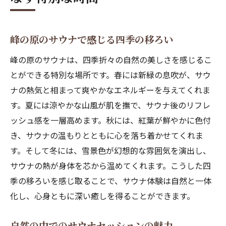
自然の音と香りがサウナ体験を引き立てる
澄んだ空気がサウナ体験をより豊かにする理由
峰の原の新鮮な空気が体に与える影響
峰の原のサウナで感じる四季の移ろい
サウナでの呼吸と自然の関係
峰の原のサウナは、四季折々の自然の美しさを感じるこ
山々の風がサウナの効果を高める理由
とができる特別な場所です。春には新緑の息吹が、サウ
空気の清浄さがもたらす心の安らぎ
ナの熱気と相まって爽やかなエネルギーを与えてくれま
自然の中で深まる呼吸法の重要性
す。夏には涼やかな山風が肌を撫で、サウナ後のリフレ
ッシュ感を一層高めます。秋には、紅葉が鮮やかに色付
峰の原の澄んだ空気がサウナ体験を変える
き、サウナの温もりとともに心を落ち着かせてくれま
峰の原でのサウナが心身に与えるリフレッシュ
す。そして冬には、雪景色が幻想的な雰囲気を演出し、
効果
サウナの熱が身体を芯から温めてくれます。こうした四
サウナ後の心身の変化を実感
季の移ろいを感じ取ることで、サウナ体験は自然と一体
自然の中でのリフレッシュ方法
化し、心身ともに深い癒しを得ることができます。
サウナがもたらす心のリセット効果
自然環境とサウナの相乗効果
自然の中でのサウナセッションの魅力