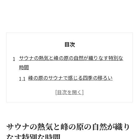
目次
サウナの熱気と峰の原の自然が織りなす特別な
時間
峰の原のサウナで感じる四季の移ろい
自然の中でのサウナセッションの魅力
サウナと峰の原の景色が生むリラックス効
果
自然環境がもたらすサウナの新たな体験
サウナの熱気と峰の原の自然が織り
サウナ愛好者が語る峰の原での至福の時間
なす特別な時間