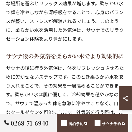
な場所を選ぶとリラックス効果が増します。柔らかい水
で顔を冷やしながら深呼吸をすることで、心身のバラン
スが整い、ストレスが解消されるでしょう。このよう
に、柔らかい水を活用した外気浴は、サウナでのリラク
ゼーション体験をより豊かにします。
サウナ後の外気浴を柔らかい水でより効果的に
サウナの後に行う外気浴は、体をリフレッシュさせるた
めに欠かせないステップです。このとき柔らかい水を取
り入れることで、その効果を一層高めることができま
す。柔らかい水は肌に優しく、冷却効果も穏やかなの
で、サウナで温まった体を急激に冷やすことなく、自然
なクールダウンを可能にします。外気浴を行う際は、ま
ず柔らかい水で軽く顔を洗い、深呼吸をして体を落ち着
0268-71-6940
宿泊予約
サウナ予約
けます。その後、自然の中でしばらく静かに過ごすこと