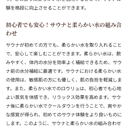
柔らかい水とサウナで日常を忘れる癒しの
験を格段に向上させることができます。
時間
初心者でも安心！サウナと柔らかい水の組み合
柔らかい水を使った究極のリラクゼーショ
わせ
ン体験
柔らかい水がサウナでのリラックス効果を倍増
サウナが初めての方でも、柔らかい水を取り入れること
させる理由
で、安心して楽しむことができます。柔らかい水は、飲
みやすく、体内の水分を効率よく補給できるため、サウ
柔らかい水とサウナの相乗効果とは
ナ前の水分補給に最適です。サウナにおける柔らかい水
サウナでのリラックスを深める柔らかい水
の使用は、敏感肌の方にも優しく、肌の負担を軽減しま
の役割
す。また、柔らかい水でのロウリュは、初心者でも心地
柔らかい水がもたらすサウナでの安らぎ
よい蒸気を体感でき、リラックス効果を高めます。サウ
柔らかい水を使ったサウナのメリット
ナ後に柔らかい水でクールダウンを行うことで、爽やか
リフレッシュ効果を高める柔らかい水の選
な感覚が得られ、初めてのサウナ体験をより良いものに
び方
します。このように、サウナと柔らかい水の組み合わせ
柔らかい水でサウナ時間を特別にするヒン