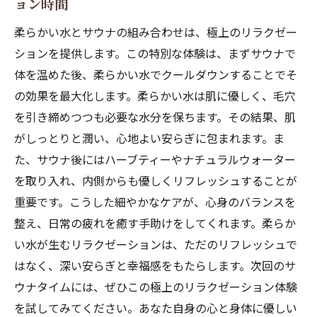
ョン時間
方法
柔らかい水とサウナの組み合わせは、極上のリラクゼー
柔らかい水でサウナ体験を豊かにするアイ
ションを提供します。この特別な体験は、まずサウナで
ディア
体を温めた後、柔らかい水でクールダウンすることでそ
サウナ効果を高める柔らかい水の活用法
の効果を最大化します。柔らかい水は肌に優しく、毛穴
柔らかい水を使用したサウナの具体的な実
を引き締めつつも必要な水分を保ちます。その結果、肌
践例
がしっとりと潤い、心地よい安らぎに包まれます。ま
サウナ後のクールダウン柔らかい水がもたらす
た、サウナ後にはハーブティーやナチュラルウォーター
爽快感
を取り入れ、内側からも優しくリフレッシュすることが
柔らかい水でサウナ後の爽快感を味わう方
重要です。こうした細やかなケアが、心身のバランスを
法
整え、日常の疲れを癒す手助けをしてくれます。柔らか
クールダウンに最適な柔らかい水の活用
い水が生むリラクゼーションは、ただのリフレッシュで
柔らかい水を使ったサウナ後のリフレッシ
はなく、深い安らぎと幸福感をもたらします。次回のサ
ュ法
ウナタイムには、ぜひこの極上のリラクゼーション体験
を試してみてください。あなた自身の心と身体に優しい
サウナ後の心地よさを柔らかい水で長持ち