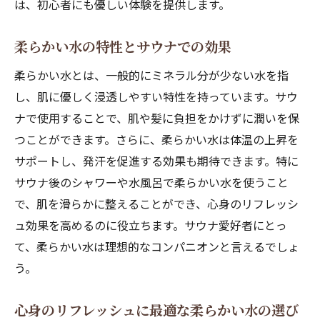
は、初心者にも優しい体験を提供します。
ト
サウナ前後の準備とケア柔らかい水が鍵を握る
柔らかい水の特性とサウナでの効果
柔らかい水でサウナ前の水分補給を完璧に
柔らかい水とは、一般的にミネラル分が少ない水を指
サウナ後のケアに最適な柔らかい水の使い
し、肌に優しく浸透しやすい特性を持っています。サウ
方
ナで使用することで、肌や髪に負担をかけずに潤いを保
柔らかい水を使ったサウナ前後のルーティ
つことができます。さらに、柔らかい水は体温の上昇を
ン
サポートし、発汗を促進する効果も期待できます。特に
サウナ後のシャワーや水風呂で柔らかい水を使うこと
柔らかい水で身体の回復を促進する方法
で、肌を滑らかに整えることができ、心身のリフレッシ
サウナ体験をより充実させる柔らかい水の
ュ効果を高めるのに役立ちます。サウナ愛好者にとっ
活用
て、柔らかい水は理想的なコンパニオンと言えるでしょ
柔らかい水でサウナ後の心地よさを長持ち
う。
させる
外気浴と柔らかい水の組み合わせが生み出す最
心身のリフレッシュに最適な柔らかい水の選び