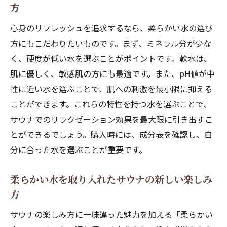
強のリフレッシュ
方
柔らかい水と外気浴の相性の良さ
心身のリフレッシュを追求するなら、柔らかい水の選び
外気浴で柔らかい水がもたらす爽快感
方にもこだわりたいものです。まず、ミネラル分が少な
柔らかい水を使った外気浴の実践法
く、硬度が低い水を選ぶことがポイントです。軟水は、
サウナ後の外気浴を柔らかい水でより効果
肌に優しく、敏感肌の方にも最適です。また、pH値が中
的に
性に近い水を選ぶことで、肌への刺激を最小限に抑える
柔らかい水で外気浴のリラックス効果を引
ことができます。これらの特性を持つ水を選ぶことで、
き出す
サウナでのリラクゼーション効果を最大限に引き出すこ
とができるでしょう。購入時には、成分表を確認し、自
外気浴と柔らかい水で心身リフレッシュ
分に合った水を選ぶことが重要です。
柔らかい水と深い呼吸サウナで心を落ち着ける
テクニック
柔らかい水を取り入れたサウナの新しい楽しみ
柔らかい水と深呼吸で心のバランスを整え
方
る
サウナの楽しみ方に一味違った魅力を加える「柔らかい
サウナでの呼吸法と柔らかい水の上手な組