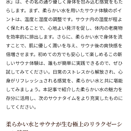
水」は、その名の通り優しく身体を包み込む感覚をもた
み合わせ
らします。まず、柔らかい水を用いたサウナ体験のポイ
柔らかい水と呼吸で心を落ち着けるサウナ
ントは、温度と湿度の調整です。サウナ内の湿度が程よ
のコツ
く保たれることで、心地よい発汗を促し、体内の老廃物
深呼吸をサポートする柔らかい水の効果
を効率的に排出します。さらに、柔らかい水で身体を流
柔らかい水を取り入れたサウナでのリラッ
すことで、肌に優しく潤いを与え、サウナ後の爽快感を
クス法
倍増させます。初めての方でも安心して楽しめるこの新
サウナでの深い安らぎをもたらす柔らかい
しいサウナ体験は、誰もが簡単に実践できるので、ぜひ
水と呼吸
試してみてください。日常のストレスから解放され、心
柔らかい水でサウナ効果を最大化するための実
身がリフレッシュされる感覚を、柔らかい水と共に堪能
践ガイド
してみましょう。本記事で紹介した柔らかい水の魅力を
柔らかい水を使ったサウナの準備と実践法
存分に活用し、次のサウナタイムをより充実したものに
してください。
サウナで柔らかい水を取り入れる効果的な
ステップ
柔らかい水とサウナが生む極上のリラクゼーシ
柔らかい水でサウナのメリットを引き出す