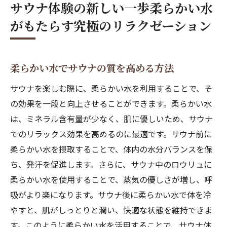
サウナ体験の新しい一歩柔らかい水
選び方
がもたらす究極のリラクゼーション
柔らかい水を取り入れたサウナの新しい楽
しみ方
柔らかい水とサウナが生む極上のリラクゼ
柔らかい水でサウナの質を高める方法
ーション時間
サウナを楽しむ際に、柔らかい水を利用することで、そ
心身を整える秘訣柔らかい水でサウナを楽しむ
の効果を一段と向上させることができます。柔らかい水
ポイント
は、ミネラル含有量が少なく、肌に優しいため、サウナ
柔らかい水が心身に与えるリラクゼーショ
でのリラックス効果を高めるのに最適です。サウナ前に
ン効果
柔らかい水を摂取することで、体内の水分バランスを保
サウナ前の準備に欠かせない柔らかい水の
ち、発汗を促進します。さらに、サウナ中のロウリュに
活用法
柔らかい水を使用することで、蒸気の優しさが増し、呼
柔らかい水でサウナの効果を高めるステッ
吸がより楽になります。サウナ後に柔らかい水で体を冷
プ
やすと、肌がしっとりと潤い、快適な状態を維持できま
心を静める柔らかい水と深呼吸の関係
す。このように柔らかい水を活用することで、サウナ体