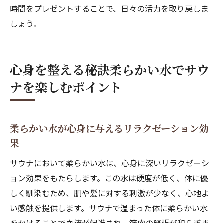
時間をプレゼントすることで、日々の活力を取り戻しま
させる
しょう。
柔らかい水でサウナ後のリラックスタイム
を充実
柔らかい水の効果でサウナ後の体調を整え
心身を整える秘訣柔らかい水でサウ
る
ナを楽しむポイント
柔らかい水が心身に与えるリラクゼーション効
果
サウナにおいて柔らかい水は、心身に深いリラクゼーシ
ョン効果をもたらします。この水は硬度が低く、体に優
しく馴染むため、肌や髪に対する刺激が少なく、心地よ
い感触を提供します。サウナで温まった体に柔らかい水
をかけることで血流が促進され、筋肉の緊張が和らぎま