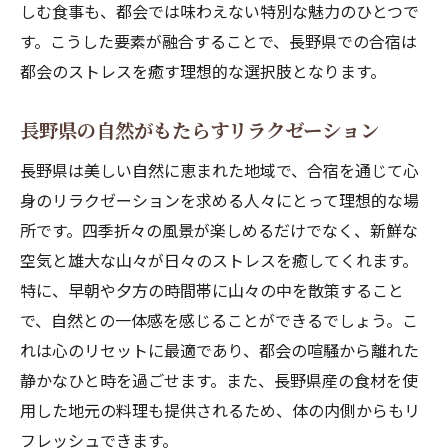
しむ食事も、都会では味わえない特別な魅力のひとつで
アクティブな合宿プランの魅力
す。こうした要素が融合することで、長野県での合宿は
長野県ならではのスポーツ体験
都会のストレスを癒す理想的な選択肢となります。
合宿での忘れられない思い出作り
アウトドアを楽しむ合宿のすすめ
長野県の自然がもたらすリラクゼーション
大自然と一体化する長野県の合宿スポットを紹
長野県は美しい自然に恵まれた地域で、合宿を通じて心
介
身のリラクゼーションを求める人々にとって理想的な場
知る人ぞ知る合宿スポット
所です。四季折々の風景が楽しめるだけでなく、新鮮な
大自然に囲まれた宿泊施設
空気と雄大な山々が日々のストレスを癒してくれます。
自然を満喫できるおすすめスポット
特に、早朝や夕方の時間帯に山々の中を散策すること
長野県の合宿地図
で、自然との一体感を感じることができるでしょう。こ
れは心のリセットに最適であり、都会の喧騒から離れた
地域密着型の合宿地
静かなひと時を過ごせます。また、長野県産の食材を使
自然とともに過ごす贅沢な時間
用した地元の料理も提供されるため、体の内側からもリ
長野県の合宿で心と体をリセットしよう
フレッシュできます。