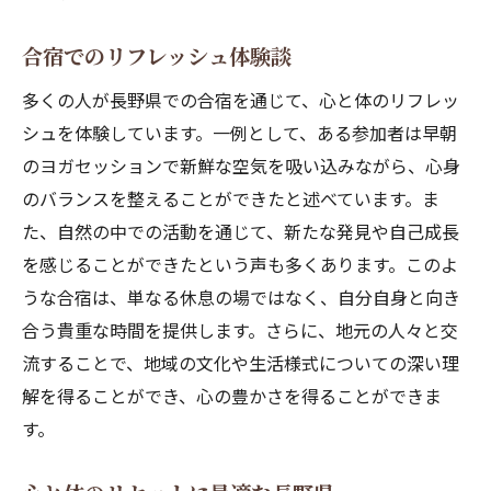
合宿でのリセット体験談
心身の調和を図る合宿の魅力
合宿でのリフレッシュ体験談
リフレッシュできる合宿の条件
多くの人が長野県での合宿を通じて、心と体のリフレッ
合宿を機に健康的な生活習慣を
シュを体験しています。一例として、ある参加者は早朝
長野県の自然がもたらす再生効果
のヨガセッションで新鮮な空気を吸い込みながら、心身
心と体をリセットする方法
のバランスを整えることができたと述べています。ま
心身を癒やす長野県の自然豊かな合宿体験
た、自然の中での活動を通じて、新たな発見や自己成長
を感じることができたという声も多くあります。このよ
自然療法を活かした合宿
うな合宿は、単なる休息の場ではなく、自分自身と向き
心身を癒す静かな環境
合う貴重な時間を提供します。さらに、地元の人々と交
リラクゼーションを追求する合宿
流することで、地域の文化や生活様式についての深い理
心身を癒す長野の自然
解を得ることができ、心の豊かさを得ることができま
アロマテラピーで感じる自然の力
す。
自然の中でのスピリチュアルな体験