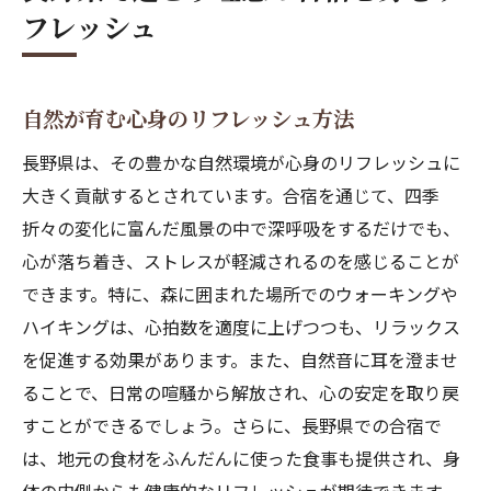
四季折々の風景とともに合宿を楽しむ長野県の
フレッシュ
魅力
春の桜と共に新しいスタートを切る
夏の山々でアクティブな合宿体験
自然が育む心身のリフレッシュ方法
紅葉狩りを楽しむ秋の合宿
長野県は、その豊かな自然環境が心身のリフレッシュに
冬の雪景色を満喫する合宿の過ごし方
大きく貢献するとされています。合宿を通じて、四季
四季が織りなす自然の美しさ
折々の変化に富んだ風景の中で深呼吸をするだけでも、
心が落ち着き、ストレスが軽減されるのを感じることが
長野県の四季と共に過ごす楽しみ
できます。特に、森に囲まれた場所でのウォーキングや
合宿で味わう長野県産食材使用のこだわり料理
ハイキングは、心拍数を適度に上げつつも、リラックス
地元食材を活かした絶品料理
を促進する効果があります。また、自然音に耳を澄ませ
長野名物を味わう合宿の食卓
ることで、日常の喧騒から解放され、心の安定を取り戻
旬の食材を楽しむ季節の料理
すことができるでしょう。さらに、長野県での合宿で
食材から学ぶ自然と食の関係
は、地元の食材をふんだんに使った食事も提供され、身
料理を通じて感じる長野の風土