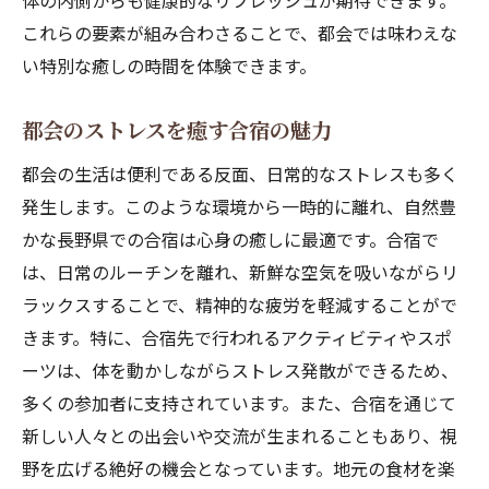
体の内側からも健康的なリフレッシュが期待できます。
これらの要素が組み合わさることで、都会では味わえな
地産地消の合宿メニュー
い特別な癒しの時間を体験できます。
都会の喧騒を離れて合宿で新たな自分を発見す
る
都会のストレスを癒す合宿の魅力
合宿での自己発見ストーリー
都会の生活は便利である反面、日常的なストレスも多く
新しい趣味を見つける合宿体験
発生します。このような環境から一時的に離れ、自然豊
静寂の中で見つける自分
かな長野県での合宿は心身の癒しに最適です。合宿で
心の声に耳を傾ける時間
は、日常のルーチンを離れ、新鮮な空気を吸いながらリ
自己成長を促す合宿の過ごし方
ラックスすることで、精神的な疲労を軽減することがで
合宿で得る新たな視点
きます。特に、合宿先で行われるアクティビティやスポ
スポーツとレジャーで満喫する長野県の合宿プ
ーツは、体を動かしながらストレス発散ができるため、
ラン
多くの参加者に支持されています。また、合宿を通じて
自然の中で楽しむスポーツ合宿
新しい人々との出会いや交流が生まれることもあり、視
野を広げる絶好の機会となっています。地元の食材を楽
レジャー活動でリフレッシュ