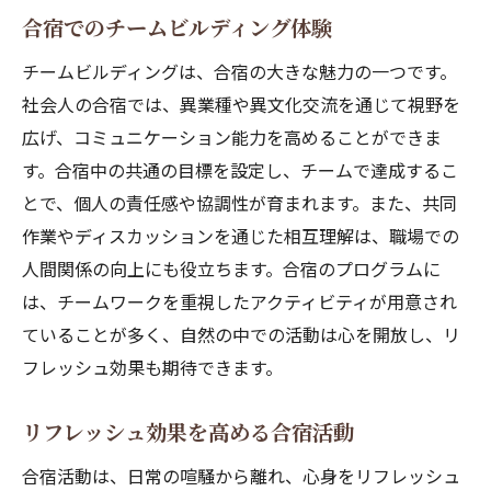
合宿がもたらす日常へのポジティブな影響
合宿でのチームビルディング体験
合宿後の日常生活でのモチベーション維持
チームビルディングは、合宿の大きな魅力の一つです。
法
社会人の合宿では、異業種や異文化交流を通じて視野を
合宿による生活の質の向上を体感する
広げ、コミュニケーション能力を高めることができま
合宿体験を日常に活かす方法
す。合宿中の共通の目標を設定し、チームで達成するこ
新たな活力を生む合宿後のフォローアップ
とで、個人の責任感や協調性が育まれます。また、共同
合宿後の日常に変化をもたらすポイント
作業やディスカッションを通じた相互理解は、職場での
忙しい社会人にとって合宿がもたらす自己研鑽
人間関係の向上にも役立ちます。合宿のプログラムに
の魅力
は、チームワークを重視したアクティビティが用意され
自己研鑽に最適な合宿プログラムの選び方
ていることが多く、自然の中での活動は心を開放し、リ
フレッシュ効果も期待できます。
合宿での自己啓発につながる活動
合宿を活用したキャリアアップのヒント
リフレッシュ効果を高める合宿活動
合宿中に得られる新たなスキルと知識
合宿活動は、日常の喧騒から離れ、心身をリフレッシュ
短期間で成果を得るための合宿活用法