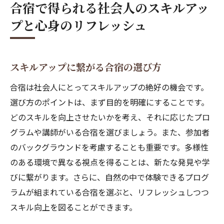
合宿で得られる社会人のスキルアッ
合宿を通じたメンタルヘルスの向上
プと心身のリフレッシュ
自然の中で合宿する社会人のための心のリセッ
ト方法
自然環境がもたらすリラックス効果
スキルアップに繋がる合宿の選び方
心のリセットを助ける自然合宿の魅力
合宿は社会人にとってスキルアップの絶好の機会です。
自然体験を通じたセルフケアの方法
選び方のポイントは、まず目的を明確にすることです。
合宿中に実践すべき瞑想とリラクゼーショ
どのスキルを向上させたいかを考え、それに応じたプロ
ン
グラムや講師がいる合宿を選びましょう。また、参加者
自然の中で得られる新たな発見とインスピ
のバックグラウンドを考慮することも重要です。多様性
レーション
のある環境で異なる視点を得ることは、新たな発見や学
びに繋がります。さらに、自然の中で体験できるプログ
心の健康を保つための自然環境の活用法
ラムが組まれている合宿を選ぶと、リフレッシュしつつ
合宿体験が社会人の日常に与える新たな活力の
スキル向上を図ることができます。
秘訣