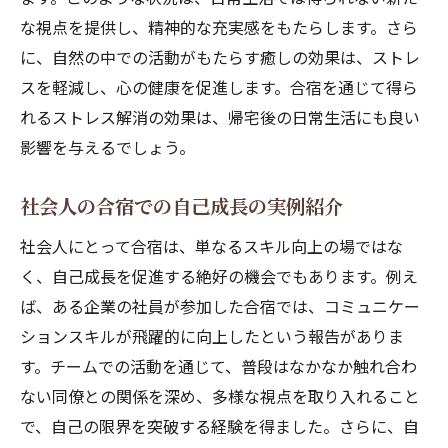
合宿を通じて次のステップを見つける方法
な視点を提供し、精神的な充実感をもたらします。さら
次のステップに向けた合宿での学び
に、自然の中での活動がもたらす癒しの効果は、ストレ
合宿後のアクションプラン作成法
スを軽減し、心の健康を促進します。合宿を通じて得ら
合宿で得た教訓を日常に活かす方法
れるストレス解消の効果は、帰宅後の日常生活にも良い
次のステップに向けた合宿中の目標設定
影響を与えるでしょう。
合宿での気づきを次のステップに繋げる
社会人の合宿での自己成長の実例紹介
合宿を通じて社会人が日常から解放される方法
日常のストレスから解放されるための合宿
社会人にとって合宿は、単なるスキル向上の場ではな
活用法
く、自己成長を促進する絶好の機会でもあります。例え
ば、ある企業の社員が参加した合宿では、コミュニケー
合宿中に日常を忘れるためのテクニック
ションスキルが飛躍的に向上したという報告がありま
仕事のプレッシャーを和らげる合宿の取り
す。チームでの活動を通じて、普段はなかなか触れ合わ
組み
ない同僚との関係を深め、多様な視点を取り入れること
合宿がもたらすリラクゼーションのメリッ
で、自己の限界を突破する経験を得ました。さらに、自
ト