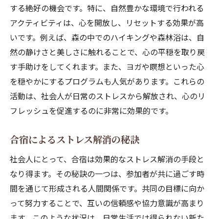
する絶好の機会です。特に、自然豊かな環境で行われる
合宿が社会人にもたらす新たな挑戦の機会
アクティビティは、心を開放し、リセットする効果が高
合宿で自然と共に心をリセットする特別な体験
いです。例えば、森の中でのハイキングや森林浴は、自
自然合宿で心身をリフレッシュする具体的
然の静けさと美しさに触れることで、心の平穏を取り戻
な方法
す手助けをしてくれます。また、ヨガや瞑想といった心
合宿の自然体験がもたらす癒しの効果
を穏やかにするプログラムも人気があります。これらの
合宿での自然とのふれあいが心に与える影
活動は、社会人が日常のストレスから解放され、心のリ
響
フレッシュを促進するのに非常に効果的です。
心をリセットするための自然との対話方法
合宿によるストレス解消の秘訣
合宿中に自然を楽しむためのアクティビテ
ィ提案
社会人にとって、合宿は効果的なストレス解消の手段と
自然に囲まれた合宿地がもたらす新たな視
なり得ます。その秘訣の一つは、参加者が共に過ごす時
点
間を通じて形成される人間関係です。共同の目標に向か
って努力することで、互いの信頼感や協力意識が高まり
社会人が合宿で学ぶ次のステップへの心構え
ます。このような状況は、日常生活では得られない新た