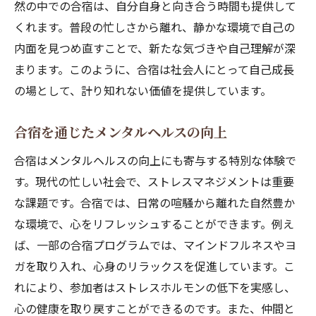
然の中での合宿は、自分自身と向き合う時間も提供して
日常をリセットするための合宿のプランニ
くれます。普段の忙しさから離れ、静かな環境で自己の
ング
内面を見つめ直すことで、新たな気づきや自己理解が深
合宿を通じた日常からの解放の実例
まります。このように、合宿は社会人にとって自己成長
社会人合宿の成功体験がもたらす新たな視点
の場として、計り知れない価値を提供しています。
合宿で得られる新たな視点の価値
合宿を通じたメンタルヘルスの向上
成功体験をもたらす合宿のプランニング
合宿の成功事例から学ぶこと
合宿はメンタルヘルスの向上にも寄与する特別な体験で
新しい視点をもたらす合宿中の体験談
す。現代の忙しい社会で、ストレスマネジメントは重要
な課題です。合宿では、日常の喧騒から離れた自然豊か
合宿が与える新たな視点の具体例
な環境で、心をリフレッシュすることができます。例え
合宿体験を通じた自己成長の実感
ば、一部の合宿プログラムでは、マインドフルネスやヨ
ガを取り入れ、心身のリラックスを促進しています。こ
れにより、参加者はストレスホルモンの低下を実感し、
心の健康を取り戻すことができるのです。また、仲間と