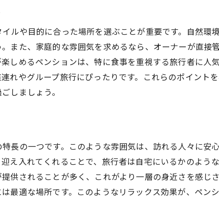
リピーターが教えるペンションの楽しみ方
ト
贅沢な時間を過ごすための計画
タイルや目的に合った場所を選ぶことが重要です。自然環
心が豊かになるペンションの魅力
う。また、家庭的な雰囲気を求めるなら、オーナーが直接
ペンションでの過ごし方を最大限に楽しむ
が楽しめるペンションは、特に食事を重視する旅行者に人
族連れやグループ旅行にぴったりです。これらのポイント
過ごしましょう。
の特長の一つです。このような雰囲気は、訪れる人々に安
く迎え入れてくれることで、旅行者は自宅にいるかのよう
が提供されることが多く、これがより一層の身近さを感じ
には最適な場所です。このようなリラックス効果が、ペン