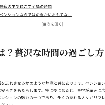
静寂の中で過ごす至福の時間
ペンションならではの温かいおもてなし
家庭的な雰囲気と心地よい空間
地域の自然を存分に楽しむ方法
プライベートを重視した宿泊の魅力
ペンション滞在で心身をリフレッシュする
は？贅沢な時間の過ごし方
で家庭的なペンションの選び方と人気の理由
適切なペンションを選ぶためのポイント
家庭的な雰囲気が生むリラックス効果
人気のペンションに共通する特徴とは
騒を忘れさせるかのような静寂と共にあります。ペンショ
家族や友人との特別な時間を過ごす
に安らぎをもたらします。特に夜になると、星空が満天に
旅行者が求めるペンションの条件
ペンションの魅力の一つであり、多くの訪れる人々がリフ
ください。
ペンション選びで失敗しないコツ