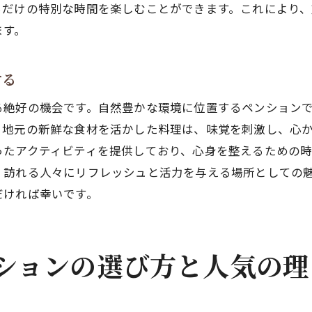
ちだけの特別な時間を楽しむことができます。これにより
心のデトックスを実現する方法
ます。
静かな環境での非日常体験
ペンションで心を癒す理由
する
ションで心身をリフレッシュする方法
自然の中でのリラックス効果
る絶好の機会です。自然豊かな環境に位置するペンション
、地元の新鮮な食材を活かした料理は、味覚を刺激し、心
アクティビティを通じた心の解放
ったアクティビティを提供しており、心身を整えるための
ペンションでの健康的な過ごし方
、訪れる人々にリフレッシュと活力を与える場所としての
心と身体を癒すステイプラン
だければ幸いです。
リフレッシュのためのペンション選び
フィジカルとメンタルの癒しを求めて
ション人気の秘密：贅沢な時間を楽しむためのヒント
ションの選び方と人気の理
ペンション滞在で得られるメリット
特別な時間の過ごし方を提案