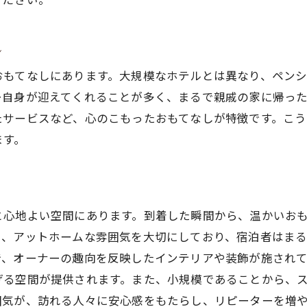
折々の自然を楽しむペンションでの過ごし方
し
春の花々を満喫する方法
夏の涼を求めて森を散策
おもてなしにあります。大規模なホテルとは異なり、ペン
秋の紅葉を堪能するペンションの魅力
ー自身が迎えてくれることが多く、まるで親戚の家に帰っ
たサービスなど、心のこもったおもてなしが特徴です。こ
冬の雪景色と温かいおもてなし
ます。
季節に応じたアクティビティの楽しみ方
自然を感じながら心身をリフレッシュ
まるおもてなしが魅力のペンションを選ぶポイント
と心地よい空間にあります。到着した瞬間から、温かいお
宿泊者に寄り添うサービスの重要性
り、アットホームな雰囲気を大切にしており、宿泊者はま
おもてなしの心が作る特別な思い出
で、オーナーの趣向を反映したインテリアや装飾が施され
ペンションのおもてなしと地域文化
げる空間が提供されます。また、小規模であることから、
リピーターが選ぶ理由とは
囲気が、訪れる人々に安心感をもたらし、リピーターを増