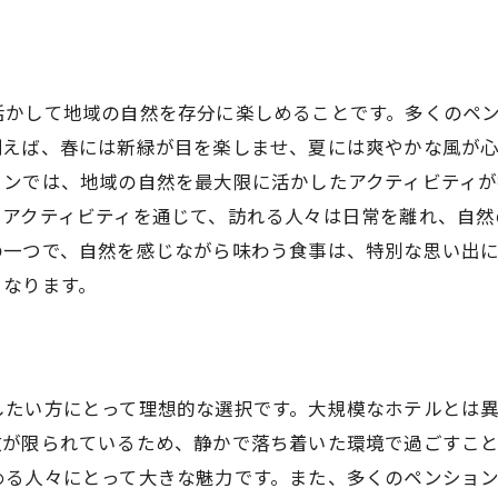
心に残るペンションの特徴
ホスピタリティが生む新たな価値
ションでの特別な体験：地元食材を活かした料理とアクテ
活かして地域の自然を存分に楽しめることです。多くのペ
地元食材で味わう季節の料理
例えば、春には新緑が目を楽しませ、夏には爽やかな風が
料理体験で地域を学ぶ
ョンでは、地域の自然を最大限に活かしたアクティビティ
豊富なアクティビティで充実した時間
たアクティビティを通じて、訪れる人々は日常を離れ、自然
食を通じた地域文化の理解
の一つで、自然を感じながら味わう食事は、特別な思い出
特別な体験が生む思い出
となります。
ペンション滞在を彩る食と体験
を離れてリラックスできるペンションの魅力
都会の喧騒から離れ自然を満喫
したい方にとって理想的な選択です。大規模なホテルとは
リラックス効果の高いペンション滞在
数が限られているため、静かで落ち着いた環境で過ごすこ
日常を忘れる贅沢なひととき
める人々にとって大きな魅力です。また、多くのペンショ