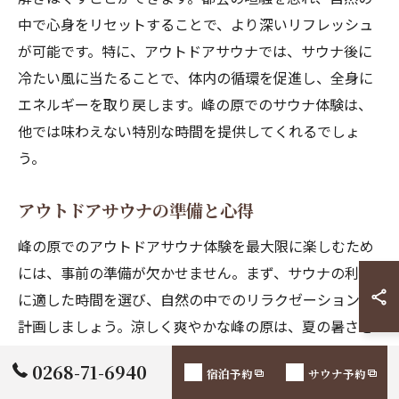
中で心身をリセットすることで、より深いリフレッシュ
が可能です。特に、アウトドアサウナでは、サウナ後に
冷たい風に当たることで、体内の循環を促進し、全身に
エネルギーを取り戻します。峰の原でのサウナ体験は、
他では味わえない特別な時間を提供してくれるでしょ
う。
アウトドアサウナの準備と心得
峰の原でのアウトドアサウナ体験を最大限に楽しむため
には、事前の準備が欠かせません。まず、サウナの利用
に適した時間を選び、自然の中でのリラクゼーションを
計画しましょう。涼しく爽やかな峰の原は、夏の暑さを
忘れさせてくれる場所です。サウナに入る前は、しっか
0268-71-6940
宿泊予約
サウナ予約
りと水分補給を行い、体調管理に留意してください。ま