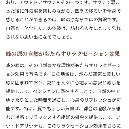
おり、アウトドアサウナもその一つです。サウナで温ま
ペンションが提供する静寂の時間
った後に外気浴を楽しみながら、四季の移ろいを全身で
心と体を整える自然との共生
感じることができるのは、峰の原ならではの贅沢です。
峰の原ペンションでアウトドアサウナを満喫す
自然と一体化したこの体験は、訪れる人々にとって忘れ
る方法
られない思い出になるでしょう。
アウトドアサウナの楽しみ方
峰の原の自然がもたらすリラクゼーション効果
サウナを最大限に活用するコツ
ペンションで体験する特別なサウナ
峰の原は、その自然豊かな環境がもたらすリラクゼーシ
ョン効果で有名です。この地域は、澄んだ空気と美しい
自然の中でサウナを満喫する
緑に囲まれており、訪れる人々に心地よい静寂と癒しを
アウトドアサウナの準備と心得
提供します。ペンションに滞在することで、自然の中で
ペンションでのサウナ体験の魅力
ゆったりとした時間を過ごし、心身のリフレッシュが可
ペンションで体験する峰の原の四季と心地よい
能です。特に、夏でも涼しい気候は、都会の喧騒から離
涼しさ
れた場所でリラックスする絶好の機会を提供します。ア
四季の変化を楽しむペンションの過ごし方
ウトドアサウナも、このリラクゼーション効果をさらに