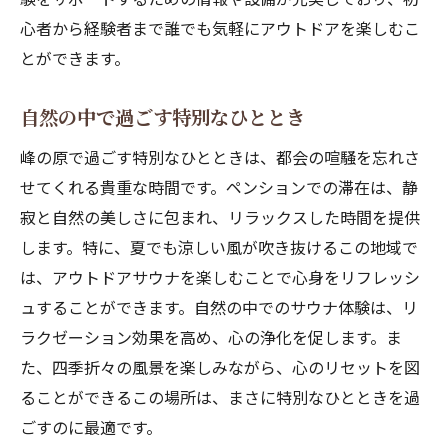
心者から経験者まで誰でも気軽にアウトドアを楽しむこ
アウトドアサウナと自然が融合する峰の原ペン
とができます。
ションの魅力
自然と一体になれるアウトドアサウナ
自然の中で過ごす特別なひととき
サウナと自然がもたらす癒しの時間
峰の原で過ごす特別なひとときは、都会の喧騒を忘れさ
ペンションが提供する特別な融合体験
せてくれる貴重な時間です。ペンションでの滞在は、静
峰の原で感じる自然とサウナの力
寂と自然の美しさに包まれ、リラックスした時間を提供
アウトドアサウナがもたらす新しい発見
します。特に、夏でも涼しい風が吹き抜けるこの地域で
自然とサウナが織りなす特別な時間
は、アウトドアサウナを楽しむことで心身をリフレッシ
ュすることができます。自然の中でのサウナ体験は、リ
ラクゼーション効果を高め、心の浄化を促します。ま
た、四季折々の風景を楽しみながら、心のリセットを図
ることができるこの場所は、まさに特別なひとときを過
ごすのに最適です。