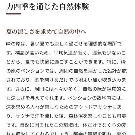
力四季を通じた自然体験
自然の中で過ごす特別なひととき
峰の原の四季が魂を浄化する
峰の原のペンションで楽しむアウトドアサウナ
夏の涼しさを求めて自然の中へ
とリラクゼーション
峰の原は、暑い夏でも涼しく過ごせる理想的な場所で
自然の中で体験するアウトドアサウナの魅
す。標高が高いため、平均気温が低く、湿気も少ないこ
力
とから、夏でも快適に過ごすことができます。特に、峰
サウナで心身をリフレッシュする方法
の原のペンションでは、周囲の自然を活かした設計が施
峰の原のペンションが提供するリラクゼー
されており、窓を開けるだけで心地よい風が吹き込みま
ションスポット
す。さらに、周囲には木々が多く、自然の緑が視覚的に
自然と一体化するサウナ体験
も涼しさを与えてくれます。ペンションの敷地内には、
アウトドアサウナで得られる健康効果
涼を求める人々が楽しむためのアウトドアサウナもあ
り、サウナで汗を流した後、森林浴を楽しむことも可能
ペンション滞在中の特別なリラクゼーショ
です。自然に囲まれたこの環境は、体だけでなく心の疲
ン
れも癒やしてくれるでしょう。都会の喧騒を離れ、夏の