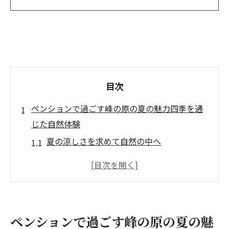
目次
ペンションで過ごす峰の原の夏の魅力四季を通
じた自然体験
夏の涼しさを求めて自然の中へ
四季折々の美しい景観を楽しむ方法
峰の原の自然がもたらすリラクゼーション
効果
ペンションから始まるアウトドアアクティ
ペンションで過ごす峰の原の夏の魅
ビティ