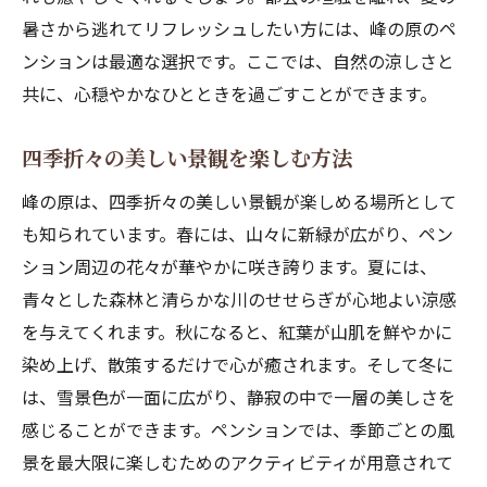
ペンションが提供する涼しさと快適さ峰の原で
暑さから逃れてリフレッシュしたい方には、峰の原のペ
の特別な夏
ンションは最適な選択です。ここでは、自然の涼しさと
快適に過ごすためのペンションの工夫
共に、心穏やかなひとときを過ごすことができます。
涼しさを感じる施設の魅力
峰の原での夏の過ごし方
四季折々の美しい景観を楽しむ方法
ペンションが叶える涼しい夏の旅
峰の原は、四季折々の美しい景観が楽しめる場所として
自然の風を取り入れた特別な涼しさ
も知られています。春には、山々に新緑が広がり、ペン
快適さを追求したペンションの魅力
ション周辺の花々が華やかに咲き誇ります。夏には、
都会の喧騒を忘れペンションで自然と調和する
青々とした森林と清らかな川のせせらぎが心地よい涼感
ひととき
を与えてくれます。秋になると、紅葉が山肌を鮮やかに
自然と調和する暮らしの提案
染め上げ、散策するだけで心が癒されます。そして冬に
は、雪景色が一面に広がり、静寂の中で一層の美しさを
心静かに過ごすためのペンションの魅力
感じることができます。ペンションでは、季節ごとの風
都会からの逃避としてのペンション滞在
景を最大限に楽しむためのアクティビティが用意されて
自然に癒されるリラックスタイム