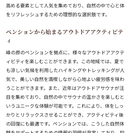
涼しさを求める夏の峰の原
高める要素として人気を集めており、自然の中で心と体
ペンションが提供する季節ごとの魅力
をリフレッシュするための理想的な選択肢です。
自然の変化を感じるためのペンション滞在
ペンションから始まるアウトドアアクティビテ
涼しい環境での四季体験
ィ
峰の原ペンションでの特別な季節の楽しみ
峰の原のペンションを拠点に、様々なアウトドアアクテ
峰の原のペンションでリフレッシュする夏の楽
ィビティを楽しむことができます。この地域では、夏で
しみ方
も涼しい気候を利用したハイキングやトレッキングが人
心身ともにリフレッシュするペンションの
気で、美しい自然を満喫しながら心地よい疲労感を味わ
魅力
うことができます。また、近年はアウトドアサウナが注
夏を楽しむためのペンション体験
目を集めており、自然の中でサウナの温かさを楽しむと
自然の中でのリフレッシュ方法
いうユニークな体験が可能です。これにより、体をしっ
ペンションが提供するリラックスプラン
かりとリラックスさせることができ、アクティビティ後
心地よさを求める夏の過ごし方
の回復にも最適です。ペンションでは、こうした自然体
ペンションでの特別なリフレッシュタイム
験をサポートするための情報や設備が充実しており、初