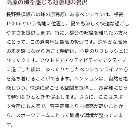
リフレッシュ
高原の風を感じる避暑地の贅沢
自然に溶け込むペンションの魅力
長野県須坂市の峰の原高原にあるペンションは、標高
心安らぐ静寂の時間を提供
1500mという高地に位置し、夏でも涼しく快適な過ごし
アウトドアとリラクゼーションの融合
やすさを提供します。特に、都会の喧騒を離れたい方々
にとって、この避暑地は最高の贅沢です。涼やかな高原
四季折々の景色を楽しむ滞在
の風を感じながら過ごす時間は、心身のリフレッシュに
高地の自然を満喫する贅沢
ぴったりです。アウトドアアクティビティでアクティブ
心も体も癒されるペンションの体験
に過ごした後は、ゆったりとしたペンションライフで心
アウトドアサウナの魅力を堪能できる長野のペ
を落ち着けることができます。ペンションは、自然を堪
ンション
能しつつ、快適に過ごせる空間を提供し、お客様にとっ
自然の中でサウナを楽しむ贅沢
て特別なひとときを演出します。さらに、ここはスポー
フィンランド式サウナの特長を紹介
ツ合宿にも人気で、菅平高原よりも標高が高いことか
リラクゼーションと自然の調和
ら、スポーツチームにとって最適な環境が整っていま
アウトドアサウナで過ごす特別な時間
す。
大自然を背景にした癒しの空間