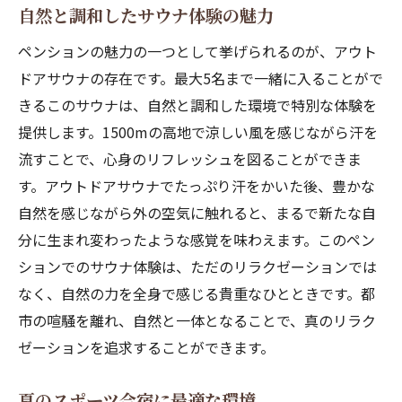
自然と調和したサウナ体験の魅力
心身をリフレッシュするサウナの魅力
ペンションの魅力の一つとして挙げられるのが、アウト
美しい自然と共に過ごす須坂市のペンションの
ドアサウナの存在です。最大5名まで一緒に入ることがで
夏
きるこのサウナは、自然と調和した環境で特別な体験を
自然から得られるエネルギーと癒し
提供します。1500mの高地で涼しい風を感じながら汗を
家族や友人と過ごす特別な休日
流すことで、心身のリフレッシュを図ることができま
四季折々の美しさを感じる宿泊体験
す。アウトドアサウナでたっぷり汗をかいた後、豊かな
高地での忘れられない夏の思い出
自然を感じながら外の空気に触れると、まるで新たな自
アウトドアとリラクゼーションの魅力
分に生まれ変わったような感覚を味わえます。このペン
自然の中での新たな発見と体験
ションでのサウナ体験は、ただのリラクゼーションでは
長野県須坂市の避暑地ペンションで特別な時間
なく、自然の力を全身で感じる貴重なひとときです。都
を
市の喧騒を離れ、自然と一体となることで、真のリラク
ゼーションを追求することができます。
夏の高地で過ごす贅沢な避暑体験
家族旅行に最適なペンションの魅力
夏のスポーツ合宿に最適な環境