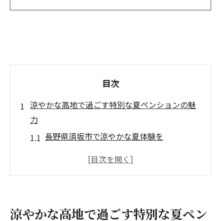
目次
涼やかな高地で過ごす特別な夏ペンションの魅
力
長野県須坂市で涼やかな夏体験を
アウトドアと自然を満喫するペンションラ
イフ
高原の風を感じる避暑地の贅沢
自然と調和したサウナ体験の魅力
涼やかな高地で過ごす特別な夏ペン
夏のスポーツ合宿に最適な環境