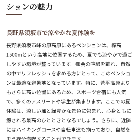
ションの魅力
ペンションで心安らぐひとときを
アウトドアサウナで楽しむ贅沢なペンション体
験
長野県須坂市で涼やかな夏体験を
大自然の中で心身をリフレッシュ
長野県須坂市峰の原高原にあるペンションは、標高
最大5名で楽しむ特別なサウナ時間
1500mという高地に位置するため、夏でも涼やかで過ご
湯けむりに包まれたリラクゼーション
しやすい環境が整っています。都会の喧騒を離れ、自然
高地の利点を活かしたサウナの魅力
の中でリフレッシュを求める方にとって、このペンショ
自然の静けさと調和する癒しの時間
ンは最適な避暑地となっています。特に、菅平高原より
もさらに高い位置にあるため、スポーツ合宿にも人気
季節を感じるアウトドアサウナの楽しみ
で、多くのアスリートや学生が集まります。ここでの夏
標高1500m須坂市のペンションで涼を感じる夏
体験は、涼しい風と緑豊かな景色に包まれ、心身ともに
休み
癒される最高のひとときとなるでしょう。さらに、近隣
高地で過ごす爽やかな日々
にはハイキングコースや自転車道も揃っており、自然を
都会の喧騒を忘れる避暑地
思う存分満喫することができます。