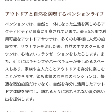
涼風を感じる快適なペンションライフ
高原の自然が育むリラクゼーション
アウトドアと自然を満喫するペンションライフ
夏休みの新しい過ごし方を提案
ペンションでは、自然と一体になった生活を楽しめるア
心も体もリフレッシュする高地の魅力
クティビティが豊富に用意されています。最大5名まで利
スポーツ合宿に最適須坂市峰の原高原のペンシ
用可能なアウトドアサウナは、多くのお客様に人気の施
ョン
設です。サウナで汗を流した後、自然の中でのクールダ
標高1500mでの充実したトレーニング環境
ウンは、心地よいリラクゼーションをもたらします。ま
た、近くにはキャンプやバーベキューが楽しめるスペー
自然の中でスキルを磨くスポーツ合宿
スもあり、家族や友人たちとアウトドアを存分に楽しむ
チームビルディングに最適なロケーション
ことができます。須坂市峰の原高原のペンションは、快
競技者に嬉しい充実の施設紹介
適な宿泊施設だけでなく、自然を存分に活用したアウト
合宿者に人気の高地トレーニング
ドア体験を提供し、訪れる人々に忘れられない夏の思い
スポーツとリラックスの両立が叶う場所
出を提供します。
須坂市の自然に包まれたペンションで心も体も