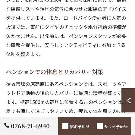
な装備リストや現地の気候に合わせた服装のアドバイス
を提供しています。また、ロードバイク愛好者に人気の
坂道では、事前にタイヤのチェックや水分補給の準備が
欠かせません。出発前には、ペンションスタッフが必要
な情報を提供し、安心してアクティビティに参加できる
体制を整えます。
ペンションでの休息とリカバリー対策
須坂市峰の原高原にあるペンションでは、スポーツやア
ウトドア活動の後のリカバリーに最適な環境が整ってい
ます。標高1500mの高地に位置するこのペンションは、
夏でも涼しく過ごしやすいため、疲れた体を癒すのにぴ
ったりです。特にアウトドアサウナは、運動後の筋肉の
0268-71-6940
宿泊予約
サウナ予約
疲労を和らげ、リラックス効果を高めるための最適な施