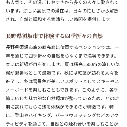
も人気で、その過ごしやすさから多くの人々に愛されて
合宿中の栄養管理と食事プラン
います。涼しい高原での滞在は、日々の忙しさから解放
ペンション周辺で楽しめるアクティビティ
され、自然と調和する素晴らしい時間を提供します。
スポーツ合宿での成功をサポートする環境
登山とバイク旅の拠点に最適！峰の原高原のペ
長野県須坂市で体験する四季折々の自然
ンション
長野県須坂市峰の原高原に位置するペンションでは、一
初心者から楽しめる登山コースの紹介
年を通じて四季折々の自然を心ゆくまで満喫できます。
バイク旅で訪れるべきスポット
春には新緑が目を楽しませ、夏は標高1500mの涼しい気
登山の前後に利用したいペンションサービ
候が避暑地として最適です。秋には紅葉が訪れる人々を
ス
魅了し、冬は雪景色が美しいスポットとしてスキーやス
ノーボードを楽しむこともできます。このように、各季
アウトドアアクティビティの準備と装備
節に応じた魅力的な自然環境が整っているため、どの時
ペンションでの休息とリカバリー対策
期に訪れても心に残る体験ができるのが特徴です。特
地域の観光地を巡るツーリングプラン
に、登山やハイキング、バードウォッチングなどのアク
ロードバイク愛好者必見！峰の原までの絶景コ
ティビティを通じて、自然との触れ合いを楽しむことが