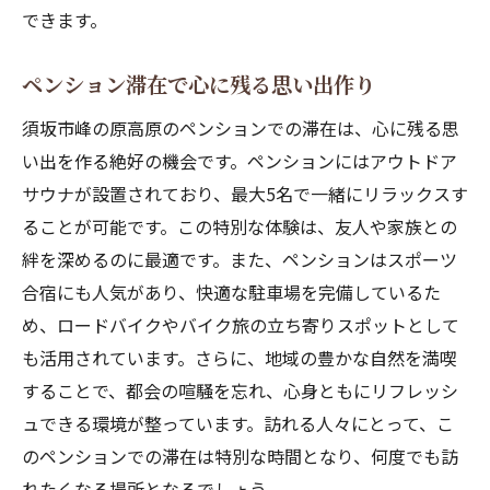
ース
できます。
ロードバイクにおすすめのルート紹介
絶景ポイントでの写真撮影スポット
ペンション滞在で心に残る思い出作り
安全に走るためのヒントと注意事項
須坂市峰の原高原のペンションでの滞在は、心に残る思
ロードバイク旅のための体力づくり
い出を作る絶好の機会です。ペンションにはアウトドア
地域の魅力を満喫するサイクリング計画
サウナが設置されており、最大5名で一緒にリラックスす
ペンションを拠点にした日帰りライド
ることが可能です。この特別な体験は、友人や家族との
絆を深めるのに最適です。また、ペンションはスポーツ
都会の喧騒を離れて信州のペンションでリフレ
合宿にも人気があり、快適な駐車場を完備しているた
ッシュ
め、ロードバイクやバイク旅の立ち寄りスポットとして
自然の中で心をリセットする方法
も活用されています。さらに、地域の豊かな自然を満喫
都会からのアクセスと移動手段
することで、都会の喧騒を忘れ、心身ともにリフレッシ
ペンションでの静かなひとときを楽しむ
ュできる環境が整っています。訪れる人々にとって、こ
心と体を癒すリラクゼーションプラン
のペンションでの滞在は特別な時間となり、何度でも訪
都会暮らしを忘れるためのおすすめアクテ
れたくなる場所となるでしょう。