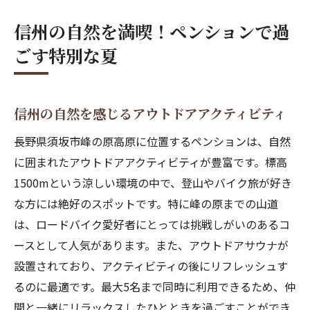
長野県須坂市で体験する四季折々の自然
信州の自然を満喫！ペンションで過
ペンション滞在で心に残る思い出作り
ごす特別な夏
地域の特産品を味わうグルメ体験
子供連れでも安心！家族で楽しむペンショ
ン
信州の自然を感じるアウトドアアクティビティ
涼しさと快適さを兼ね備えたペンション駐車場
長野県須坂市峰の原高原に位置するペンションは、自然
の魅力
に囲まれたアウトドアアクティビティが豊富です。標高
ペンション周辺の駐車環境とアクセス
1500mという涼しい環境の中で、登山やバイク旅が好き
駐車場完備で快適な旅をサポート
な方には絶好のスポットです。特に峰の原までの山道
ロードバイク専用の駐車スペース
は、ロードバイク愛好者にとっては挑戦しがいのあるコ
ペンション利用者のための便利な駐車サー
ースとして人気があります。また、アウトドアサウナが
ビス
設置されており、アクティビティの後にリフレッシュす
安心の駐車場設備とセキュリティ
るのに最適です。最大5名まで同時に利用できるため、仲
間と一緒にリラックスしたひとときを過ごすことができ
駐車場利用で知っておきたいポイント