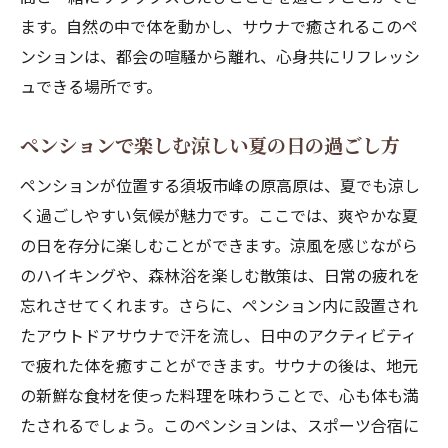
ます。自然の中で体を動かし、サウナで癒されるこのペ
須坂市峰の原高原のペンションで味わうアウト
ンションは、都会の喧騒から離れ、心身共にリフレッシ
ドアサウナ体験
ュできる場所です。
アウトドアサウナでリフレッシュ
自然の中で楽しむサウナの魅力
ペンションで楽しむ涼しい夏の日の過ごし方
サウナを使った健康法とリラクゼーション
ペンションが位置する須坂市峰の原高原は、夏でも涼し
アウトドアサウナの利用方法と注意点
く過ごしやすい気候が魅力です。ここでは、爽やかな夏
サウナで楽しむ心地よいひととき
の日を存分に楽しむことができます。涼風を感じながら
サウナ後のリラックススペースのおすすめ
のハイキングや、森林浴を楽しむ散策は、日常の疲れを
標高1500m！ペンションで涼しい夏のスポーツ
忘れさせてくれます。さらに、ペンション内に設置され
合宿
たアウトドアサウナで汗を流し、日中のアクティビティ
スポーツ合宿に適したペンションの魅力
で疲れた体を癒すことができます。サウナの後は、地元
の新鮮な食材を使った料理を味わうことで、心も体も満
高地トレーニングのメリットと効果
たされるでしょう。このペンションは、スポーツ合宿に
スポーツチームに人気の施設とサービス