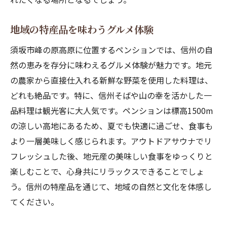
ィビティ
再訪したくなるペンションの魅力
地域の特産品を味わうグルメ体験
菅平高原を超える！標高1500mのペンションの
須坂市峰の原高原に位置するペンションでは、信州の自
過ごし方
然の恵みを存分に味わえるグルメ体験が魅力です。地元
菅平高原と峰の原高原の違い
の農家から直接仕入れる新鮮な野菜を使用した料理は、
高地ならではのペンションの楽しみ方
どれも絶品です。特に、信州そばや山の幸を活かした一
品料理は観光客に大人気です。ペンションは標高1500m
標高1500mで体験する自然の美しさ
の涼しい高地にあるため、夏でも快適に過ごせ、食事も
ペンションでの特別な滞在プラン
より一層美味しく感じられます。アウトドアサウナでリ
標高の高い場所での気候と服装の注意点
フレッシュした後、地元産の美味しい食事をゆっくりと
地域の文化と歴史を楽しむ旅
楽しむことで、心身共にリラックスできることでしょ
う。信州の特産品を通じて、地域の自然と文化を体感し
てください。