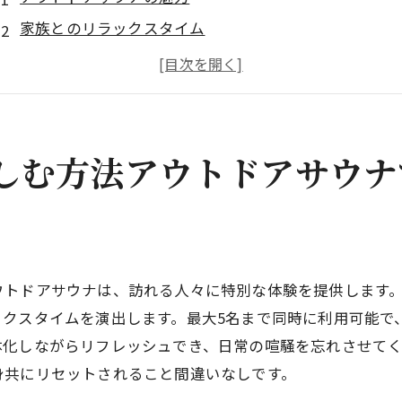
家族とのリラックスタイム
友人と過ごす特別なひととき
サウナで心も体もリフレッシュ
サウナの効果と健康メリット
アウトドアサウナの利用方法
しむ方法アウトドアサウナ
須坂市のペンションで涼しい高原の魅力を満喫する
須坂市の自然を楽しむ
高原の気候がもたらす快適さ
四季折々の風景の魅力
トドアサウナは、訪れる人々に特別な体験を提供します。1
高地ならではのアクティビティ
ックスタイムを演出します。最大5名まで同時に利用可能で
夏の避暑地としての魅力
体化しながらリフレッシュでき、日常の喧騒を忘れさせて
身共にリセットされること間違いなしです。
ペンション周辺のおすすめスポット