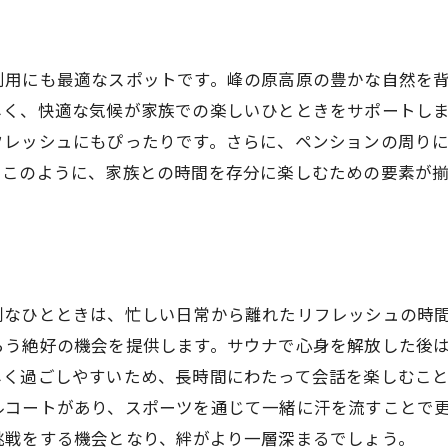
アウトドア好きに最適峰の原高原のペンション
登山愛好者のためのルート
バイク旅の立ち寄りスポット
利用にも最適なスポットです。峰の原高原の豊かな自然を
自然との共生を感じる体験
しく、快適な気候が家族での楽しいひとときをサポートし
フレッシュにもぴったりです。さらに、ペンションの周り
アウトドアアドベンチャーの拠点
。このように、家族との時間を存分に楽しむための要素が
キャンプ・トレッキング情報
季節ごとのアウトドアイベント
ペンションから登山やバイク旅の新たな発見を
地元のおすすめルート紹介
別なひとときは、忙しい日常から離れたリフレッシュの時
初心者でも安心な登山コース
らう絶好の機会を提供します。サウナで心身を解放した後
バイク愛好者の人気ルート
しく過ごしやすいため、長時間にわたって会話を楽しむこ
ペンションからの絶景ポイント
ルコートがあり、スポーツを通じて一緒に汗を流すことで
道中の立ち寄りスポット
挑戦をする機会となり、絆がより一層深まるでしょう。