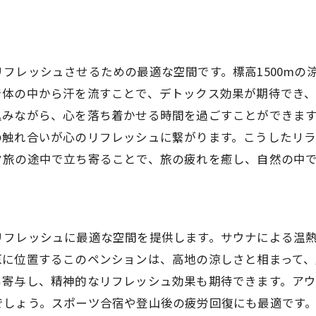
登山後のリフレッシュ方法
子供と楽しむペンション高原でのアスレチックと昆虫採集
親子で楽しめるアスレチック
フレッシュさせるための最適な空間です。標高1500mの
昆虫採集のポイント
で体の中から汗を流すことで、デトックス効果が期待でき
子供のための自然体験プログラム
込みながら、心を落ち着かせる時間を過ごすことができま
家族での思い出作り
の触れ合いが心のリフレッシュに繋がります。こうしたリ
ペンション周辺の遊び場
ク旅の途中で立ち寄ることで、旅の疲れを癒し、自然の中
自然観察の楽しみ方
スポーツ愛好家必見ペンション周辺のテニスとフットサル
スポーツ合宿に最適な環境
リフレッシュに最適な空間を提供します。サウナによる温
テニスコートの設備紹介
原に位置するこのペンションは、高地の涼しさと相まって
フットサル大会への参加方法
も寄与し、精神的なリフレッシュ効果も期待できます。ア
でしょう。スポーツ合宿や登山後の疲労回復にも最適です
ペンションでのアスリート向けプログラム