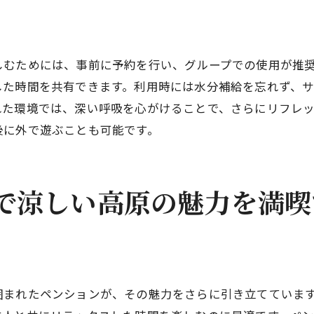
スポーツイベントのスケジュール
練習後のリフレッシュ法
ロードバイク愛好者に人気の山道を楽しむペンションの旅
しむためには、事前に予約を行い、グループでの使用が推奨
挑戦したい山道ルート
した時間を共有できます。利用時には水分補給を忘れず、
れた環境では、深い呼吸を心がけることで、さらにリフレ
ロードバイクのための準備
後に外で遊ぶことも可能です。
安全に楽しむための注意点
休憩スポットと補給ポイント
風景を楽しむバイク旅
で涼しい高原の魅力を満喫
ペンションでのロードバイクイベント
忘れられない涼しい夏を峰の原高原のペンションで
夏の涼しさを体感する
特別な夏のイベント紹介
まれたペンションが、その魅力をさらに引き立てています。
ペンションでの夏の過ごし方