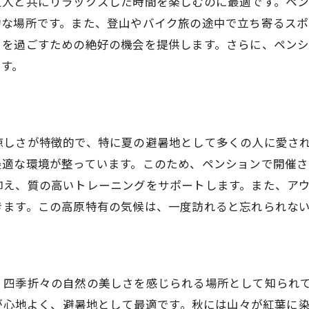
友人と共にリラックスした時間を楽しむのに最適です。ペ
家族や友人との思い出作り
的な場所です。また、登山やバイク旅の途中で立ち寄るスポ
ペンション周辺の夏季限定アクティビティ
日を過ごすための絶好の機会を提供します。さらに、ペン
自然の中でのリラクゼーション
です。
しさが特徴的で、特に夏の避暑地として多くの人に愛されて
最適な環境が整っています。このため、ペンションで開催さ
抑え、質の高いトレーニングをサポートします。また、ア
きます。この高原特有の気候は、一度訪れると忘れられな
、四季折々の自然の美しさを感じられる場所として知られ
さが心地よく、避暑地として最適です。秋には山々が紅葉に