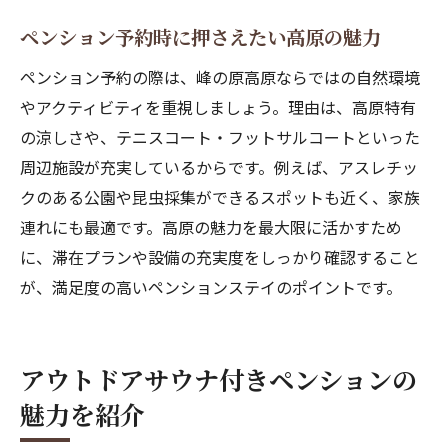
介
ペンション予約時に押さえたい高原の魅力
高原ペンションならではの特典を知るコツ
ペンション予約の際は、峰の原高原ならではの自然環境
ペンション予約と一棟貸しの違いも解説
やアクティビティを重視しましょう。理由は、高原特有
ペンションとは異なる宿泊形態との比較
の涼しさや、テニスコート・フットサルコートといった
登山やバイク旅に最適な高地ペンションの魅力
周辺施設が充実しているからです。例えば、アスレチッ
バイク旅の拠点に選ぶ高地ペンション体験
クのある公園や昆虫採集ができるスポットも近く、家族
登山愛好家におすすめのペンションの特徴
連れにも最適です。高原の魅力を最大限に活かすため
ペンション滞在で快適な登山準備をサポー
に、滞在プランや設備の充実度をしっかり確認すること
ト
が、満足度の高いペンションステイのポイントです。
ロードバイク好きに嬉しい坂道とペンショ
ン
アウトドアサウナ付きペンションの
アクティブ派向けのペンション活用アイデ
魅力を紹介
ア
ペンションとホテルの使い分けポイント