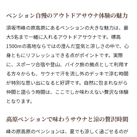
一棟貸しや民宿との違いを押さえるペンション
ペンション自慢のアウトドアサウナ体験の魅力
案内
須坂市峰の原高原にあるペンションの大きな魅力は、最
ペンションと一棟貸しの違いを徹底比較
大5名まで一緒に入れるアウトドアサウナです。標高
民宿とのサービス差を知るペンション選び
1500mの高地ならではの澄んだ空気と涼しさの中で、心
ペンションならではのアットホーム体験紹
身ともにリフレッシュできる点がポイントです。実際
介
に、スポーツ合宿や登山、バイク旅の拠点として利用す
ペンション、民宿、一棟貸しの活用シーン
る方々からも、サウナで汗を流し外のデッキで涼む時間
ペンションを選ぶ際の重要チェックポイン
が特別な思い出になると好評です。自然に包まれながら
ト
仲間と語らう時間は、ここでしか味わえない贅沢な体験
温泉付きペンションと他宿泊施設の特徴比
となります。
較
高原ペンションで味わうサウナと涼の贅沢時間
峰の原高原のペンションは、夏でも涼しく過ごせるのが