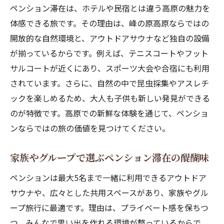
ペンション滞在は、ホテルや民宿とは違う高原の魅力を
で解説
体感できる旅です。その理由は、峰の原高原ならではの
峰の原高原ペンションでスポーツ合宿を満喫
開放的な自然環境と、アウトドアサウナなど独自の設備
高地ペンションがスポーツ合宿に最適な理
が揃っているからです。例えば、テニスコートやフット
由
サルコートが近くにあり、スポーツ大会や合宿にも利用
ペンション周辺のスポーツ施設を徹底紹介
されています。さらに、自然の中で昆虫採集やアスレチ
ペンション合宿プランで得られるメリット
ックを楽しめるため、大人も子供も新しい発見ができる
のが特徴です。高原での新鮮な体験を通じて、ペンショ
ペンションのフットサルやテニスの楽しみ
ンならではの旅の価値を見つけてください。
方
スポーツ合宿に強いペンションの選び方ガ
家族やグループで選ぶペンション滞在の醍醐味
イド
ペンションは最大5名まで一緒に利用できるアウトドア
グループ利用にも便利なペンション滞在術
サウナや、広々とした共用スペースがあり、家族やグル
家族で楽しむペンション滞在と昆虫採集体験
ープ旅行に最適です。理由は、プライベート感を保ちつ
ペンション周辺で楽しむ昆虫採集のポイン
つ、みんなで思い出を作れる環境が整っているからで