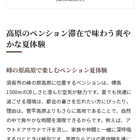
ペンションとは違う高原の魅力を発見する
旅
家族やグループで選ぶペンション滞在の醍
高原のペンション滞在で味わう爽や
醐味
かな夏体験
ペンションの値段と満足度の関係を解説
ペンション予約時に押さえたい高原の魅力
アウトドアサウナ付きペンションの魅力を紹介
峰の原高原で楽しむペンション夏体験
ペンション自慢のアウトドアサウナ体験の
須坂市の峰の原高原に位置するペンションは、標高
魅力
1500mの涼しさと澄んだ空気が魅力です。夏でも快適に
高原ペンションで味わうサウナと涼の贅沢
過ごせる環境は、都会の暑さを忘れたい方にぴったり。
時間
理由は、菅平高原よりもさらに高地であることで、自然
ペンションのアウトドアサウナ活用術を徹
の中で爽やかな時間を満喫できるからです。例えば、ア
底解説
ウトドアサウナで汗を流し、家族や仲間と一緒に深呼吸
ペンション選びで注目のサウナ設備ポイン
するひとときは格別です。高原ならではの夏体験を通じ