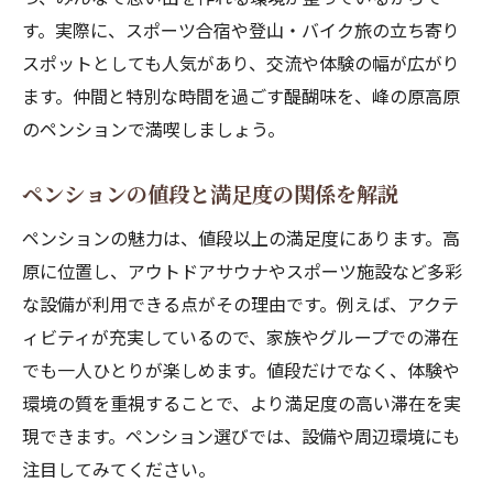
ト
す。実際に、スポーツ合宿や登山・バイク旅の立ち寄り
家族連れ必見のペンション体験と遊び場紹
スポットとしても人気があり、交流や体験の幅が広がり
介
ます。仲間と特別な時間を過ごす醍醐味を、峰の原高原
自然豊かなペンションでの子供との思い出
のペンションで満喫しましょう。
作り
アスレチックのある公園とペンション滞在
ペンションの値段と満足度の関係を解説
の魅力
ペンションの魅力は、値段以上の満足度にあります。高
ペンションで過ごす家族の夏休みプラン例
原に位置し、アウトドアサウナやスポーツ施設など多彩
昆虫採集体験もできるペンションの活用法
な設備が利用できる点がその理由です。例えば、アクテ
ペンション予約前に知りたいメリットと活用術
ィビティが充実しているので、家族やグループでの滞在
ペンション予約時に押さえるべきポイント
でも一人ひとりが楽しめます。値段だけでなく、体験や
環境の質を重視することで、より満足度の高い滞在を実
ペンションのメリットを最大限活かす滞在
現できます。ペンション選びでは、設備や周辺環境にも
法
注目してみてください。
ペンション予約方法とおすすめ活用術を紹