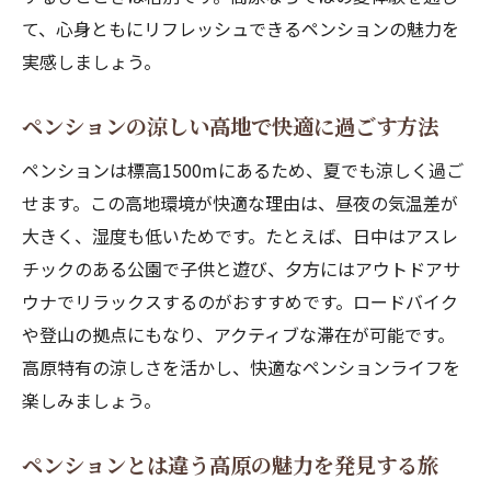
ト
て、心身ともにリフレッシュできるペンションの魅力を
ペンションサウナの楽しみ方と利用時の注
実感しましょう。
意点
ペンションの涼しい高地で快適に過ごす方法
家族や友人と楽しむペンションのサウナ体
験
ペンションは標高1500mにあるため、夏でも涼しく過ご
ペンションとホテルの違いをわかりやすく解説
せます。この高地環境が快適な理由は、昼夜の気温差が
大きく、湿度も低いためです。たとえば、日中はアスレ
ペンションとホテルのサービス比較ポイン
チックのある公園で子供と遊び、夕方にはアウトドアサ
ト
ウナでリラックスするのがおすすめです。ロードバイク
ペンションならではのアットホームな魅力
や登山の拠点にもなり、アクティブな滞在が可能です。
発見
高原特有の涼しさを活かし、快適なペンションライフを
ホテルとペンションの違いを体験談で紹介
楽しみましょう。
ペンションとヴィラの違いも徹底チェック
ペンション予約で意識すべき重要ポイント
ペンションとは違う高原の魅力を発見する旅
民宿や一棟貸しとの違いもペンション視点