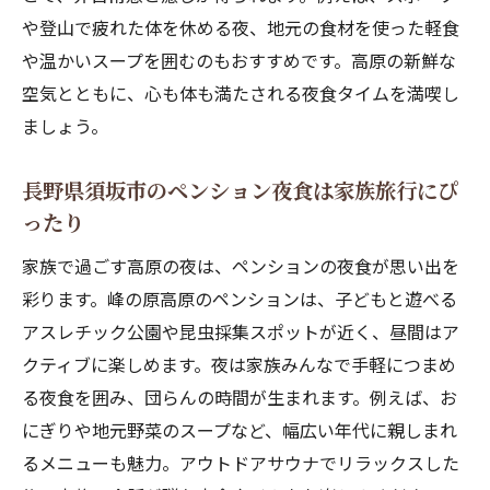
は
や登山で疲れた体を休める夜、地元の食材を使った軽食
夜食とアウトドアサウナの贅沢な組み合わ
や温かいスープを囲むのもおすすめです。高原の新鮮な
せを体感
空気とともに、心も体も満たされる夜食タイムを満喫し
スポーツ後のサウナと夜食で心も体もリフ
ましょう。
レッシュ
長野県須坂市のペンション夜食は家族旅行にぴ
ペンション自慢のサウナで家族の会話もは
ったり
ずむ
高原の涼しい空気とともに味わう夜食の魅
家族で過ごす高原の夜は、ペンションの夜食が思い出を
力
彩ります。峰の原高原のペンションは、子どもと遊べる
夜食を満喫したいなら峰の原高原のペンション
アスレチック公園や昆虫採集スポットが近く、昼間はア
へ
クティブに楽しめます。夜は家族みんなで手軽につまめ
る夜食を囲み、団らんの時間が生まれます。例えば、お
峰の原高原のペンションで味わう極上夜食
にぎりや地元野菜のスープなど、幅広い年代に親しまれ
体験
るメニューも魅力。アウトドアサウナでリラックスした
登山やバイク旅の立ち寄りに最適なペンシ