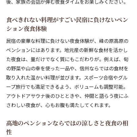
後、家族の会話が弾む夜食タイムをお楽しみください。
ョン夜食
安くて料理が美味しい民宿に負けないペン
食べきれない料理がすごい民宿に負けないペン
ション夜食
ション夜食体験
夏でも涼しい高地のペンションで夜食を堪
民宿の豪華な料理に負けない夜食体験が、峰の原高原の
能
ペンションにはあります。地元産の新鮮な食材を活かし
家族で楽しめるペンション夜食のおすすめ
た夜食は、量だけでなく質にもこだわりが。例えば、旬
ポイント
の野菜や山の幸を使った一品や、信州ならではの食材を
高原の星空とともに楽しむペンション夜食
取り入れた温かい料理が並びます。スポーツ合宿やグル
家族や友人と過ごす高地ペンションの夜の魅力
ープ旅行でも満足できるよう、ボリュームも調整可能。
高地ペンションで家族と囲む夜食のひとと
アウトドアサウナ後のひとときや、仲間と語らう夜にふ
き
さわしい夜食が、心もお腹も満たしてくれます。
友人やグループ旅行で楽しむペンション夜
高地のペンションならではの涼しさと夜食の相
食体験
性
夜食も楽しめる料理がすごい民宿並みの満