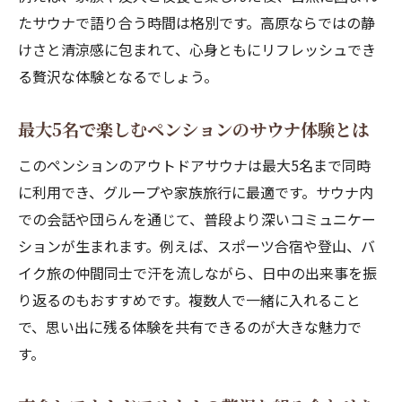
たサウナで語り合う時間は格別です。高原ならではの静
自然とグルメを堪能するペンションの夜の過ご
けさと清涼感に包まれて、心身ともにリフレッシュでき
し方
る贅沢な体験となるでしょう。
高原ペンションで楽しむ自然と夜食の調和
旬の食材を活かしたペンション夜食の魅力
最大5名で楽しむペンションのサウナ体験とは
星空観賞とともに味わう夜食の贅沢時間
このペンションのアウトドアサウナは最大5名まで同時
料理が美味しいペンションでの夜の過ごし
に利用でき、グループや家族旅行に最適です。サウナ内
方
での会話や団らんを通じて、普段より深いコミュニケー
家族や友人と語らうペンション夜食のひと
ションが生まれます。例えば、スポーツ合宿や登山、バ
とき
イク旅の仲間同士で汗を流しながら、日中の出来事を振
高原の落ち着いた夜にぴったりのペンショ
り返るのもおすすめです。複数人で一緒に入れること
ン夜食
で、思い出に残る体験を共有できるのが大きな魅力で
す。