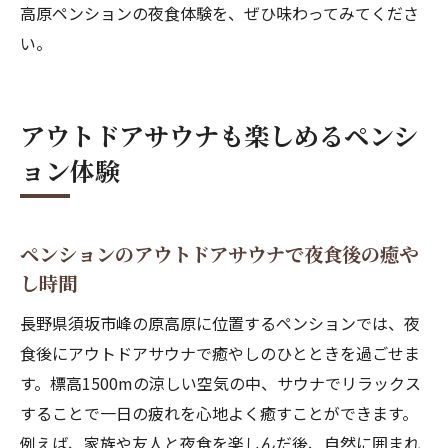
高原ペンションの夜食体験を、ぜひ味わってみてくださ
高原の自然を感じながら味わう夜食の魅力
い。
夜食が美味しいペンションで過ごす癒やし
の夜
登山やバイク旅の立ち寄りに最適なペンション
アウトドアサウナも楽しめるペンシ
夜食
ョン体験
登山の後に味わうペンション夜食の贅沢
バイク旅の疲れを癒やす高原ペンション夜
食
ペンションのアウトドアサウナで夜食後の癒や
し時間
ロードバイクの人気坂道で立ち寄る夜食ス
ポット
長野県須坂市峰の原高原に位置するペンションでは、夜
ペンション夜食はアクティブ派にも大満足
食後にアウトドアサウナで癒やしのひとときを過ごせま
自然散策後にも嬉しいペンション夜食の魅
す。標高1500mの涼しい空気の中、サウナでリラックス
力
することで一日の疲れを心地よく癒すことができます。
例えば、家族や友人と夜食を楽しんだ後、自然に囲まれ
旅の思い出になるペンション夜食体験