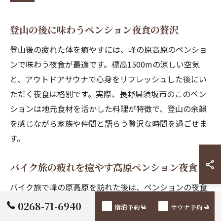
登山の後に味わうペンション夜食の贅沢
登山後の疲れた体を癒やすには、峰の原高原のペンショ
ンで味わう夜食が最適です。標高1500mの涼しい空気
と、アウトドアサウナで心身をリフレッシュした後にい
ただく夜食は格別です。実際、長野県須坂市のこのペン
ションは地元食材を活かした料理が特徴で、登山の余韻
を感じながら家族や仲間と語らう贅沢な時間を過ごせま
す。
バイク旅の疲れを癒やす高原ペンション夜食
バイク旅で峰の原高原を訪れた後は、ペンションの夜食
が旅の締めくくりにぴったりです。高地ならではの涼し
0268-71-6940
宿泊予約
サウナ予約
さと静けさ、そして最大5名まで利用できるアウトドア