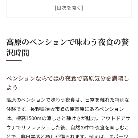
長野県須坂市のペンション夜食は家族旅行
にぴったり
食べきれない料理がすごい民宿に負けない
ペンション夜食体験
高原のペンションで味わう夜食の贅
高地のペンションならではの涼しさと夜食
沢時間
の相性
夜食も満足できる料理が美味しいペンショ
ンの魅力
ペンションならではの夜食で高原気分を満喫し
夜の静けさとともに味わうペンション夜食
よう
の贅沢
高原のペンションで味わう夜食は、日常を離れた特別な
アウトドアサウナも楽しめるペンション体験
体験です。長野県須坂市峰の原高原にあるペンション
ペンションのアウトドアサウナで夜食後の
は、標高1500mの涼しさと静けさが魅力。アウトドアサ
癒やし時間
ウナでリフレッシュした後、自然の中で夜食を楽しむこ
最大5名で楽しむペンションのサウナ体験と
とで、非日常感と癒しが得られます。例えば、スポーツ