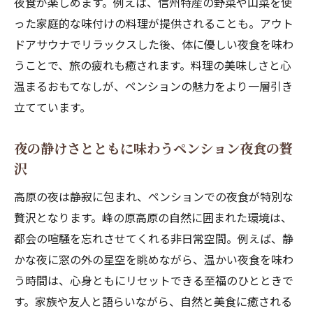
夜食が楽しめます。例えば、信州特産の野菜や山菜を使
夜食
った家庭的な味付けの料理が提供されることも。アウト
栄養バランスも考えられたペンション夜食
ドアサウナでリラックスした後、体に優しい夜食を味わ
合宿の思い出になる高原ペンション夜食の
うことで、旅の疲れも癒されます。料理の美味しさと心
時間
温まるおもてなしが、ペンションの魅力をより一層引き
標高1500mの涼しさと夜食で癒やされる宿泊体
立てています。
験
夜の静けさとともに味わうペンション夜食の贅
標高1500mのペンション夜食で非日常を満
沢
喫
涼やかな高地で味わう特別なペンション夜
高原の夜は静寂に包まれ、ペンションでの夜食が特別な
食
贅沢となります。峰の原高原の自然に囲まれた環境は、
都会の喧騒を忘れさせてくれる非日常空間。例えば、静
ペンションならではの癒やしと夜食の贅沢
かな夜に窓の外の星空を眺めながら、温かい夜食を味わ
体験
う時間は、心身ともにリセットできる至福のひとときで
心地よい夜風とともに楽しむ高原ペンショ
す。家族や友人と語らいながら、自然と美食に癒される
ン夜食