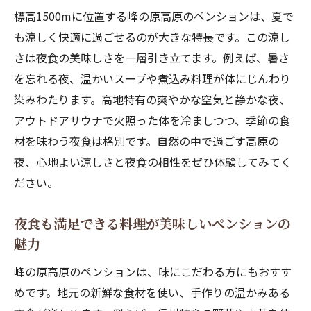
足感
標高1500mに位置する峰の原高原のペンションは、夏で
アウトドアサウナと夜食で深まる家族の絆
も涼しく快適に過ごせるのが大きな特長です。この涼し
さは夜食の美味しさを一層引き立てます。例えば、暑さ
子供と遊べる公園近くのペンション夜食の
を忘れる夜、温かいスープや煮込み料理が体にじんわり
魅力
染みわたります。高地特有の爽やかな空気と静かな夜、
高原の夜だから味わえるペンション夜食
アウトドアサウナで火照った体を冷ましつつ、季節の食
スポーツ合宿にも人気な高原ペンションの夜食
材を味わう夜食は格別です。自然の中で過ごす高原の
事情
夜、心地よい涼しさと夜食の相性をぜひ体験してみてく
スポーツ合宿後の夜食はペンションで豪華
ださい。
に
ペンションの夜食は合宿仲間の交流にも最
夜食も満足できる料理が美味しいペンションの
適
魅力
テニスやフットサル後に楽しむ夜食の美味
峰の原高原のペンションは、味にこだわる方にもおすす
しさ
めです。地元の新鮮な食材を使い、手作りの温かみある
料理がすごい民宿にも負けないペンション