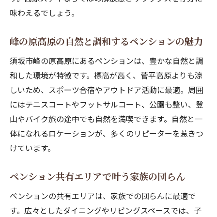
間
味わえるでしょう。
自然体験と共に楽しむペンションのひとと
き
峰の原高原の自然と調和するペンションの魅力
アウトドア好きに嬉しいペンションの設備
須坂市峰の原高原にあるペンションは、豊かな自然と調
紹介
和した環境が特徴です。標高が高く、菅平高原よりも涼
家族旅行に最適なペンションの共有エリア
しいため、スポーツ合宿やアウトドア活動に最適。周囲
アウトドアサウナが彩る快適なひととき
にはテニスコートやフットサルコート、公園も整い、登
山やバイク旅の途中でも自然を満喫できます。自然と一
ペンション名物のアウトドアサウナ体験談
体になれるロケーションが、多くのリピーターを惹きつ
高地の爽やかな空気とサウナの相性を楽し
けています。
む
最大5名で楽しむペンションのサウナ利用法
ペンション共有エリアで叶う家族の団らん
スポーツ後に嬉しいペンションのサウナ活
ペンションの共有エリアは、家族での団らんに最適で
用術
す。広々としたダイニングやリビングスペースでは、子
自然を感じるサウナでリフレッシュする方