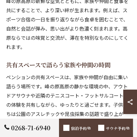
峰の原高原の新鮮な空気とともに、家族や仲間と食事を
共にすることで、より深い絆が生まれます。例えば、ス
ポーツ合宿の一日を振り返りながら食卓を囲むことで、
自然と会話が弾み、思い出がより色濃く刻まれます。高
原ならではの味覚と交流が、滞在を特別なものにしてく
れます。
共有スペースで語らう家族や仲間の時間
ペンションの共有スペースは、家族や仲間が自由に集い
語らう場所です。峰の原高原の静かな環境の中、アウト
ドアサウナや近隣のテニスコート・フットサルコートで
の体験を共有しながら、ゆったりと過ごせます。子供た
ちは公園のアスレチックや昆虫採集の話題で盛り上が
り、大人は旅の計画やスポーツ談義に花を咲かせます。
0268-71-6940
宿泊予約
サウナ予約
こうした語らいが、ペンションならではの温かい思い出