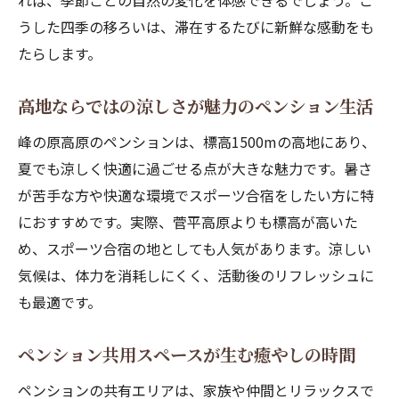
れば、季節ごとの自然の変化を体感できるでしょう。こ
ラウンジで過ごすひとときが思い出に残る
うした四季の移ろいは、滞在するたびに新鮮な感動をも
理由
たらします。
滞在者同士が打ち解けるペンションの工夫
高地ならではの涼しさが魅力のペンション生活
ペンション選びで重視したい共用スペース活用
法
峰の原高原のペンションは、標高1500mの高地にあり、
ペンションの共有エリアを有効活用するた
夏でも涼しく快適に過ごせる点が大きな魅力です。暑さ
めに
が苦手な方や快適な環境でスポーツ合宿をしたい方に特
快適な滞在のためのペンション共用スペー
におすすめです。実際、菅平高原よりも標高が高いた
ス比較
め、スポーツ合宿の地としても人気があります。涼しい
気候は、体力を消耗しにくく、活動後のリフレッシュに
家族連れにおすすめなペンションの設備チ
も最適です。
ェック
グループ旅行で役立つペンション選びのポ
ペンション共用スペースが生む癒やしの時間
イント
ペンションの共有エリアは、家族や仲間とリラックスで
共有エリアの雰囲気を事前に知るメリット