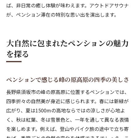
夫
ば、非日常の癒し体験が味わえます。アウトドアサウナ
高原特有の気候を活かしたペンションの楽
が、ペンション滞在の特別な思い出を演出します。
しみ
さわやかな空気が心地よいペンション体験
大自然に包まれたペンションの魅力
談
を探る
ペンションの共有スペースで涼を満喫する
方法
暑さ知らずのペンションライフを楽しむコ
ペンションで感じる峰の原高原の四季の美しさ
ツ
長野県須坂市の峰の原高原に位置するペンションでは、
交流が深まるラウンジやダイニングの雰囲気
四季折々の自然美が身近に感じられます。春には新緑が
ペンションのラウンジで広がる交流の輪
広がり、夏は1500mの高地ならではの涼しさが心地よ
ダイニングで味わう高原の手料理と団らん
く、秋は紅葉、冬は雪景色と、一年を通して異なる表情
共有スペースで語らう家族や仲間の時間
を楽しめます。例えば、登山やバイク旅の途中で立ち寄
ペンションならではの温かい雰囲気を体感