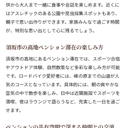
供から大人まで一緒に食事や会話を楽しめます。近くに
法
はアスレチックのある公園や昆虫採集スポットもあり、
峰の原高原で味わうサウナの贅沢な時間
親子で思い出作りができます。家族みんなで過ごす時間
スポーツ合宿や登山拠点にも最適な高地の宿
が、特別な思い出として心に残るでしょう。
ペンションの利便性が光るスポーツ合宿利
用
須坂市の高地ペンション滞在の楽しみ方
登山やバイク旅の拠点に選ばれるペンショ
須坂市の高地にあるペンション滞在では、スポーツ合宿
ン
やアウトドア体験、自然散策など多彩な楽しみ方が可能
高地ならではの涼しさが運動に最適な理由
です。ロードバイク愛好者には、峰の原までの山道が人
近隣のコート施設が充実するペンション周
気のコースとなっています。具体的には、朝の爽やかな
辺
空気の中で散歩を楽しみ、日中は近隣施設でスポーツを
大会利用も多いペンションの人気ポイント
満喫、夜はラウンジで語らうなど、充実した一日を過ご
せます。
アスリートも満足のペンション共有エリア
家族や仲間と楽しむ共有エリアの過ごし方
ペンションの共有空間で深まる仲間との交流