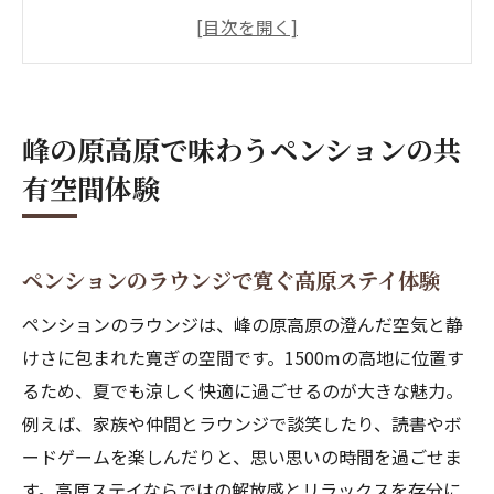
峰の原高原の自然と調和するペンションの
魅力
ペンション共有エリアで叶う家族の団らん
須坂市の高地ペンション滞在の楽しみ方
峰の原高原で味わうペンションの共
ペンションの共有空間で深まる仲間との交
有空間体験
流
アウトドアサウナが彩るペンション体験の
魅力
ペンションのラウンジで寛ぐ高原ステイ体験
大自然に包まれたペンションの魅力を探る
ペンションのラウンジは、峰の原高原の澄んだ空気と静
ペンションで感じる峰の原高原の四季の美
けさに包まれた寛ぎの空間です。1500mの高地に位置す
しさ
るため、夏でも涼しく快適に過ごせるのが大きな魅力。
高地ならではの涼しさが魅力のペンション
例えば、家族や仲間とラウンジで談笑したり、読書やボ
生活
ードゲームを楽しんだりと、思い思いの時間を過ごせま
ペンション共用スペースが生む癒やしの時
す。高原ステイならではの解放感とリラックスを存分に