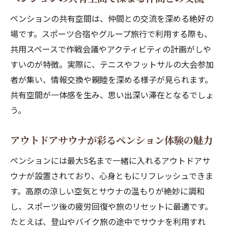
ペンションの共有空間で子供と昆虫採集体
ペンションの共有空間は、仲間との交流を深める絶好の
験
場です。スポーツ合宿やグループ旅行で利用する際も、
仲間と楽しむペンションのアスレチック公
共用スペースで作戦会議やアクティビティの計画がしや
園
すいのが特徴。実際に、テニスやフットサルの大会参加
ファミリーに嬉しいペンションの過ごし方
者が集い、情報交換や親睦を深める様子が見られます。
提案
共有空間が一体感を生み、思い出深い滞在となるでしょ
共有エリアで生まれる親子の思い出作り
う。
グループ旅行で活躍するペンションの施設
紹介
アウトドアサウナが彩るペンション体験の魅力
自然と触れ合うペンション滞在の楽しみ方
ペンションには最大5名まで一緒に入れるアウトドアサ
高原の涼しさに癒やされるペンション滞在術
ウナが設置されており、心身ともにリフレッシュできま
ペンションで味わう夏でも快適な高原の魅
す。高原の涼しい空気とサウナの温もりが絶妙に調和
力
し、スポーツ後の疲労回復や旅のリセットに最適です。
涼しい高地のペンションでの過ごし方の工
たとえば、登山やバイク旅の途中でサウナを利用すれ