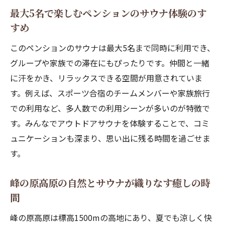
験談
最大5名で楽しむペンションのサウナ体験のす
すめ
家族やグループでのペンション滞在レポー
ト
このペンションのサウナは最大5名まで同時に利用でき、
口コミで人気のペンションを実際に体験し
グループや家族での滞在にもぴったりです。仲間と一緒
てみた
に汗をかき、リラックスできる空間が用意されていま
自然と快適さが両立するペンション滞在のすす
す。例えば、スポーツ合宿のチームメンバーや家族旅行
め
での利用など、多人数での利用シーンが多いのが特徴で
す。みんなでアウトドアサウナを体験することで、コミ
自然豊かな峰の原高原で快適なペンション
ュニケーションも深まり、思い出に残る時間を過ごせま
体験
す。
四季折々の自然を感じるペンションの過ご
し方
峰の原高原の自然とサウナが織りなす癒しの時
高評価ペンションの快適な滞在ポイント紹
間
介
峰の原高原は標高1500mの高地にあり、夏でも涼しく快
家族や友人と過ごすペンションの魅力を解