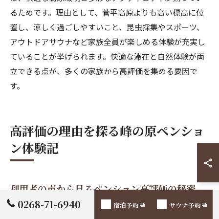
るためです。理由として、菅平高原よりも高い標高に位
置し、涼しく過ごしやすいこと、昆虫採集やスポーツ、
アウトドアサウナなど家族全員が楽しめる体験が充実し
ていることが挙げられます。快適な滞在と自然体験が両
立できる点が、多くの家族から高評価を集める要因で
す。
高評価の理由を探る峰の原ペンショ
ン体験記
利用者の声から見るペンション高評価の秘密
0268-71-6940
宿泊予約
サウナ予約
峰の原高原のペンションが高評価を集める理由は、標高