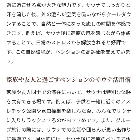
適に過ごせる点が大きな魅力です。サウナでしっかりと
説
汗を流した後、外の澄んだ空気を吸いながらクールダウ
高原ならではの自然体験が楽しめるペンシ
ンすることで、自然と一体になった癒しの時間を体感で
ョン
きます。例えば、サウナ後に高原の風を感じながら休憩
長野の自然と快適さを両立したペンション
することで、日常のストレスから解放されると好評で
滞在術
す。この自然環境が、ペンションの高評価を支えていま
す。
家族や友人と過ごすペンションのサウナ活用術
家族や友人同士での滞在において、サウナは特別な体験
を共有できる場です。例えば、子供と一緒に近くのアス
レチック公園や昆虫採集を楽しんだ後、みんなでサウナ
に入りリラックスするのがおすすめです。また、グルー
プ旅行の際には、サウナでの会話や団らんが思い出作り
に最適です。具体的には、サウナ後に高原のベンチで休