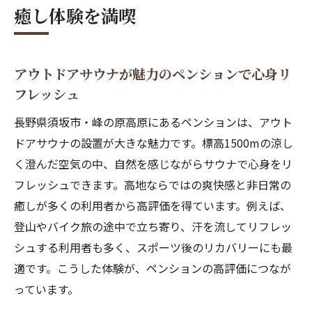
癒し体験を満喫
自然体験を楽しめる高原ペンションのおす
すめ
思い出作りに最適な高評価ペンションの楽
アウトドアサウナが魅力のペンションで心身リ
しみ方
フレッシュ
夏休みの家族旅行に選ばれるペンションの
長野県須坂市・峰の原高原にあるペンションは、アウト
理由
ドアサウナの設置が大きな魅力です。標高1500mの涼し
高評価の理由を探る峰の原ペンション体験記
く澄んだ空気の中、自然を感じながらサウナで心身をリ
利用者の声から見るペンション高評価の秘
フレッシュできます。高地ならではの爽快感と非日常の
密
癒しが多くの利用者から高評価を得ています。例えば、
料理やサービスに定評あるペンションの実
登山やバイク旅の途中で立ち寄り、汗を流してリフレッ
体験
シュする利用者も多く、スポーツ後のリカバリーにも最
自然環境と快適さが両立するペンションの
適です。こうした体験が、ペンションの高評価につなが
魅力
っています。
スポーツやレジャーでのペンション利用体