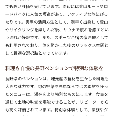
近隣施設が充実したペンションで合宿を満
ても高い評価を受けています。周辺には登山ルートやロ
喫
ードバイクに人気の坂道があり、アクティブな旅にぴっ
大会開催にもおすすめの高原ペンションの
たりです。実際の活用方法として、朝早く出発して登山
魅力
やサイクリングを楽しんだ後、サウナで疲れを癒すとい
う流れが好評です。また、スポーツ合宿の宿泊地として
テニスやフットサルも楽しめるペンション
も利用されており、体を動かした後のリラックス空間と
の強み
して最適な選択肢となっています。
合宿後も快適なペンションのリフレッシュ
設備
料理も自慢の長野ペンションで特別な体験を
登山やバイク旅に人気のペンション活用術
長野県のペンションは、地元産の食材を生かした料理も
登山拠点に最適な高評価ペンションの選び
大きな魅力です。旬の野菜や高原ならではの素材を使っ
方
たメニューは、滞在をより特別なものにします。食事を
バイク旅に嬉しいペンションの設備とサー
通じて土地の味覚を堪能できることが、リピーターから
ビス
も高く評価されています。特別な体験として、家族やグ
峰の原高原でサイクリングが楽しめるペン