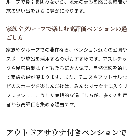
ループで食卓を囲みながら、地元の恵みを感じる時間が
ション
旅の思い出をさらに豊かに彩ります。
山道ロードバイク愛好者にも人気のペンシ
ョン体験
家族やグループで楽しむ高評価ペンションの過
アクティブ派必見のペンション活用アイデ
ごし方
ア
家族やグループでの滞在なら、ペンション近くの公園や
旅の疲れを癒すペンションの魅力を徹底解
スポーツ施設を活用するのがおすすめです。アスレチッ
説
クや昆虫採集は子どもたちに大人気で、自然体験を通じ
家族で楽しむ昆虫採集もできる高原ペンション
て家族の絆が深まります。また、テニスやフットサルな
家族連れに人気の昆虫採集スポット付きペ
どのスポーツを楽しんだ後は、みんなでサウナに入りリ
ンション
フレッシュ。こうした実践的な過ごし方が、多くの利用
ペンション近くでカブトムシやクワガタが
者から高評価を集める理由です。
捕れる体験
アスレチック公園で子供と遊べるペンショ
アウトドアサウナ付きペンションで
ンの魅力