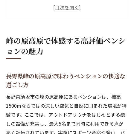
ペンションの高評価理由と自然を満喫でき
るポイント
夏でも涼しい高原ペンションの魅力を徹底
解説
峰の原高原で体感する高評価ペンシ
登山やバイク旅の拠点に最適なペンション
ョンの魅力
活用法
料理も自慢の長野ペンションで特別な体験
を
長野県峰の原高原で味わうペンションの快適な
家族やグループで楽しむ高評価ペンション
過ごし方
の過ごし方
長野県須坂市の峰の原高原にあるペンションは、標高
アウトドアサウナ付きペンションで癒し体験を
1500mならではの涼しい空気と自然に囲まれた環境が特
満喫
徴です。ここでは、アウトドアサウナをはじめとする癒
アウトドアサウナが魅力のペンションで心
しの設備が充実し、最大5名まで同時に利用できる点が
身リフレッシュ
高く評価されています。実際にスポーツ合宿や登山、バ