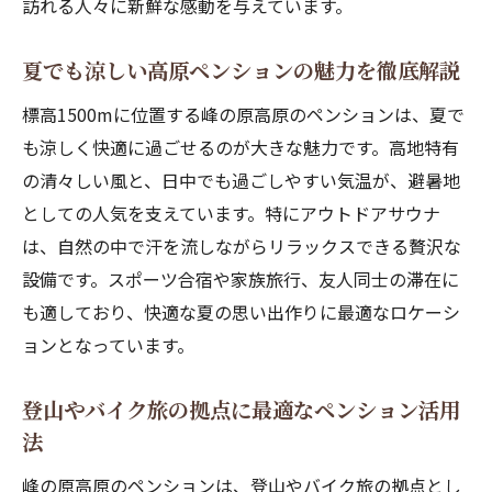
訪れる人々に新鮮な感動を与えています。
方
峰の原高原でペンションならではの涼しさ
夏でも涼しい高原ペンションの魅力を徹底解説
を実感
標高1500mに位置する峰の原高原のペンションは、夏で
避暑地として選ばれるペンションの秘密を
も涼しく快適に過ごせるのが大きな魅力です。高地特有
解説
の清々しい風と、日中でも過ごしやすい気温が、避暑地
高評価ペンションの夏限定おすすめポイン
としての人気を支えています。特にアウトドアサウナ
ト
は、自然の中で汗を流しながらリラックスできる贅沢な
家族連れにも人気の涼しいペンション滞在
設備です。スポーツ合宿や家族旅行、友人同士の滞在に
術
も適しており、快適な夏の思い出作りに最適なロケーシ
スポーツ合宿に最適な高地ペンションの選び方
ョンとなっています。
スポーツ合宿に高評価のペンションが選ば
れる理由
登山やバイク旅の拠点に最適なペンション活用
法
標高の高さがスポーツ合宿に最適なペンシ
ョン活用術
峰の原高原のペンションは、登山やバイク旅の拠点とし