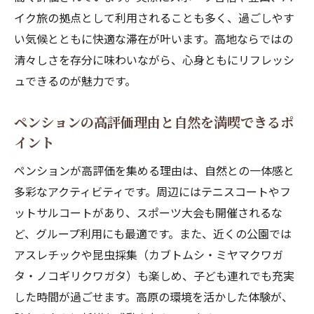
最大5名で楽しむペンションのサウナ体験の
イク旅の拠点として利用されることも多く、過ごしやす
すすめ
い気候とともに快適な滞在が叶います。高地ならではの
峰の原高原の自然とサウナが織りなす癒し
清々しさを存分に味わいながら、心身ともにリフレッシ
の時間
ュできるのが魅力です。
家族や友人と過ごすペンションのサウナ活
用術
ペンションの高評価理由と自然を満喫できるポ
イント
スポーツ後にも最適なペンションのサウナ
体験
ペンションが高評価を集める理由は、自然との一体感と
高評価のペンションで非日常のサウナ時間
多彩なアクティビティです。周辺にはテニスコートやフ
を堪能
ットサルコートがあり、スポーツ大会も開催されるな
涼しい高地の夏を楽しむペンション滞在ガイド
ど、グループ利用にも最適です。また、近くの公園では
アスレチックや昆虫採集（カブトムシ・ミヤマクワガ
標高1500mの涼しさが魅力のペンション夏
タ・ノコギリクワガタ）も楽しめ、子ども連れでも充実
体験
した時間が過ごせます。高原の環境を活かした体験が、
高原ペンションで快適に過ごす夏の過ごし