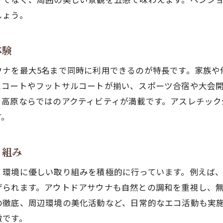
しょう。
ペンションで実践できるエコな滞在アイデア
持続可能な旅を支えるペンションの工夫
体験
環境に優しいアメニティ選びのポイント
エコステイの魅力を感じるペンション体験
ウナを最大5名まで同時に利用できるのが特長です。家族や
ペンションの再生可能エネルギー利用事例
スコートやフットサルコートが揃い、スポーツ合宿や大会
、高原ならではのアクティビティが満載です。アスレチック
峰の原高原で快適に過ごす夏のペンション生活
す。
標高1500mのペンションで快適な夏を満喫
涼しい高原の風とペンションの過ごし方
り組み
高原の朝食とペンションの地元食材の魅力
、環境に優しい取り組みを積極的に行っています。例えば
ペンション周辺で楽しむ夏の自然アクティビティ
げられます。アウトドアサウナも自然との調和を重視し、
静かな高原で味わうペンションのリラクゼーショ
の徹底、周辺環境の美化活動など、日常的なエコ活動も実
スポーツ合宿や登山にも最適なペンションの魅力
徴です。