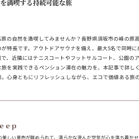
験を満喫する持続可能な旅
原の自然を満喫してみませんか？長野県須坂市の峰の原高原
のが特長です。アウトドアサウナを備え、最大5名で同時に
適で、近隣にはテニスコートやフットサルコート、公園の
な旅を実践できるペンション滞在の魅力を、本記事で詳し
験。心身ともにリフレッシュしながら、エコで価値ある旅
ｅｅｐ
の美しい景色が眺められて、清らかな澄んだ空気が心を落ち着かせ