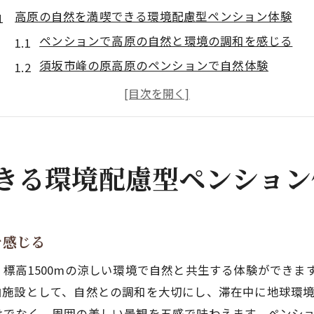
高原の自然を満喫できる環境配慮型ペンション体験
ペンションで高原の自然と環境の調和を感じる
須坂市峰の原高原のペンションで自然体験
ペンションが実践する環境に優しい取り組み
高地に位置するペンションの空気の美しさを体感
ペンションと高原の生き物たちとの共生を学ぶ
アウトドアサウナ付きペンションで癒しのひとときを
きる環境配慮型ペンション
ペンションのアウトドアサウナで自然と一体化
最大5名で楽しむペンションのサウナ体験
高原の涼しさが際立つアウトドアサウナの魅力
を感じる
環境に優しい素材を活かしたサウナのこだわり
標高1500mの涼しい環境で自然と共生する体験ができま
ペンションサウナの利用でリフレッシュする方法
泊施設として、自然との調和を大切にし、滞在中に地球環
持続可能な旅を叶えるエコな滞在方法とは
けでなく、周囲の美しい景観を五感で味わえます。ペンシ