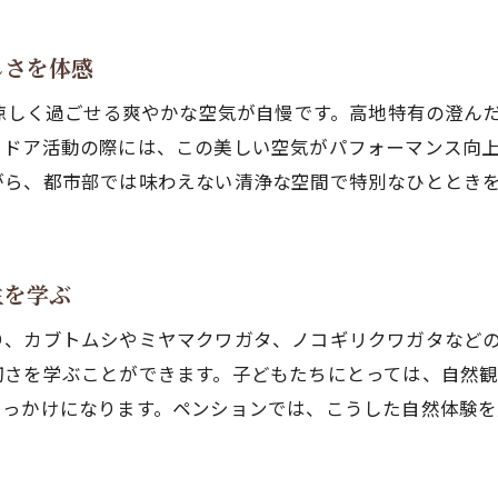
スポーツ合宿に適した高地ペンションの利点
登山やバイク旅の拠点に最適なペンション体験
しさを体感
ペンション近くのコートで楽しむスポーツ大会
も涼しく過ごせる爽やかな空気が自慢です。高地特有の澄ん
ロードバイク愛好者も満足できる坂道の魅力
トドア活動の際には、この美しい空気がパフォーマンス向
スポーツと自然を両立するペンション滞在法
がら、都市部では味わえない清浄な空間で特別なひととき
親子で楽しむ昆虫採集とアスレチック体験のすすめ
ペンション近くで親子の昆虫採集を満喫
カブトムシやクワガタと触れ合う自然体験
生を学ぶ
アスレチックのある公園で家族の思い出作り
り、カブトムシやミヤマクワガタ、ノコギリクワガタなど
ペンション滞在で子どもの好奇心を育む方法
切さを学ぶことができます。子どもたちにとっては、自然
夏休みの自由研究にも最適なペンション体験
きっかけになります。ペンションでは、こうした自然体験