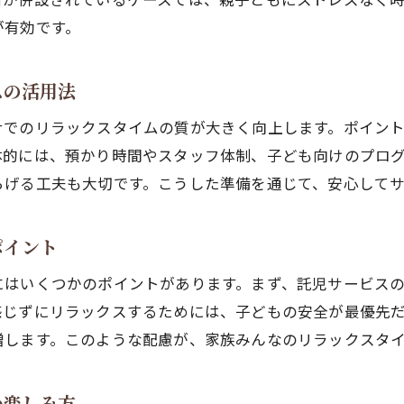
が有効です。
サウナを子育て世代が安心して利用するコツ
託児付きサウナが子育て家庭に選ばれる理由
スの活用法
サウナの利用年齢や子どもの安全ポイント
リラックスと子どもの安全を両立する方法
ナでのリラックスタイムの質が大きく向上します。ポイン
サウナと託児で実現する家族の健康習慣
体的には、預かり時間やスタッフ体制、子ども向けのプロ
らげる工夫も大切です。こうした準備を通じて、安心して
託児サービスで叶える家族のリラックス時間
サウナと託児で家族にゆとりある時間を
ポイント
託児を活用してサウナで得られる癒し効果
家族全員がリフレッシュできるサウナ体験
にはいくつかのポイントがあります。まず、託児サービス
感じずにリラックスするためには、子どもの安全が最優先
託児サービスが生み出す家族の新習慣とは
増します。このような配慮が、家族みんなのリラックスタ
サウナ利用中のリラックスを託児でサポート
子ども連れサウナの安全な楽しみ方とは
い楽しみ方