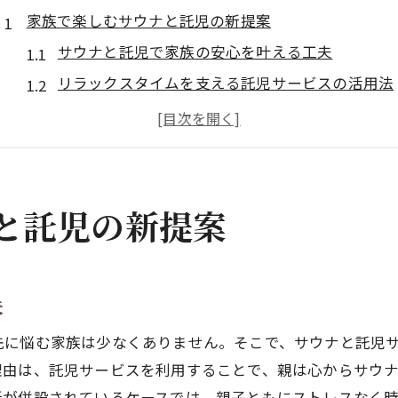
家族で楽しむサウナと託児の新提案
サウナと託児で家族の安心を叶える工夫
リラックスタイムを支える託児サービスの活用法
サウナ利用時に家族が安心するためのポイント
託児付きサウナで実現する家族の新しい楽しみ方
子育て世代におすすめのサウナと託児連携術
サウナ利用時に託児を活用する安心術
と託児の新提案
サウナで安心託児を選ぶためのチェックポイント
サウナ利用中に託児サービスが果たす役割とは
家族のリラックスに最適なサウナと託児の連携法
夫
サウナ利用前に確認したい託児の安全対策
先に悩む家族は少なくありません。そこで、サウナと託児
託児サービスがあるサウナ施設の選び方
理由は、託児サービスを利用することで、親は心からサウ
子育て世代が知りたいサウナ活用法
所が併設されているケースでは、親子ともにストレスなく