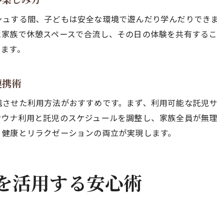
サウナで子どもの安全を守るための注意点
託児サービスを活用したサウナ利用の安心法
シュする間、子どもは安全な環境で遊んだり学んだりでき
に家族で休憩スペースで合流し、その日の体験を共有する
サウナデビュー時に知っておきたいポイント
ります。
子ども連れサウナ利用時の温度と時間の配慮
託児とサウナで親子のリラックスを両立する術
連携術
サウナと託児サービスの魅力を体験から解説
携させた利用方法がおすすめです。まず、利用可能な託児
サウナと託児の実体験から得た安心の秘訣
サウナ利用と託児のスケジュールを調整し、家族全員が無
家族で体験するサウナと託児のメリット
、健康とリラクゼーションの両立が実現します。
サウナ利用者が語る託児サービスの魅力とは
託児付きサウナで得られる家族の笑顔の時間
体験談でわかるサウナと託児の活用ポイント
を活用する安心術