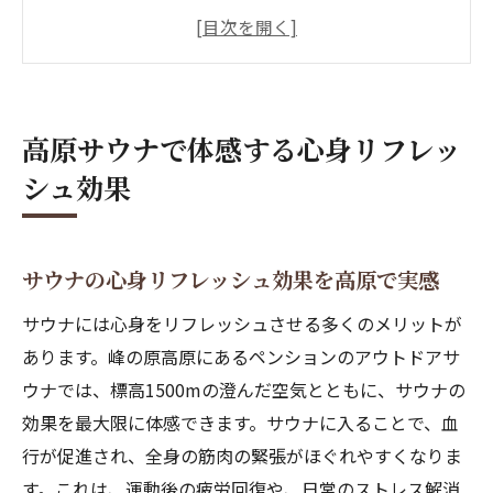
高地のサウナで得られる深いリラックス感
アウトドアサウナのメリットと自然体験の
融合
サウナで体調を整え健康維持を促進する方
高原サウナで体感する心身リフレッ
法
シュ効果
高原サウナがもたらすストレス軽減のポイ
ント
澄んだ空気の中味わうサウナの健康メリット
サウナの心身リフレッシュ効果を高原で実感
サウナの健康メリットを澄んだ空気で最大
サウナには心身をリフレッシュさせる多くのメリットが
化
あります。峰の原高原にあるペンションのアウトドアサ
高原サウナで体感できる血行促進の効果
ウナでは、標高1500mの澄んだ空気とともに、サウナの
サウナの科学的根拠に基づく健康メリット
効果を最大限に体感できます。サウナに入ることで、血
解説
行が促進され、全身の筋肉の緊張がほぐれやすくなりま
サウナが免疫力向上へ与える影響を探る
す。これは、運動後の疲労回復や、日常のストレス解消