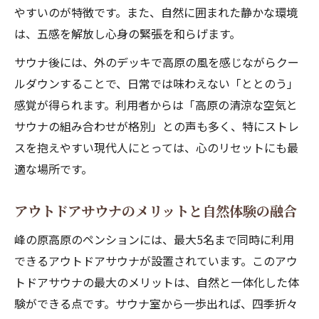
やすいのが特徴です。また、自然に囲まれた静かな環境
は
は、五感を解放し心身の緊張を和らげます。
高原サウナで体感する美肌メリットの魅力
サウナ後には、外のデッキで高原の風を感じながらクー
サウナが女性に与える肌へのプラス効果
ルダウンすることで、日常では味わえない「ととのう」
美肌を目指すためのサウナの活用ポイント
感覚が得られます。利用者からは「高原の清涼な空気と
アウトドアサウナ体験がリラクゼーションに効
サウナの組み合わせが格別」との声も多く、特にストレ
く瞬間
スを抱えやすい現代人にとっては、心のリセットにも最
アウトドアサウナのリラクゼーション効果
適な場所です。
を解説
自然の中で味わうサウナのととのう瞬間
アウトドアサウナのメリットと自然体験の融合
高原でサウナ体験が心に与えるメリット
峰の原高原のペンションには、最大5名まで同時に利用
サウナで自律神経が整う科学的背景
できるアウトドアサウナが設置されています。このアウ
アウトドア環境ならではのサウナ満足度と
トドアサウナの最大のメリットは、自然と一体化した体
は
験ができる点です。サウナ室から一歩出れば、四季折々