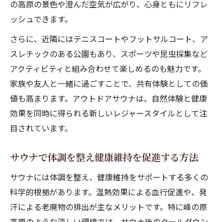
の高原の景色や澄んだ空気が広がり、心身ともにリフレ
登山やバイク旅の途中で楽しむサウナの魅力
ッシュできます。
登山やバイク旅にサウナを取り入れるメリ
ット
さらに、近隣にはテニスコートやフットサルコート、ア
スレチックのある公園もあり、スポーツや昆虫採集など
アクティビティ後のサウナで感じる疲労回
アクティビティと組み合わせて楽しめるのも魅力です。
復
家族や友人と一緒に過ごすことで、共有体験としての価
高原サウナが旅のリフレッシュに最適な理
値も高まります。アウトドアサウナは、自然体験と健康
由
効果を同時に得られる新しいレジャースタイルとして注
サウナ利用で旅の満足度が向上する体験談
目されています。
サウナがアウトドアライフに与えるプラス
効果
サウナで体調を整え健康維持を促進する方法
サウナには体調を整え、健康維持をサポートする多くの
科学的根拠があります。温熱効果による血行促進や、発
汗による老廃物の排出が主なメリットです。特に峰の原
高原のような涼しい環境では、サウナ後のクールダウン