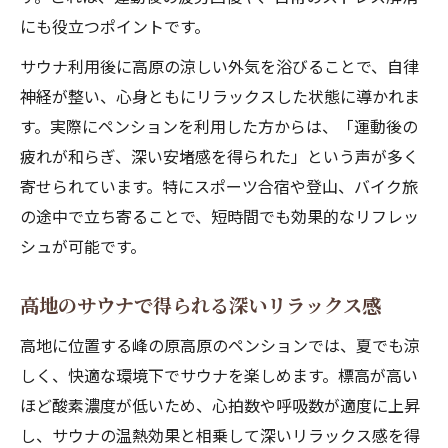
サウナと高原の相性が健康促進に役立つ理
にも役立つポイントです。
由
サウナ利用後に高原の涼しい外気を浴びることで、自律
運動後に最適なサウナ利用で整う理由とは
神経が整い、心身ともにリラックスした状態に導かれま
運動後のサウナがリカバリーに優れる理由
す。実際にペンションを利用した方からは、「運動後の
サウナのメリットとスポーツ合宿での活用
疲れが和らぎ、深い安堵感を得られた」という声が多く
法
寄せられています。特にスポーツ合宿や登山、バイク旅
の途中で立ち寄ることで、短時間でも効果的なリフレッ
高地アウトドアサウナの疲労回復効果に注
シュが可能です。
目
サウナと運動の組み合わせで整う体の仕組
高地のサウナで得られる深いリラックス感
み
サウナが筋肉の緊張緩和に役立つポイント
高地に位置する峰の原高原のペンションでは、夏でも涼
しく、快適な環境下でサウナを楽しめます。標高が高い
サウナがもたらす美肌効果と科学的根拠に注目
ほど酸素濃度が低いため、心拍数や呼吸数が適度に上昇
サウナの美肌効果と科学的根拠を徹底解説
し、サウナの温熱効果と相乗して深いリラックス感を得
サウナ利用で肌質が改善するメカニズムと