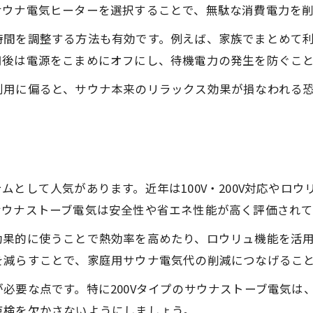
サウナストーブ100V・200Vの違い
サウナ電気ヒーターを選択することで、無駄な消費電力を削
サウナストーブ選びのポイント集
時間を調整する方法も有効です。例えば、家族でまとめて利
家庭用サウナ電気ストーブの魅力
用後は電源をこまめにオフにし、待機電力の発生を防ぐこ
電気ストーブサウナの省エネ性を検証
利用に偏ると、サウナ本来のリラックス効果が損なわれる
効率的なサウナ運用でコストを節約するには
サウナ電気代節約テクニック一覧
サウナの電気使用時間を短縮する方法
家族で使うサウナ運用の工夫
ムとして人気があります。近年は100V・200V対応やロ
サウナ省エネ運用の成功事例紹介
サウナストーブ電気は安全性や省エネ性能が高く評価されて
サウナ電気代の月額・年間比較表
効果的に使うことで熱効率を高めたり、ロウリュ機能を活
を減らすことで、家庭用サウナ電気代の削減につなげるこ
必要な点です。特に200Vタイプのサウナストーブ電気は
点検を欠かさないようにしましょう。