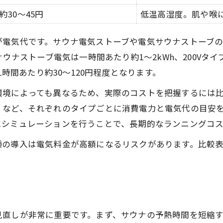
約30～45円
低温高湿度。肌や喉
断熱強化でサウナ電気代を抑える方法
サウナ予熱時間短縮のコツを伝授
が電気代です。サウナ電気ストーブや電気サウナストーブ
温度設定調整で省エネサウナ生活
ウナストーブ電気は一時間あたり約1〜2kWh、200Vタイ
サウナ換気と電気効率の両立術
1時間あたり約30〜120円程度となります。
電気サウナの快適導入ポイント総まとめ
環境によっても異なるため、実際のコストを把握するには
電気サウナ導入時のチェックリスト
」など、それぞれのタイプごとに消費電力と電気代の目安
サウナ設置に必要な電気工事とは
にシミュレーションを行うことで、長期的なランニングコ
サウナの安全な電気配線ポイント
種の導入は電気料金が高額になるリスクがあります。比較
快適サウナ空間づくりの電気活用法
サウナ電気容量の選定基準を解説
電気ストーブサウナの特徴と選び方解説
電気ストーブサウナ比較表で特徴把握
見直しが非常に重要です。まず、サウナの予熱時間を短縮