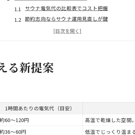
サウナ電気代の比較表でコスト把握
節約志向ならサウナ運用見直しが鍵
人気のサウナ電気ストーブ活用術
サウナ電気消費量を減らすポイント
効率良くサウナを楽しむ省エネ術
自宅サウナの消費電力はどのくらい
える新提案
自宅サウナ消費電力タイプ別早見表
サウナストーブ電気容量の選び方
ドライ・ミスト等サウナ消費電力比較
サウナ電気ヒーターの消費量を解説
1時間あたりの電気代（目安）
1人用と多人数用サウナ電力の違い
約60～120円
高温で乾燥した空間
省エネ志向ならサウナの運用法に注目
約36～60円
低温でじっくり温ま
サウナ省エネ運用法の実践例まとめ