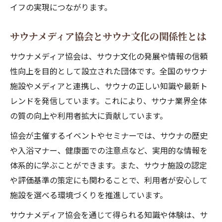
イフの実現につながります。
い
サウナ女子会やイベントの最新動向を紹介
サウナメディア協会とサウナ文化の関係性とは
サウナメディア協会のネットワーク活用法
サウナメディア協会は、サウナ文化の発展や情報の信頼
サウナ連載から学ぶ深いつながりの作り方
性向上を目的として設立された団体です。全国のサウナ
実践から学ぶサウナメディアの活用術
施設やメディアと連携し、サウナの正しい知識や最新ト
サウナメディアで賢く情報収集するコツ
レンドを発信しています。これにより、サウナ業界全体
サウナサイトと口コミを活かす活用法とは
の質の向上や利用者拡大に貢献しています。
サウナイキタイで自分に合う施設を探す方
協会が主催するイベントやセミナーでは、サウナの歴史
法
や入浴マナー、健康面での注意点など、実用的な情報を
サウナブロスの特集記事を効果的に利用す
体系的に学ぶことができます。また、サウナ施設の認定
る
や評価基準の策定にも関わることで、利用者が安心して
フロサウナtvや連載で得られる実用情報
施設を選べる環境づくりを推進しています。
サウナメディア協会を通じて得られる知識や体験は、サ