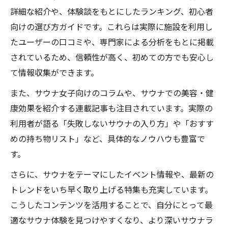
サウナメディア協会がサポートする女子会
詳細な紹介や、体験談をもとにしたランキング、初心者
企画
向けの選び方ガイドです。これらは実際に施設を利用し
話題のサウナ体験をリアルにレポート
たユーザーの口コミや、専門家による分析をもとに掲載
されているため、信頼性が高く、初めての方でも安心し
サウナメディアで話題のリアル体験談を分
て情報収集ができます。
析
フロサウナtvが取材した注目サウナ体験と
また、サウナ女子向けのコラムや、サウナでの美容・健
は
康効果を紹介する連載記事も注目されています。実際の
利用者が語る「失敗しないサウナの入り方」や「おすす
サウナイキタイ利用者の生の声を読み解く
めの持ち物リスト」など、具体的なノウハウも豊富で
サウナブロスで紹介された独自の体験特集
す。
サウナサイトで話題の体験レポートの魅力
さらに、サウナをテーマにしたイベント情報や、最新の
サウナ文化がつなぐコミュニティの輪
トレンドをいち早く取り上げる特集も充実しています。
サウナメディアが生む新たなコミュニティ
こうしたコンテンツを活用することで、自分にとって最
の形
適なサウナ体験を見つけやすくなり、より深いサウナラ
サウナブロスで広がるサウナ仲間との出会