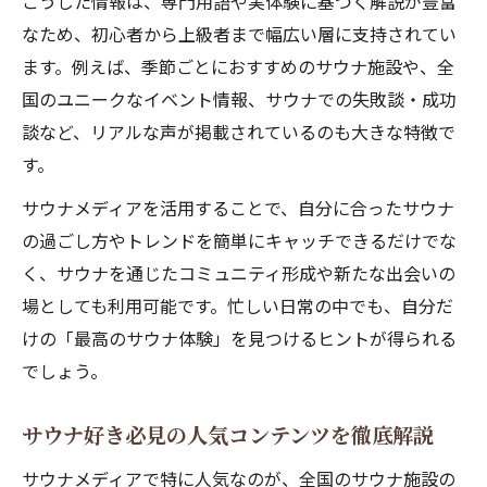
こうした情報は、専門用語や実体験に基づく解説が豊富
ト
なため、初心者から上級者まで幅広い層に支持されてい
全国のサウナ情報を比較するメディア活用
ます。例えば、季節ごとにおすすめのサウナ施設や、全
術
国のユニークなイベント情報、サウナでの失敗談・成功
サウナブロスや連載で知る専門的な解説の
談など、リアルな声が掲載されているのも大きな特徴で
魅力
す。
サウナ女子にも広がる新たな楽しみ方
サウナメディアを活用することで、自分に合ったサウナ
サウナ女子におすすめのサウナサイト活用
の過ごし方やトレンドを簡単にキャッチできるだけでな
法
く、サウナを通じたコミュニティ形成や新たな出会いの
サウナメディアで話題の女性向けコンテン
場としても利用可能です。忙しい日常の中でも、自分だ
ツ
けの「最高のサウナ体験」を見つけるヒントが得られる
サウナ女子コミュニティが生まれる理由と
でしょう。
は
サウナ好き必見の人気コンテンツを徹底解説
SNSやサウナ連載で広がる女性の交流のか
たち
サウナメディアで特に人気なのが、全国のサウナ施設の