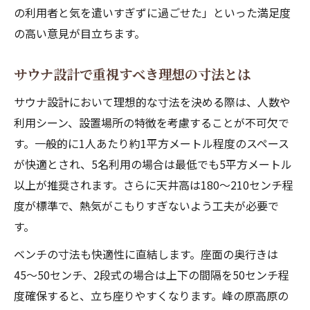
サウナ施設図面から学ぶ広々空間の秘訣
の利用者と気を遣いすぎずに過ごせた」といった満足度
サウナ設計時に確認したい寸法ポイント
の高い意見が目立ちます。
ベンチ寸法から見るサウナ設計の極意
サウナ設計で重視すべき理想の寸法とは
サウナベンチ寸法が快適性に及ぼす影響
サウナ図面でわかる最適ベンチ配置法
サウナ設計において理想的な寸法を決める際は、人数や
サウナ設計でベンチ寸法を決める際の注意
利用シーン、設置場所の特徴を考慮することが不可欠で
点
す。一般的に1人あたり約1平方メートル程度のスペース
が快適とされ、5名利用の場合は最低でも5平方メートル
サウナ広さに適したベンチの選び方と工夫
以上が推奨されます。さらに天井高は180〜210センチ程
サウナ施設におけるベンチ寸法の実例解説
度が標準で、熱気がこもりすぎないよう工夫が必要で
心地よいサウナを作る快適スペース探究
す。
快適サウナ空間づくりの基本ポイント紹介
ベンチの寸法も快適性に直結します。座面の奥行きは
サウナ設計で重視すべき快適スペースの条
45〜50センチ、2段式の場合は上下の間隔を50センチ程
件
度確保すると、立ち座りやすくなります。峰の原高原の
サウナ広さと断熱設計がもたらす心地よさ