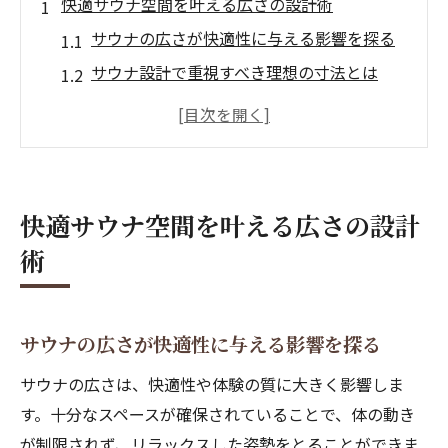
快適サウナ空間を叶える広さの設計術
サウナの広さが快適性に与える影響を探る
サウナ設計で重視すべき理想の寸法とは
サウナ図面から読み解く空間バランスの工
夫
サウナ広さと利用人数の最適な関係性
外気浴と広々サウナ空間の相乗効果を体感
快適サウナ空間を叶える広さの設計
サウナ図面と間取りで考える理想の広さ
術
サウナ図面でわかる理想的な間取りの考え
方
サウナ設計時のベンチ寸法と配置のポイン
サウナの広さが快適性に与える影響を探る
ト
サウナの広さは、快適性や体験の質に大きく影響しま
家庭用サウナに適したサイズと間取り事例
す。十分なスペースが確保されていることで、体の動き
サウナ施設平面図で見る快適空間の作り方
が制限されず、リラックスした姿勢をとることができま