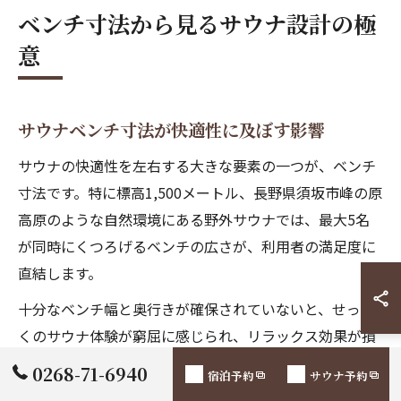
ベンチ寸法から見るサウナ設計の極
意
サウナベンチ寸法が快適性に及ぼす影響
サウナの快適性を左右する大きな要素の一つが、ベンチ
寸法です。特に標高1,500メートル、長野県須坂市峰の原
高原のような自然環境にある野外サウナでは、最大5名
が同時にくつろげるベンチの広さが、利用者の満足度に
直結します。
十分なベンチ幅と奥行きが確保されていないと、せっか
くのサウナ体験が窮屈に感じられ、リラックス効果が損
なわれることも。例えば、1人あたり50cm以上の幅と、
0268-71-6940
宿泊予約
サウナ予約
足を伸ばして座れる奥行き（40cm以上）があれば、体