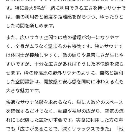
サウナ間取りが快適性に与える影響を解説
す。特に最大5名が一緒に利用できる広さを持つサウナで
家庭用サウナの適切なサイズ選びとは
は、他の利用者と適度な距離感を保ちつつ、ゆったりと
した時間を楽しめます。
家庭用サウナ設計で重視すべき広さの基準
家族構成に合わせた家庭用サウナサイズの
また、広いサウナ空間では熱の循環が均一になりやす
選択法
く、全身がムラなく温まるのも特徴です。狭いサウナで
は体同士が接触しやすく、熱の偏りや息苦しさが生じや
サウナベンチ寸法と快適な家庭空間の関係
すいですが、十分な広さがあればそうした不快感を減ら
自宅サウナ設置時に参考になるサイズ事例
せます。峰の原高原の野外サウナのように、自然と調和
家庭用サウナ設備選びで失敗しない広さの
した空間設計は、開放感と安心感を同時に味わえる点も
計画
大きな魅力です。
広々サウナを楽しむための寸法ポイント
快適なサウナ体験を求めるなら、単に人数分のスペース
サウナ広さを最大限に活かす寸法の決め方
を確保するだけでなく、動線や視界の広がり、空気の流
サウナベンチの奥行きと快適性の工夫
れにも配慮した設計が重要です。実際に利用した方の声
多人数でも快適なサウナ寸法の設計技術
でも「広さがあることで、深くリラックスできた」「他