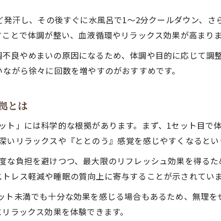
サウナで心身リフレッシュを叶える最適セット
ど発汗し、その後すぐに水風呂で1〜2分クールダウン、さ
サウナ何セットがベストか体験談と専門家意見
すことで体調が整い、血液循環やリラックス効果が高まり
サウナセッションの効果を最大化する回数
調不良やめまいの原因になるため、体調や目的に応じて調
サウナのセット数で変わるリラックス効果
いながら徐々に回数を増やすのがおすすめです。
自分に合うサウナセット数の見つけ方
何セットがベストか迷う方へ根拠を解説
拠とは
サウナはなぜ3セットが推奨されるのか解説
ット」には科学的な根拠があります。まず、1セット目で
サウナセッションの根拠あるセット数選び方
、深いリラックスや『ととのう』感覚を感じやすくなるとい
科学的視点でみるサウナの最適な回数
過度な負担を避けつつ、最大限のリフレッシュ効果を得るた
サウナで体調に合ったセット数の考え方
ストレス軽減や睡眠の質向上に寄与することが示されてい
サウナ 何セットがベストか最新研究を紹介
セット未満でも十分な効果を感じる場合もあるため、無理を
ととのいを深めるサウナの過ごし方入門
にリラックス効果を体験できます。