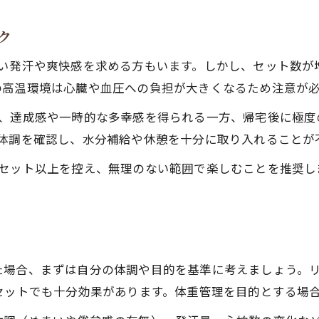
サウナ セッションでととのいを深める方法
サウナで整うための基本的なルーティン紹介
ク
サウナの効能を引き出す過ごし方の工夫
強い発汗や爽快感を求める方もいます。しかし、セット数が
ととのい体験を高めるサウナのポイント
の高温環境は心臓や血圧への負担が大きくなるため注意が
サウナセッション中のリラックス術を解説
は、達成感や一時的な多幸感を得られる一方、帰宅後に極度
自分に合ったサウナ時間と休憩バランスのコツ
に体調を確認し、水分補給や休憩を十分に取り入れることが
サウナ時間と休憩バランスの取り方を解説
セット以上を控え、無理のない範囲で楽しむことを推奨し
効果的なサウナ セッションの時間調整術
。
サウナで無理せず楽しむ休憩のコツ
サウナ セッションごとの理想的な時間配分
自分に最適なサウナ休憩の工夫ポイント
場合、まずは自分の体調や目的を基準に考えましょう。リ
セットでも十分効果があります。体重管理を目的とする場