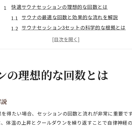
快適サウナセッションの理想的な回数とは
サウナの最適な回数と効果的な流れを解説
サウナセッション3セットの科学的な根拠とは
サウナ5セット以上で感じる変化とリスク
サウナの回数選びに迷う時の判断基準
サウナ1回で整う体験のポイントを紹介
サウナでととのう実感が高まる時間配分術
ンの理想的な回数とは
サウナで整うための時間配分の基本を知ろう
サウナ何分何セットが効率的とされる理由
短時間サウナでも効果を得る配分テクニック
解説
サウナ・水風呂・休憩の最適な順番と時間
を得たい場合、セッションの回数と流れが非常に重要です
サウナのリズム作りで実感を高める方法
は、体温の上昇とクールダウンを繰り返すことで自律神経
心身リフレッシュに効くサウナの最適セット