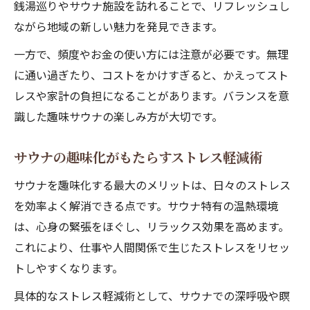
サウナ趣味うざい？女性が周囲と上手に付
銭湯巡りやサウナ施設を訪れることで、リフレッシュし
き合う方法
ながら地域の新しい魅力を発見できます。
一方で、頻度やお金の使い方には注意が必要です。無理
に通い過ぎたり、コストをかけすぎると、かえってスト
レスや家計の負担になることがあります。バランスを意
識した趣味サウナの楽しみ方が大切です。
サウナの趣味化がもたらすストレス軽減術
サウナを趣味化する最大のメリットは、日々のストレス
を効率よく解消できる点です。サウナ特有の温熱環境
は、心身の緊張をほぐし、リラックス効果を高めます。
これにより、仕事や人間関係で生じたストレスをリセッ
トしやすくなります。
具体的なストレス軽減術として、サウナでの深呼吸や瞑