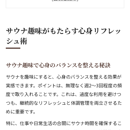
サウナ趣味が日常生活に与える良い変化と
は
サウナの趣味化がもたらすストレス軽減術
サウナ趣味がもたらす心身リフレッ
サウナ趣味男・女それぞれの楽しみ方
シュ術
仕事帰りに楽しむサウナ生活の魅力
仕事後にサウナでリフレッシュする方法
サウナ趣味が仕事帰りにおすすめな理由
サウナ趣味で心身のバランスを整える秘訣
サウナ習慣がパフォーマンス向上に役立つ
サウナを趣味にすると、心身のバランスを整える効果が
理由
実感できます。ポイントは、無理なく週2～3回程度の頻
サウナ趣味男が仕事終わりに感じる魅力と
度で取り入れることです。これは、過度な利用を避けつ
は
つも、継続的なリフレッシュと体調管理を両立させるた
サウナを継続する頻度と理想的なスケジュ
めに重要です。
ール
特に、仕事や日常生活の合間にサウナ時間を確保するこ
趣味サウナのメリットと健康効果を探る