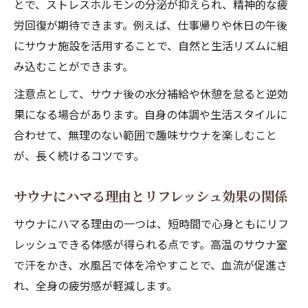
とで、ストレスホルモンの分泌が抑えられ、精神的な疲
サウナ趣味の健康メリットと科学的根拠
労回復が期待できます。例えば、仕事帰りや休日の午後
サウナが趣味になる理由とその効果を解説
にサウナ施設を活用することで、自然と生活リズムに組
み込むことができます。
サウナ趣味で期待できる体調管理のポイン
ト
注意点として、サウナ後の水分補給や休憩を怠ると逆効
サウナ習慣がもたらす心身の変化と実感
果になる場合があります。自身の体調や生活スタイルに
サウナ趣味メリットとリスクのバランス
合わせて、無理のない範囲で趣味サウナを楽しむこと
が、長く続けるコツです。
ストレス解消ならサウナ習慣がおすすめ
ストレス解消にサウナ趣味が最適な理由
サウナにハマる理由とリフレッシュ効果の関係
サウナ趣味がストレスケアに役立つ仕組み
サウナにハマる理由の一つは、短時間で心身ともにリフ
趣味サウナで心の余裕をつくる方法
レッシュできる体感が得られる点です。高温のサウナ室
サウナ習慣がメンタルケアに与える影響
で汗をかき、水風呂で体を冷やすことで、血流が促進さ
サウナ趣味男・女ともに勧めたいリラック
れ、全身の疲労感が軽減します。
ス術