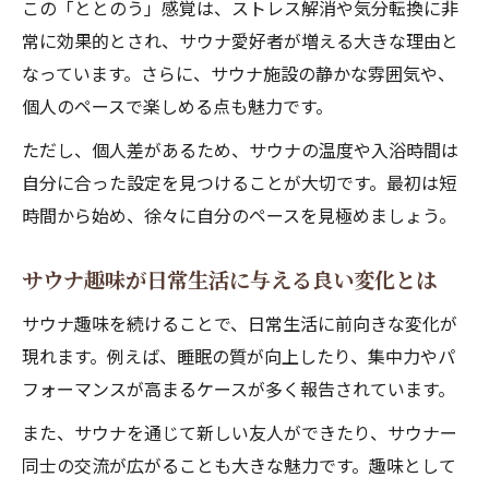
この「ととのう」感覚は、ストレス解消や気分転換に非
サウナ趣味を続ける工夫とバランスの秘訣
常に効果的とされ、サウナ愛好者が増える大きな理由と
サウナ趣味を継続するための工夫と方法
なっています。さらに、サウナ施設の静かな雰囲気や、
サウナに依存しすぎないバランスの保ち方
個人のペースで楽しめる点も魅力です。
趣味サウナ履歴書や公言するなと言われる
ただし、個人差があるため、サウナの温度や入浴時間は
理由
自分に合った設定を見つけることが大切です。最初は短
サウナ趣味の頻度調整と体調管理のポイン
時間から始め、徐々に自分のペースを見極めましょう。
ト
サウナ趣味なんJで語られるリアルな体験談
サウナ趣味が日常生活に与える良い変化とは
女性目線で語るサウナ趣味の楽しみ方
サウナ趣味を続けることで、日常生活に前向きな変化が
サウナ趣味女が感じる特有のメリットとは
現れます。例えば、睡眠の質が向上したり、集中力やパ
サウナ趣味男との違いと女性の楽しみ方
フォーマンスが高まるケースが多く報告されています。
女性向けサウナ趣味のおすすめポイント
また、サウナを通じて新しい友人ができたり、サウナー
サウナ趣味を女性が安心して楽しむ工夫
同士の交流が広がることも大きな魅力です。趣味として