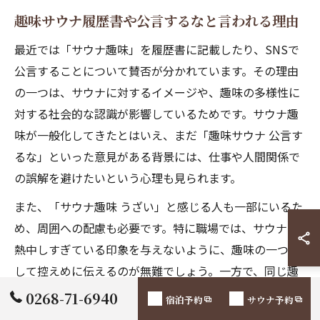
趣味サウナ履歴書や公言するなと言われる理由
最近では「サウナ趣味」を履歴書に記載したり、SNSで
公言することについて賛否が分かれています。その理由
の一つは、サウナに対するイメージや、趣味の多様性に
対する社会的な認識が影響しているためです。サウナ趣
味が一般化してきたとはいえ、まだ「趣味サウナ 公言す
るな」といった意見がある背景には、仕事や人間関係で
の誤解を避けたいという心理も見られます。
また、「サウナ趣味 うざい」と感じる人も一部にいるた
め、周囲への配慮も必要です。特に職場では、サウナに
熱中しすぎている印象を与えないように、趣味の一つと
して控えめに伝えるのが無難でしょう。一方で、同じ趣
味を持つ仲間同士ではサウナの話題で盛り上がることも
0268-71-6940
宿泊予約
サウナ予約
多く、交流のきっかけになる場合もあります。