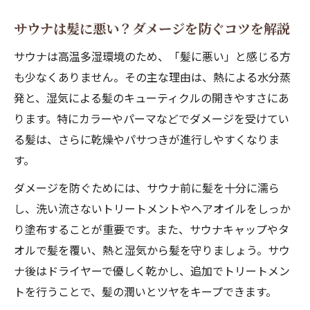
合わせ術
サウナは髪に悪い？ダメージを防ぐコツを解説
メンズにもおすすめなサウナヘアオイル活
サウナは高温多湿環境のため、「髪に悪い」と感じる方
用法
も少なくありません。その主な理由は、熱による水分蒸
髪の水分バランスを守るサウナオイルケア
発と、湿気による髪のキューティクルの開きやすさにあ
のポイント
ります。特にカラーやパーマなどでダメージを受けてい
サウナ時に最適なヘアオイルの選び方と特
る髪は、さらに乾燥やパサつきが進行しやすくなりま
徴
す。
パサつき対策なら洗い流さないケアが鍵
ダメージを防ぐためには、サウナ前に髪を十分に濡ら
サウナでパサつく髪に洗い流さないトリー
し、洗い流さないトリートメントやヘアオイルをしっか
トメントを
り塗布することが重要です。また、サウナキャップやタ
サウナトリートメントで潤いをキープする
オルで髪を覆い、熱と湿気から髪を守りましょう。サウ
秘訣
ナ後はドライヤーで優しく乾かし、追加でトリートメン
サウナで洗い流さないケアをする意味と効
トを行うことで、髪の潤いとツヤをキープできます。
果