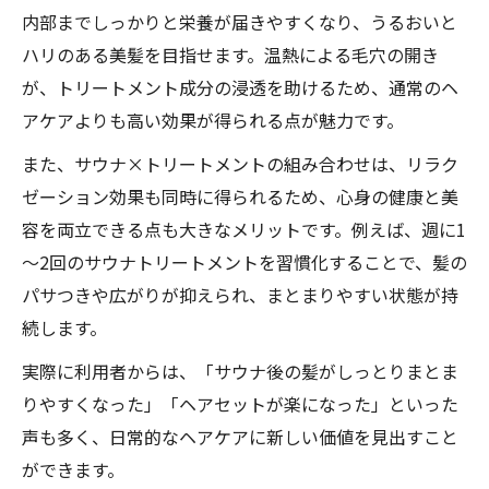
内部までしっかりと栄養が届きやすくなり、うるおいと
サウナ時のトリートメント効果が高まるコツ
ハリのある美髪を目指せます。温熱による毛穴の開き
サウナトリートメントの浸透力を高めるテ
が、トリートメント成分の浸透を助けるため、通常のヘ
クニック
アケアよりも高い効果が得られる点が魅力です。
サウナでトリートメントしたまま密閉する
メリット
また、サウナ×トリートメントの組み合わせは、リラク
ゼーション効果も同時に得られるため、心身の健康と美
サウナトリートメントとヘアオイルの相乗
容を両立できる点も大きなメリットです。例えば、週に1
効果
～2回のサウナトリートメントを習慣化することで、髪の
髪のパサつきを防ぐサウナ時のケアポイン
パサつきや広がりが抑えられ、まとまりやすい状態が持
ト
続します。
サウナで美髪を叶える正しいケアの流れ
実際に利用者からは、「サウナ後の髪がしっとりまとま
ヘアオイルを使ったサウナ美髪ケア体験
りやすくなった」「ヘアセットが楽になった」といった
サウナでのヘアオイル使用が与える美髪効
声も多く、日常的なヘアケアに新しい価値を見出すこと
果
ができます。
サウナトリートメントとヘアオイルの組み