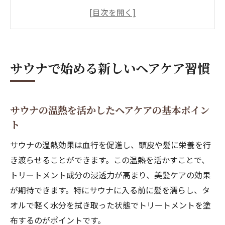
サウナトリートメントで美髪習慣を始める
メリット
サウナは髪に悪い？ダメージを防ぐコツを
解説
サウナで始める新しいヘアケア習慣
サウナ×トリートメントで理想の髪質を手
に入れる方法
サウナで髪が整う脳内麻薬効果とリラック
サウナの温熱を活かしたヘアケアの基本ポイン
ス体験
ト
トリートメント活用術で美髪を叶える方法
サウナの温熱効果は血行を促進し、頭皮や髪に栄養を行
サウナトリートメントの効果的な使い方と
き渡らせることができます。この温熱を活かすことで、
選び方
トリートメント成分の浸透力が高まり、美髪ケアの効果
サウナでトリートメントしたままのメリッ
が期待できます。特にサウナに入る前に髪を濡らし、タ
トを解説
オルで軽く水分を拭き取った状態でトリートメントを塗
髪が痛まないサウナトリートメント活用術
布するのがポイントです。