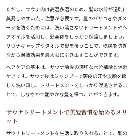
を紹介
ただし、サウナ内は高温多湿のため、髪の水分が過剰に
サウナで美髪を実現するおすすめトリート
蒸発しやすい点に注意が必要です。髪のパサつきやダメ
メントとは
ージを防ぐためには、洗い流さないトリートメントやヘ
メンズにも最適なサウナトリートメントの
アオイルを活用し、髪全体をしっかり保護しましょう。
選び方
サウナキャップやタオルで髪を覆うことで、乾燥を防ぎ
髪が傷まないサウナ時間のヒント
ながら温熱効果を最大限に引き出すことができます。
サウナで髪が痛まないための基本的な予防
ヘアケアの基本は、サウナ前後の適切な水分補給と保湿
策
ケアです。サウナ後はシャンプーで頭皮の汗や皮脂を優
サウナ時に髪を濡らさないケアの重要性
しく洗い流し、トリートメントをしっかり浸透させるこ
サウナトリートメントで保湿力を高めるポ
とで、しなやかで艶やかな髪を保つことができます。
イント
サウナトリートメントで美髪習慣を始めるメリ
サウナで使える洗い流さないトリートメン
ット
トの活用法
ヘアオイルをサウナで使う効果と注意点
サウナトリートメントを生活に取り入れることで、髪の