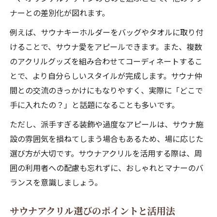
ナーとの差別化が図れます。
こだわりサウナアクリルでおしゃれ度アッ
プ
例えば、サウナキーホルダーをバッグやタオルに取り付
けることで、サウナ愛をアピールできます。また、複数
サウナストラップとの組み合わせ術紹介
のアクリルグッズを組み合わせてコーディネートするこ
サウナアクリルで洗練された持ち物を実現
とで、より自分らしいスタイルが完成します。サウナ仲
中級サウナーに人気のサウナアクリルとは
間との交流のきっかけにもなりやすく、実際に「どこで
サウナアクリルを使いたい方へマナー総まとめ
手に入れたの？」と話題になることも多いです。
サウナアクリル使用時の基本マナー解説
ただし、派手すぎる装飾や過度なアピールは、サウナ施
サウナ施設で守るべきアクリルグッズの扱
設の雰囲気を損ねてしまう場合もあるため、場に応じた
い
選び方が大切です。サウナアクリルを活用する際は、周
サウナアクリルと暗黙のルールの関係性
囲の利用者への配慮も忘れずに、おしゃれとマナーのバ
サウナアクリルでマナー美人を目指す方法
ランスを意識しましょう。
サウナアクリルをスマートに使う工夫と注
意
サウナアクリル選びのポイントと活用法