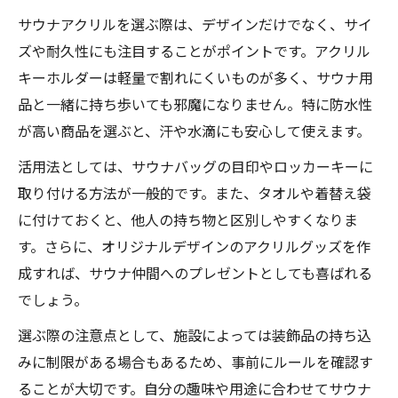
サウナストラップで演出する個性とセンス
サウナアクリルを選ぶ際は、デザインだけでなく、サイ
サウナストラップ選びのこだわりポイント
ズや耐久性にも注目することがポイントです。アクリル
サウナストラップ活用で個性を表現する方
キーホルダーは軽量で割れにくいものが多く、サウナ用
法
品と一緒に持ち歩いても邪魔になりません。特に防水性
サウナアクリルとストラップの上手な組み
が高い商品を選ぶと、汗や水滴にも安心して使えます。
合わせ
活用法としては、サウナバッグの目印やロッカーキーに
サウナストラップでセンスを引き立てるコ
取り付ける方法が一般的です。また、タオルや着替え袋
ツ
に付けておくと、他人の持ち物と区別しやすくなりま
サウナグッズとしてのストラップ実用例紹
す。さらに、オリジナルデザインのアクリルグッズを作
介
成すれば、サウナ仲間へのプレゼントとしても喜ばれる
でしょう。
失敗しないサウナホルダーの使い方と注意点
サウナホルダー選びで押さえたい基準
選ぶ際の注意点として、施設によっては装飾品の持ち込
サウナホルダーとアクリルの連携活用法
みに制限がある場合もあるため、事前にルールを確認す
ることが大切です。自分の趣味や用途に合わせてサウナ
落下防止に役立つサウナホルダーの工夫