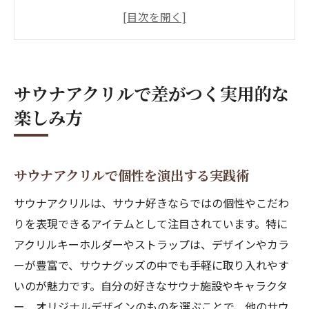
サウナグッズとしてのアクリル活用実例
サウナアクリルを使った便利な持ち物管理
サウナアクリル活用でマナーもスマートに
話題のサウナキーホルダー活用術を体験
サウナアクリルで差がつく実用的な
サウナキーホルダー100均で叶える工夫
楽しみ方
サウナキーホルダーガチャガチャの選び方
オリジナルサウナキーホルダー作成の楽し
み
サウナアクリルで個性を演出する実践術
サウナキーホルダー使い方のアイディア集
サウナアクリルは、サウナ好きならではの個性やこだわ
サウナファン必見のキーホルダー活用術
りを表現できるアイテムとして注目されています。特に
中級サウナーが選ぶおしゃれサウナグッズの極
アクリルキーホルダーやストラップは、デザインやカラ
意
ーが豊富で、サウナグッズの中でも手軽に取り入れやす
いのが魅力です。自分の好きなサウナ施設やキャラクタ
サウナグッズ選びで差をつけるアクリル活
ー、オリジナルデザインのものを選ぶことで、他のサウ
用