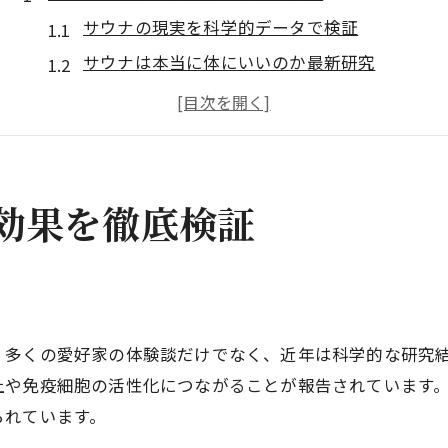
サウナの現実を科学的データで検証
サウナは本当に体にいいのか最新研究
サウナ利用で得られる具体的健康効果
サウナの現実と感じる“整う”の真意
サウナの体重減少は一時的？現実を解説
自宅サウナ導入前に知りたい現実
効果を徹底検証
自宅サウナ導入時の現実的な課題と対策
サウナのある家の間取りと生活の変化
家庭用サウナのデメリットを徹底解説
自宅サウナで後悔しないための知識
、多くの愛好家の体験談だけでなく、近年は科学的な研究
メンテナンスや維持費の現実的な注意点
上や免疫細胞の活性化につながることが報告されています
フィンランド流サウナの真実と体験談
られています。
フィンランド式サウナの現実と特徴解説