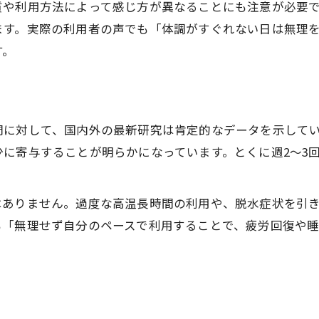
質や利用方法によって感じ方が異なることにも注意が必要
サウナ文化が日常に与える影響とは
ます。実際の利用者の声でも「体調がすぐれない日は無理
現地の体験談で知るサウナの魅力と現実
す。
サウナ現実と日本との違いを比較考察
サウナで得られるリラックス効果の真実
整う感覚の正体を科学から読み解く
問に対して、国内外の最新研究は肯定的なデータを示して
サウナで“整う”感覚の科学的メカニズム
に寄与することが明らかになっています。とくに週2～3
脳内麻薬やホルモン分泌とサウナ現実
サウナ体験談から読み解く『整う』の本質
はありません。過度な高温長時間の利用や、脱水症状を引
科学的根拠で見る整う感覚と健康効果
も「無理せず自分のペースで利用することで、疲労回復や
サウナの現実に基づくリラックスの理由
家庭用サウナの後悔とメリットの実態
家庭用サウナの現実的なメリットと効果