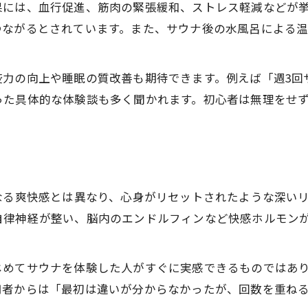
サウナ設置後の後悔しやすいポイント
果には、血行促進、筋肉の緊張緩和、ストレス軽減などが
つながるとされています。また、サウナ後の水風呂による
家庭用サウナ利用者のリアルな声と現実
デメリットを克服するサウナ活用術
サウナ購入を検討する際の注意点
疫力の向上や睡眠の質改善も期待できます。例えば「週3回
った具体的な体験談も多く聞かれます。初心者は無理をせ
現実的なサウナ習慣がもたらす変化
サウナ現実に基づく習慣の作り方と効果
サウナ習慣で実感できる心身の変化とは
継続的サウナ利用の現実的メリット
なる爽快感とは異なり、心身がリセットされたような深い
サウナ現実と生活リズムへの影響分析
自律神経が整い、脳内のエンドルフィンなど快感ホルモン
ストレス軽減に役立つサウナの現実
じめてサウナを体験した人がすぐに実感できるものではあ
用者からは「最初は違いが分からなかったが、回数を重ね