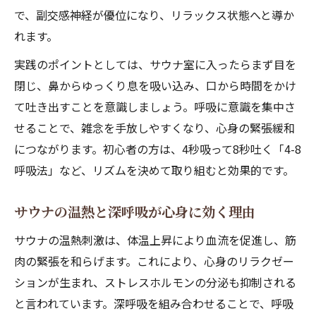
で、副交感神経が優位になり、リラックス状態へと導か
癒しを深めるサウナの時間配分の秘訣
れます。
サウナがストレス緩和に有効な理由
実践のポイントとしては、サウナ室に入ったらまず目を
サウナ癒し体験で心身リセットを実感
閉じ、鼻からゆっくり息を吸い込み、口から時間をかけ
自律神経の乱れに効くサウナの魅力
て吐き出すことを意識しましょう。呼吸に意識を集中さ
ストレス解消を叶えるサウナの最新効果解説
せることで、雑念を手放しやすくなり、心身の緊張緩和
サウナでストレス解消が進む理由
につながります。初心者の方は、4秒吸って8秒吐く「4-8
サウナ癒し効果の科学的根拠とは
呼吸法」など、リズムを決めて取り組むと効果的です。
サウナが心に与える最新の癒し作用
サウナの温熱と深呼吸が心身に効く理由
サウナの温熱が精神安定に役立つ仕組み
ストレスに強くなるサウナの継続効果
サウナの温熱刺激は、体温上昇により血流を促進し、筋
肉の緊張を和らげます。これにより、心身のリラクゼー
疲れた心を優しく癒すサウナ活用術
ションが生まれ、ストレスホルモンの分泌も抑制される
サウナで心の疲労を癒す実践方法
と言われています。深呼吸を組み合わせることで、呼吸
癒しを感じるサウナの活用ポイント