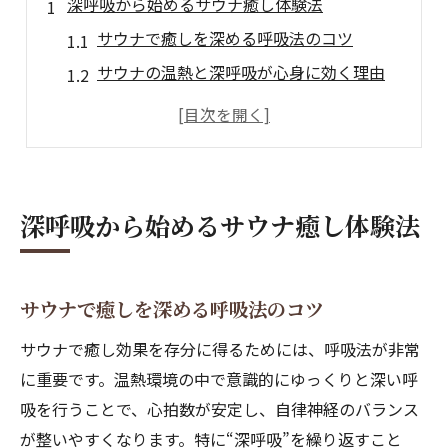
深呼吸から始めるサウナ癒し体験法
サウナで癒しを深める呼吸法のコツ
サウナの温熱と深呼吸が心身に効く理由
サウナ体験で感じる自律神経の安定感
サウナ癒し効果を高める呼吸のリズム
サウナでストレス軽減が叶う仕組み
メンタル回復に役立つサウナの秘訣を探る
深呼吸から始めるサウナ癒し体験法
サウナでメンタル回復を実感する秘訣
サウナ癒し効果とストレス対策の実際
サウナで癒しを深める呼吸法のコツ
精神安定を促すサウナの入り方とは
サウナで心の疲れを癒すための習慣
サウナで癒し効果を存分に得るためには、呼吸法が非常
サウナがうつ症状に与える癒しの作用
に重要です。温熱環境の中で意識的にゆっくりと深い呼
吸を行うことで、心拍数が安定し、自律神経のバランス
自律神経を整える癒しのサウナ時間とは
が整いやすくなります。特に“深呼吸”を繰り返すこと
サウナで自律神経を整える過ごし方