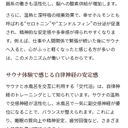
器系の働きも活性化し、脳への酸素供給が増加します。
サウナによるメンタルリフレッシュ体験
さらに、温熱と深呼吸の相乗効果で、幸せホルモンとも
精神的ストレスに効くサウナの取り入れ方
呼ばれる“セロトニン”や“エンドルフィン”の分泌が促進
サウナで心身を優しく整えるコツ
され、精神的な安定感や多幸感が得られやすくなりま
癒しと精神安定をもたらすサウナの魅力
す。例えば、仕事や人間関係で緊張が続いた後にサウナ
サウナが癒しと精神安定に効く理由
へ入ると、心がふっと軽くなったと感じる方が多いの
サウナ体験で得られる心の安らぎとは
は、このメカニズムが働いているからです。
サウナの癒し効果が注目される背景
サウナ体験で感じる自律神経の安定感
精神安定を促すサウナの温冷刺激法
サウナ癒し時間がメンタルに与える影響
サウナと水風呂を交互に利用する「交代浴」は、自律神
経のトレーニングとして知られています。サウナの温熱
で交感神経が活性化し、水風呂で一気に副交感神経が優
位になることで、バランスが整えられます。これによ
り、睡眠の質向上や精神安定、疲労回復など、さまざま