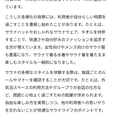
サウナスタイルで叶える心地よい過ごし方
ています。
サウナ初心者が知るべき実践ポイント
こうした多様化の背景には、利用者が自分らしい時間を
お気に入りサウナウェアの活用法
過ごすことを重視し始めたことがあります。たとえば、
外気浴やサウナ瞑想の魅力を体験
サウナハットやおしゃれなサウナウェア、タオルを持参
サウナの現代マナーをやさしく解説
することで、快適さや自分好みのファッションを追求す
サウナで守りたいマナーの基本
る方が増えています。女性向けやメンズ向けのサウナ服
現代サウナスタイルに合わせた行動とは
も豊富になり、サウナで着る水着やサウナ着を着たまま
グループ利用時の気配りポイント
楽しむスタイルも一般的になりました。
サウナ用語やマナーの最新トレンド
サウナの多様なスタイルを体験する際は、施設ごとのル
サウナで迷惑行為にならないコツ
ールやマナーを確認することが大切です。たとえば、外
グループ利用時に心掛けたいサウナマナー
気浴スペースの利用方法やグループでの会話の仕方な
ど、周囲と心地よく過ごすための配慮が求められます。
サウナグループ利用で大切な配慮
自由な楽しみ方を実現しつつ、他の利用者への思いやり
サウナ初心者が守るべきグループマナー
を忘れないことが快適なサウナライフのポイントです。
サウナで黙浴を意識した楽しみ方