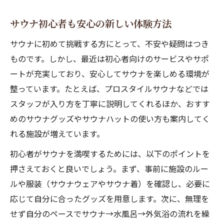
サウナマナーで周囲と心地よく共存
サウナ初心者も安心の新しい体験方法
サウナでありがちな迷惑行為を防ぐ
サウナに初めて挑戦する方にとって、不安や疑問はつき
ウェアや水着で楽しむ最新サウナスタイル
ものです。しかし、最近は初心者向けのサービスやサポ
サウナウェアや水着で個性を表現する方法
ートが充実しており、安心してサウナを楽しめる環境が
サウナ着おしゃれを楽しむための選び方
整っています。たとえば、プロスタイルサウナなどでは
サウナスタイルに合う服装のポイント
スタッフが入り方を丁寧に説明してくれるほか、おすす
サウナで着る水着の活用シーン紹介
めのサウナグッズやサウナハットの使い方も案内してく
れる施設が増えています。
サウナ服装女性・メンズ最新事情
初心者がサウナを満喫するためには、以下のポイントを
押さえておくと良いでしょう。まず、事前に施設のルー
ルや服装（サウナウェアやサウナ着）を確認し、必要に
応じて自分に合ったグッズを用意します。次に、無理を
せず自分のペースでサウナ→水風呂→外気浴の流れを繰