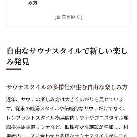
み方
サウナ初心者も安心の新しい体験方法
自分らしいサウナスタイルの見つけ方とは
サウナで心身をリフレッシュできる理由
サウナ文化の進化と新定番の楽しみ方
自由なサウナスタイルで新しい楽し
サウナ服装の選び方と快適な過ごし方
み発見
サウナ服装のポイントと快適な選び方
サウナで人気のウェアや水着の特徴
サウナ服装女性・メンズ別おすすめ法
サウナスタイルの多様化が生む自由な楽しみ方
おしゃれなサウナ着で楽しむコツ
近年、サウナの楽しみ方は大きく広がりを見せていま
サウナ服着たまま過ごす際の注意点
す。従来の銭湯スタイルや伝統的なサウナだけでなく、
自分らしいサウナ時間を作るコツとは
レンブラントスタイル横浜関内サウナやプロスタイル旅
館横浜馬車道サウナなど、個性豊かな施設が増加し、利
サウナで自分だけのリラックス時間を演出
用者のニーズに合わせた多様なサウナスタイルが生まれ