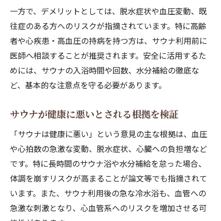
ト
一方で、デメリットとしては、脱水症状や血圧変動、既
往症のある方へのリスクが指摘されています。特に高齢
サウナ利用で期待できる健康効果を紹介
者や心疾患・高血圧の持病を持つ方は、サウナ利用前に
健康寿命延伸に役立つサウナの効能を解説
医師へ相談することが推奨されます。安全に活用するた
サウナで心身の健康を高める科学的理由
めには、サウナの入浴時間や回数、水分補給の徹底な
サウナの健康エビデンスと実践例を紹介
ど、基本的な注意点を守る必要があります。
サウナ健康エビデンスを徹底解説します
サウナの健康エビデンスを詳しく紹介
サウナが健康に悪いとされる根拠を検証
サウナが健康に良いとされる科学的根拠
「サウナは健康に悪い」という意見の主な根拠は、血圧
サウナと健康維持を支える研究事例を解説
や心拍数の急激な変動、脱水症状、心臓への負担増など
サウナが健康寿命に与える影響の最新報告
です。特に長時間のサウナ浴や水分補給を怠った場合、
サウナの健康エビデンスと論文を徹底分析
体調を崩すリスクが高まることが論文等でも指摘されて
います。また、サウナ利用後の急な冷水浴も、血管への
急激な刺激となり、心血管系へのリスクを増加させる可