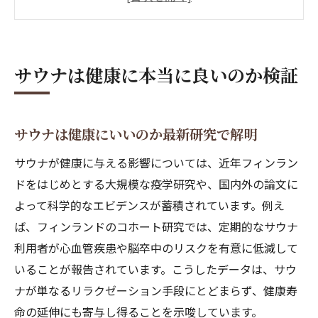
サウナが健康に悪いとされる根拠を検証
サウナと健康寿命延伸の科学的関係とは
サウナ利用で健康に悪い影響は起こるのか
サウナは健康に本当に良いのか検証
科学が示すサウナ活用と健康維持の秘訣
サウナの健康維持効果を科学的根拠で解説
サウナ活用で健康寿命を延ばす方法を紹介
サウナは健康にいいのか最新研究で解明
サウナの健康エビデンスと日常活用術
サウナが健康に与える影響については、近年フィンラン
サウナ習慣で心血管疾患を防ぐ科学的知見
ドをはじめとする大規模な疫学研究や、国内外の論文に
サウナと健康維持のベストプラクティスと
よって科学的なエビデンスが蓄積されています。例え
は
ば、フィンランドのコホート研究では、定期的なサウナ
利用者が心血管疾患や脳卒中のリスクを有意に低減して
健康志向なら知っておきたいサウナの真実
いることが報告されています。こうしたデータは、サウ
健康志向の方へサウナの本当の効能を解説
ナが単なるリラクゼーション手段にとどまらず、健康寿
サウナが健康に悪いと言われる理由を検証
命の延伸にも寄与し得ることを示唆しています。