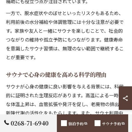
補助にも役立つ点が注目されています。
一方で、脱水症状やのぼせといったリスクもあるため、
利用前後の水分補給や体調管理には十分な注意が必要で
す。家族や友人と一緒にサウナを楽しむことで、社会的
つながりの維持や孤立予防にもつながります。健康寿命
を意識したサウナ習慣は、無理のない範囲で継続するこ
とが重要です。
サウナで心身の健康を高める科学的理由
サウナが心身の健康に良い影響を与える背景には、科学
的に証明された生理反応があります。高温による一時的
な体温上昇は、血管拡張や発汗を促し、老廃物の排出や
新陳代謝の活性化をもたらします。また、サウナ利用中
はストレスホルモンであるコルチゾールが低下し、リラ
0268-71-6940
宿泊予約
サウナ予約
ックス効果を実感しやすくなります。