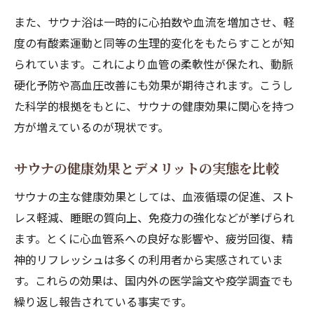
サウナの効果とリスクを科学的に正しく知
また、サウナ浴は一時的に心拍数や血流を増加させ、軽
る
度の有酸素運動と同等の生理的変化をもたらすことが知
健康的なサウナ活用法と注意点を徹底紹介
られています。これにより血管の柔軟性が保たれ、動脈
サウナで健康促進に役立つポイントを解説
硬化予防や高血圧改善にも効果が期待されます。こうし
デメリットもある？サウナの健康リスク考察
た科学的根拠をもとに、サウナの健康効果に関心を持つ
サウナの健康リスクと安全利用法を解説
方が増えているのが現状です。
サウナで健康に悪い影響を受けるケースと
は
サウナの健康効果とデメリットの実態を比較
サウナのデメリットとリスク回避法の実践
サウナの主な健康効果としては、血液循環の促進、スト
サウナはやめた方がいい人の特徴と注意点
レス軽減、睡眠の質向上、免疫力の強化などが挙げられ
サウナの利用で健康が損なわれる要因を検
ます。とくに心血管系への良好な影響や、疲労回復、精
証
神的リフレッシュは多くの利用者から実感されていま
す。これらの効果は、国内外の医学論文や疫学調査でも
リラックス以上に期待できるサウナの効能とは
繰り返し報告されている事実です。
サウナのリラックス効果と健康面のメリッ