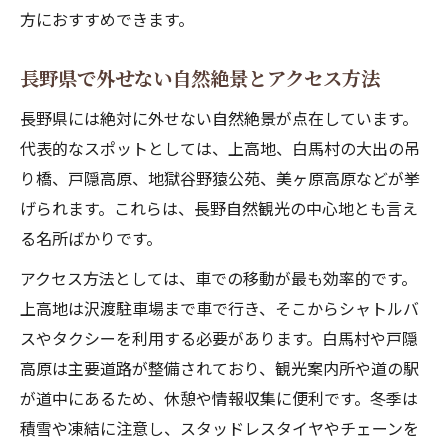
方におすすめできます。
長野県の自然穴場で新たな絶景を発見する
長野自然観光で心に残る絶景探訪体験
長野県で外せない自然絶景とアクセス方法
長野自然スポットが絶景探訪に選ばれる理
長野県には絶対に外せない自然絶景が点在しています。
由
代表的なスポットとしては、上高地、白馬村の大出の吊
り橋、戸隠高原、地獄谷野猿公苑、美ヶ原高原などが挙
げられます。これらは、長野自然観光の中心地とも言え
る名所ばかりです。
アクセス方法としては、車での移動が最も効率的です。
上高地は沢渡駐車場まで車で行き、そこからシャトルバ
スやタクシーを利用する必要があります。白馬村や戸隠
高原は主要道路が整備されており、観光案内所や道の駅
が道中にあるため、休憩や情報収集に便利です。冬季は
積雪や凍結に注意し、スタッドレスタイヤやチェーンを