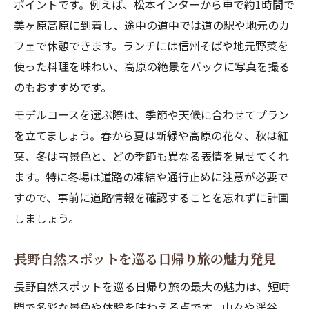
ポイントです。例えば、松本インターから車で約1時間で
長野自然デートで冬に訪れたい絶景スポッ
美ヶ原高原に到着し、途中の道中では道の駅や地元のカ
ト
フェで休憩できます。ランチには信州そばや地元野菜を
長野県の自然観光冬デートおすすめ体験談
使った料理を味わい、高原の絶景をバックに写真を撮る
のもおすすめです。
長野自然冬の絶景で心温まるデートプラン
長野自然スポット巡りで冬の魅力を満喫
モデルコースを選ぶ際は、季節や天候に合わせてプラン
冬の長野自然絶景デートで癒し時間を過ご
を立てましょう。春から夏は新緑や高原の花々、秋は紅
す
葉、冬は雪景色と、どの季節も異なる表情を見せてくれ
ます。特に冬場は道路の凍結や通行止めに注意が必要で
穴場スポットも巡れる長野絶景ドライブ
すので、事前に道路情報を確認することを忘れずに計画
長野自然穴場を巡る絶景ドライブコース紹
しましょう。
介
長野県の自然スポットを楽しむ穴場ドライ
長野自然スポットを巡る日帰り旅の魅力発見
ブ術
長野自然スポットを巡る日帰り旅の最大の魅力は、短時
日帰りで行ける長野自然絶景ドライブ体験
間で多彩な景色や体験を味わえる点です。山々や渓谷、