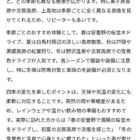
と、どの季節も異なる絶景が広がります。特に美ヶ原高
原や志賀高原、上高地は季節ごとに全く異なる表情を見
せてくれるため、リピーターも多いです。
季節ごとのおすすめ体験として、春は安曇野の桜並木ド
ライブ、夏は白馬村周辺の涼しい高原散策、秋は戸隠や
黒姫高原の紅葉狩り、冬は野沢温泉や志賀高原での雪景
色ドライブが人気です。各シーズンで服装や装備に注意
し、特に冬場は防寒対策と車両の冬装備が必須となりま
す。
四季の変化を楽しむポイントは、天候や気温の変化にも
柔軟に対応することです。突然の雨や寒暖差があるた
め、レインウェアや温かい飲み物の準備もおすすめで
す。実際に訪れた方からは「春の安曇野で満開の桜並木
をドライブし、初夏の志賀高原で涼風を感じた」「冬の
雪景色と温泉で心身ともに癒された」といった声が寄せ