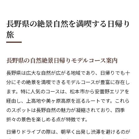
長野自然穴場も楽しめるおすすめ日帰り旅
SNS映え必至の長野自然絶景巡り体験談
長野県の絶景自然を満喫する日帰り
日帰りで楽しむ長野県の自然の魅力
旅
長野県で日帰り自然観光を満喫するコツ紹
介
長野自然スポットで感じる四季の変化を体
長野県の自然絶景日帰りモデルコース案内
験
長野県は広大な自然が広がる地域であり、日帰りでも十
長野県の自然穴場で癒やされる日帰り旅行
分にその絶景を満喫できるモデルコースが豊富に存在し
術
ます。特に人気のコースは、松本市から安曇野エリアを
長野自然日帰り旅で知る絶景ポイントまと
経由し、上高地や美ヶ原高原を巡るルートです。これら
め
のスポットは長野自然の魅力が凝縮されており、四季
長野自然絶景の新発見とデートにも最適な
折々の景色を楽しめる点が特徴です。
理由
日帰りドライブの際は、朝早く出発し渋滞を避けるのが
冬の長野自然デートで心癒される瞬間