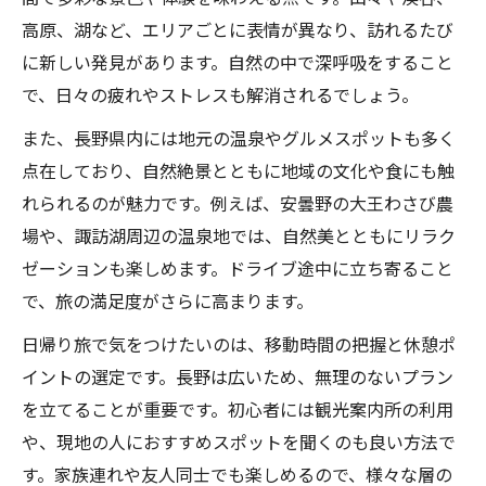
記
高原、湖など、エリアごとに表情が異なり、訪れるたび
長野自然観光と絶景穴場のドライブプラン
に新しい発見があります。自然の中で深呼吸をすること
長野県で絶景を堪能する穴場ドライブの魅
で、日々の疲れやストレスも解消されるでしょう。
力
また、長野県内には地元の温泉やグルメスポットも多く
美しい景色と過ごす長野県の冬観光体験
点在しており、自然絶景とともに地域の文化や食にも触
長野県の自然絶景冬観光スポット徹底ガイ
れられるのが魅力です。例えば、安曇野の大王わさび農
ド
場や、諏訪湖周辺の温泉地では、自然美とともにリラク
長野自然観光冬の魅力を体験する方法
ゼーションも楽しめます。ドライブ途中に立ち寄ること
長野自然スポットで冬の絶景を楽しむ旅
で、旅の満足度がさらに高まります。
長野県の自然で感じる冬景色と観光のコツ
日帰り旅で気をつけたいのは、移動時間の把握と休憩ポ
自然豊かな長野県で冬観光を満喫する秘訣
イントの選定です。長野は広いため、無理のないプラン
絶景探訪なら長野自然スポットがおすすめ
を立てることが重要です。初心者には観光案内所の利用
長野県で訪れるべき自然絶景スポット特集
や、現地の人におすすめスポットを聞くのも良い方法で
長野自然スポット巡りで絶景探訪を満喫
す。家族連れや友人同士でも楽しめるので、様々な層の