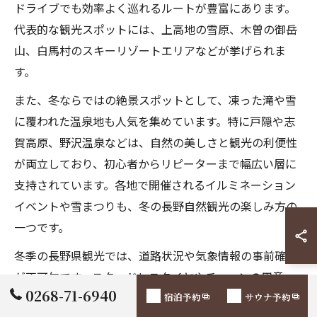
ドライブでも効率よく巡れるルートが豊富にあります。
代表的な観光スポットには、上高地の雪原、木曽の御岳
山、白馬村のスキーリゾートエリアなどが挙げられま
す。
また、冬ならではの絶景スポットとして、凍った滝や雪
に覆われた温泉地も人気を集めています。特に戸隠や志
賀高原、野沢温泉などは、自然の美しさと観光の利便性
が両立しており、初心者からリピーターまで幅広い層に
支持されています。各地で開催されるイルミネーション
イベントや雪まつりも、冬の長野自然観光の楽しみ方の
一つです。
冬季の長野県観光では、道路状況や気象情報の事前確認
が不可欠です。スタッドレスタイヤやチェーンの用意、
0268-71-6940
防寒対策も忘れずに行いましょう。自然絶景を安全に満
宿泊予約
サウナ予約