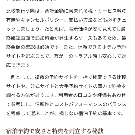
国内ホテル予約で信頼度を重視する理由
比較を行う際は、合計金額に含まれる税・サービス料の
安くて安心な宿泊先の見極めポイント
有無やキャンセルポリシー、支払い方法なども必ずチェ
宿泊予約で安さと安心を両立する方法
ックしましょう。たとえば、表示価格が安く見えても最
宿泊予約サイト比較で見落としがちな点
終確認画面で追加料金が発生するケースもあるため、最
宿泊予約アプリで安くて信頼の宿を探す
終金額の確認は必須です。また、信頼できるホテル予約
サイトを選ぶことで、万が一のトラブル時も安心して対
国内ホテル予約安いだけで選ばない理由
応できます。
宿泊予約で安心できる条件の見極め方
一例として、複数の予約サイトを一括で検索できる比較
宿泊予約アプリ活用でお得な旅を実現
サイトや、公式サイトと大手予約サイトの双方で料金を
宿泊予約アプリで最安値を狙うテクニック
調べる方法があります。利用者の口コミや評価もあわせ
宿泊予約サイトとアプリの違いを徹底比較
て参考にし、信頼性とコストパフォーマンスのバランス
国内ホテル予約アプリおすすめ活用法
を考慮して選ぶことが、損しない宿泊予約の基本です。
宿泊予約アプリで安さと特典を活かす方法
宿泊予約アプリ比較で損しない選び方
宿泊予約で安さと特典を両立する秘訣