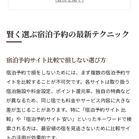
宿泊予約アプリの賢い使い分けポイント
国内ホテル宿泊予約で得するチェック項目
宿泊予約サイトを比較して最安値へ
賢く選ぶ宿泊予約の最新テクニック
宿泊予約サイト比較で最安値を見抜くコツ
宿泊予約サイト安い順の賢い活用法
宿泊予約サイト比較で損しない選び方
信頼できるホテル予約サイトの見極め方
国内ホテル予約安いサイトを選ぶ注意点
宿泊予約で損をしないためには、まず複数の宿泊予約サ
宿泊予約サイトの違いと選び方のポイント
イトを比較することが不可欠です。各サイトは取り扱う
宿泊施設や料金設定、ポイント還元率、独自の特典など
信頼重視で選ぶ宿泊予約の極意
が異なるため、同じ宿でも料金やサービス内容に大きな
信頼できるホテル予約サイト選定基準
差が生じることがあります。特に「宿泊予約サイト 比
宿泊予約サイトの口コミと安全性チェック
較」や「宿泊予約サイト 安い」といったキーワードで検
宿泊予約時に押さえる信頼性のポイント
索される方は、最安値の宿を見逃さないために比較サイ
宿泊予約サイト比較で安心感を得るコツ
トの活用が効果的です。