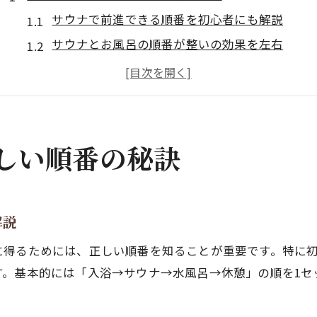
サウナで前進できる順番を初心者にも解説
サウナとお風呂の順番が整いの効果を左右
サウナの入り方と入浴順番の基本ポイント
サウナ入る前に意識したい体調管理と準備
サウナの正しい入り方で本来の効果を実感
入浴とサウナの順番で最大効果を得る方法
しい順番の秘訣
入浴前後でサウナの効果がどう変わるか
お風呂とサウナの正しい順番で整う秘訣
サウナ入浴順番を押さえて効率的な整い体験
解説
サウナに入る前にお風呂で準備するメリット
に得るためには、正しい順番を知ることが重要です。特に
サウナとお風呂のタイミングで導く効果の違い
。基本的には「入浴→サウナ→水風呂→休憩」の順を1セ
初心者が押さえるべきサウナの入り方と流れ
サウナ初心者向け入り方の基本ステップ