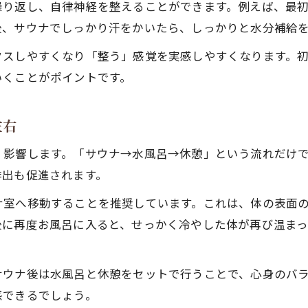
繰り返し、自律神経を整えることができます。例えば、最
サウナの正しい入り方と体調チェック法
後、サウナでしっかり汗をかいたら、しっかりと水分補給
サウナ入る前後の流れで失敗しないコツ
スしやすくなり「整う」感覚を実感しやすくなります。初
サウナ何分何セットが効果的か専門家解説
いくことがポイントです。
サウナ入り方上級者が実践する流れの違い
運動後に向くサウナ活用術と整い方
左右
運動後のサウナで回復力を高めるポイント
く影響します。「サウナ→水風呂→休憩」という流れだけ
サウナと運動の順番で効果が変わる理由
排出も促進されます。
サウナは運動の前後どちらがおすすめか
ナ室へ移動することを推奨しています。これは、体の表面
サウナと筋トレを両立させる入り方のコツ
後に再度お風呂に入ると、せっかく冷やした体が再び温ま
運動後サウナ入浴で整いを感じるタイミング
体に水をかける理由とサウナの安全対策
サウナ後は水風呂と休憩をセットで行うことで、心身のバ
サウナ前に体へ水をかけるべき理由と効果
感できるでしょう。