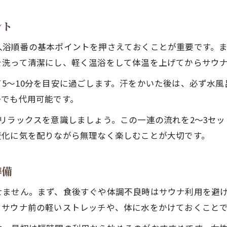
サウナでの安全な入り方と体調管理のコツ
サウナ初心者も守りたい安全対策の基本
ント
サウナ前後の水分補給と体温調整の大切さ
入浴順番の基本ポイントを押さえておくことが重要です。
サウナで失敗しないための注意点まとめ
を洗って清潔にし、軽く温浴をして体温を上げてからサウ
恥をかかないサウナ用語とマナー完全ガイド
5～10分を目安に過ごします。汗をかいた後は、必ず水
サウナ用語の基礎知識と初心者の注意点
ーでも代用可能です。
サウナマナーを押さえて快適に前進する方法
リラックスを意識しましょう。この一連の流れを2～3セ
サウナマフィアとは何か知っておきたい理由
変化に気を配りながら無理なく楽しむことが大切です。
サウナ女性の入り方とタオルの使い方解説
サウナ用語を覚えて恥をかかない振る舞い方
準備
せません。まず、食後すぐや体調不良時はサウナ利用を避
、サウナ前の軽いストレッチや、体に水をかけておくこと