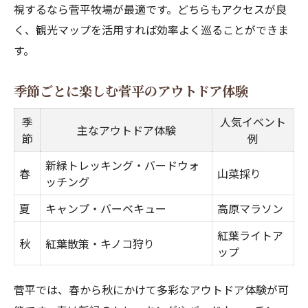
ファミリー向け菅平観光マップの選び方
視するなら菅平牧場が最適です。どちらもアクセスが良
菅平のアウトドアで心癒す休日提案
く、観光マップを活用すれば効率よく巡ることができま
菅平アウトドア休日プラン比較表
す。
癒しを求めるなら菅平の自然体験
季節ごとに楽しむ菅平のアウトドア体験
菅平アウトドアで叶う心身リフレッシュ法
仲間と満喫する菅平休日の過ごし方
季
人気イベント
主なアウトドア体験
節
例
菅平アウトドアで人気のリラックス術
新緑トレッキング・バードウォ
春
山菜採り
ッチング
夏
キャンプ・バーベキュー
高原マラソン
紅葉ライトア
秋
紅葉散策・キノコ狩り
ップ
菅平では、春から秋にかけて多彩なアウトドア体験が可