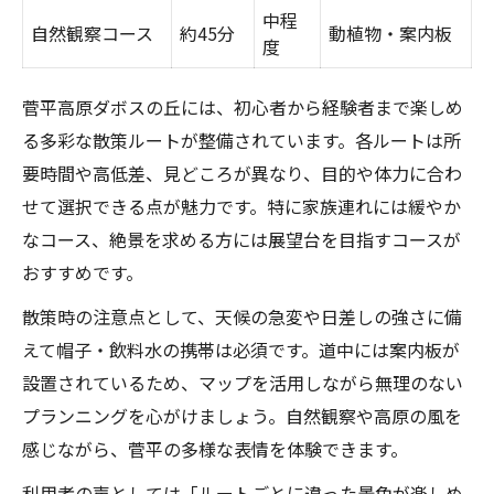
中程
自然観察コース
約45分
動植物・案内板
度
菅平高原ダボスの丘には、初心者から経験者まで楽しめ
る多彩な散策ルートが整備されています。各ルートは所
要時間や高低差、見どころが異なり、目的や体力に合わ
せて選択できる点が魅力です。特に家族連れには緩やか
なコース、絶景を求める方には展望台を目指すコースが
おすすめです。
散策時の注意点として、天候の急変や日差しの強さに備
えて帽子・飲料水の携帯は必須です。道中には案内板が
設置されているため、マップを活用しながら無理のない
プランニングを心がけましょう。自然観察や高原の風を
感じながら、菅平の多様な表情を体験できます。
利用者の声としては「ルートごとに違った景色が楽しめ