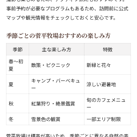
事前予約が必要なプログラムもあるため、訪問前に公式
マップや観光情報をチェックしておくと安心です。
季節ごとの菅平牧場おすすめの楽しみ方
季節
主な楽しみ方
特徴
春〜初
散策・ピクニック
新緑と花々
夏
キャンプ・バーベキュ
夏
涼しい避暑地
ー
旬のカフェメニュ
秋
紅葉狩り・絶景鑑賞
ー
冬
雪景色の観賞
一部エリア制限
菅平牧場は標高が高いため、季節ごとに異なる自然の表