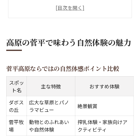
絶景を求め菅平で過ごす贅沢な時間
ファミリーや仲間と菅平で自然満喫
菅平高原の気候を活かした過ごし方
絶景を巡る菅平アウトドア満喫術
高原の菅平で味わう自然体験の魅力
菅平高原絶景スポット比較マップ
アウトドアで巡る菅平の絶景体験術
菅平高原ならではの自然体感ポイント比較
菅平で写真映えする自然スポット特集
菅平高原観光の魅力と楽しみ方まとめ
スポッ
主な特徴
おすすめ体験
ト名
絶景を目指す菅平アウトドアの歩き方
ダボスの丘へ向かう自然散策モデル
ダボス
広大な草原とパノ
絶景観賞
の丘
ラマビュー
ダボスの丘散策ルート比較表
菅平牧
動物とのふれあい
菅平高原ダボスの丘での過ごし方
搾乳体験・家族向けア
場
や自然体験
クティビティ
自然回帰線を歩く菅平の魅力体験