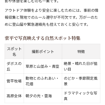
影や休憩を楽しむのも一案です。
アウトドア体験をより安全に楽しむためには、事前の情
報収集と現地でのルール遵守が不可欠です。万が一のた
めに登山届や緊急連絡先も控えておくと安心です。
菅平で写真映えする自然スポット特集
スポット
撮影ポイント
特徴
名
ダボスの
絶景・晴れた日が狙
草原と山並み・青空
丘
い目
動物とのふれあい・
のどか・季節限定風
菅平牧場
花畑
景
ドラマティックな写
高原全体
朝夕の光・雲海
真