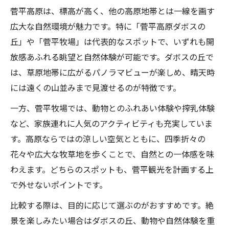
ダボスの丘で出会う菅平の絶景
菅平高原は、標高が高く、他の高原地帯とは一線を画す
菅平観光の拠点におすすめの散策術
広大な自然環境が魅力です。特に「菅平高原ダボスの
菅平牧場で過ごす爽快アクティビティ
丘」や「菅平牧場」は代表的なスポットで、いずれも開
放感あふれる眺望と自然体験が可能です。ダボスの丘で
菅平牧場体験アクティビティ早見表
は、草原地帯に広がるパノラマビューが楽しめ、晴天時
季節ごとの菅平牧場おすすめの楽しみ方
には遠くの山並みまで見渡せるのが特徴です。
菅平牧場で味わう自然とふれあい
一方、菅平牧場では、動物とのふれあい体験や搾乳体験
アウトドア好きに人気の牧場体験
など、家族連れに人気のアクティビティも充実していま
菅平牧場で心癒す休日の過ごし方
す。高原ならではの涼しい空気とともに、四季折々の
観光マップ活用で迷わない菅平レジャー
花々や広大な牧草地を歩くことで、自然との一体感を味
菅平高原観光マップ活用のコツ一覧
わえます。どちらのスポットも、菅平観光を計画する上
マップで巡る菅平レジャースポット案内
で外せないポイントです。
菅平のアウトドア計画に役立つ地図情報
比較する際は、目的に応じて選ぶのがおすすめです。絶
迷わず楽しむ菅平観光のポイント
景を楽しみたい場合はダボスの丘、動物や自然体験を重