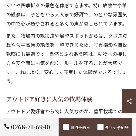
あいや四季折々の景色を体感できます。特に放牧牛や羊
の観察は、子どもから大人まで好評で、のどかな雰囲気
の中で心が癒やされると多くの声が寄せられています。
また、牧場内の散策路や展望スポットからは、ダボスの
丘や菅平高原の絶景を一望できるため、写真撮影や自然
観察にも最適です。自然とふれあう際は、動物への接し
方や安全面にも気を配り、ルールを守ることが大切で
す。これにより、安心して充実した体験ができるでしょ
う。
アウトドア好きに人気の牧場体験
アウトドア愛好者から特に人気なのが、菅平牧場での本
格的なアウトドア体験です。トレッキングやサイクリン
0268-71-6940
宿泊予約
サウナ予約
グ、バーベキューなど、高原ならではの開放感を味わえ