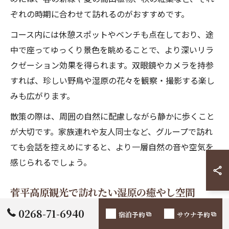
ぞれの時期に合わせて訪れるのがおすすめです。
コース内には休憩スポットやベンチも点在しており、途
中で座ってゆっくり景色を眺めることで、より深いリラ
クゼーション効果を得られます。双眼鏡やカメラを持参
すれば、珍しい野鳥や湿原の花々を観察・撮影する楽し
みも広がります。
散策の際は、周囲の自然に配慮しながら静かに歩くこと
が大切です。家族連れや友人同士など、グループで訪れ
ても会話を控えめにすると、より一層自然の音や空気を
感じられるでしょう。
菅平高原観光で訪れたい湿原の癒やし空間
0268-71-6940
菅平高原観光の際にぜひ訪れたいのが、湿原エリアの癒
宿泊予約
サウナ予約
やし空間です。広大な湿原には木道が整備されており、