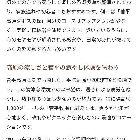
初めての方でも安心して楽しめる遊歩道が整備されてお
験
り、家族連れや初心者にもおすすめです。例えば「菅平
森林浴を楽しむ菅平高原の四季の表情とは
高原ダボスの丘」周辺のコースはアップダウンが少な
菅平の四季折々で楽しむ森林浴の魅力を解
く、気軽に森林浴を体験できます。歩いているうちに、
説
心のモヤモヤが解消される感覚や、日常の疲れが抜けて
春夏秋冬の菅平高原で体験できる自然散策
いくのを実感する人も多いです。
菅平高原観光で出会う季節の変化と森林浴
高原の涼しさと菅平の癒やし体験を味わう
冬の菅平高原観光も森林浴で癒やしを実感
菅平ダボスの丘で感じる季節ごとの自然美
菅平高原は夏でも涼しく、平均気温が20度前後と快適で
す。この清涼な環境での森林浴は、暑さによる疲労を癒
心が安らぐ菅平で過ごす自然散策の贅沢
やし、熱中症の心配も少ないのが魅力です。特に標高約
菅平で心安らぐ森林浴と散策の楽しみ方
1,300メートルの「菅平牧場」周辺では、爽やかな風が
菅平観光で味わう癒やしの自然コース体験
心地よく、散策やピクニックを楽しむのに最適なロケー
湿原や牧場を巡る菅平高原の散策ルート紹
ションです。
介
涼しい高原で過ごすことで、体温調節がしやすくなり、