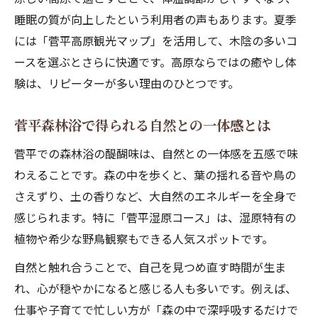
菅平の自然が綺麗な場所で贅沢なひととき
睡眠の質が向上したという利用者の声もあります。夏季
を
には「菅平高原観光マップ」を活用して、木陰の多いコ
家族や友人と楽しむ菅平の森林浴おすすめ
ースを選ぶとさらに快適です。高原ならではの癒やし体
菅平高原観光で味わう湿原コースの魅力
験は、リピーターが多い理由のひとつです。
菅平の湿原コースで森林浴を満喫する秘訣
自然が豊かな菅平湿原コースの楽しみ方
菅平森林浴で得られる自然との一体感とは
菅平高原観光で訪れたい湿原の癒やし空間
菅平での森林浴の醍醐味は、自然との一体感を五感で味
菅平湿原コースを巡るおすすめ散策ポイン
わえることです。森の中を歩くと、葉の揺れる音や鳥の
ト
さえずり、土の香りなど、大自然のエネルギーを全身で
菅平で感じる湿原の美しさと森林浴の相乗
感じられます。特に「菅平湿原コース」は、湿原特有の
効果
植物や希少な野鳥観察もできる人気スポットです。
写真映えも叶う菅平で森林浴時間を楽しむ
自然と触れ合うことで、自己を見つめ直す時間が生ま
菅平で森林浴しながら写真映えスポット巡
れ、心が穏やかになると感じる人も多いです。例えば、
り
仕事や子育てで忙しい方が「森の中で深呼吸するだけで