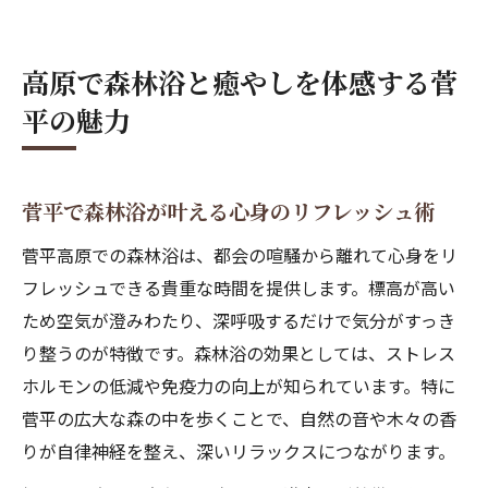
菅平高原観光で巡る癒やしのおすすめ散策
路
高原で森林浴と癒やしを体感する菅
森林浴を楽しむなら菅平が人気な理由を探
平の魅力
る
夏の涼しさ満喫なら菅平で森林浴が最適
菅平高原の夏は森林浴で涼しさを体感でき
菅平で森林浴が叶える心身のリフレッシュ術
る
菅平高原での森林浴は、都会の喧騒から離れて心身をリ
菅平で涼しい風と緑に包まれる夏の贅沢時
フレッシュできる貴重な時間を提供します。標高が高い
間
ため空気が澄みわたり、深呼吸するだけで気分がすっき
避暑に最適な菅平の森林浴コースの魅力紹
り整うのが特徴です。森林浴の効果としては、ストレス
介
ホルモンの低減や免疫力の向上が知られています。特に
菅平高原観光マップで探す夏のおすすめス
菅平の広大な森の中を歩くことで、自然の音や木々の香
ポット
りが自律神経を整え、深いリラックスにつながります。
菅平牧場や湿原で楽しむ爽やかな森林浴体