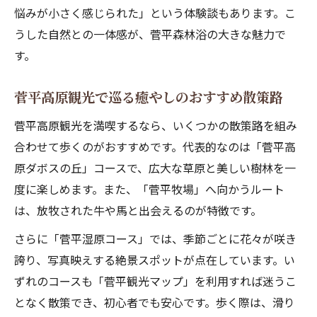
悩みが小さく感じられた」という体験談もあります。こ
絶景の菅平高原で森林浴と撮影を満喫する
うした自然との一体感が、菅平森林浴の大きな魅力で
方法
す。
菅平観光でカメラに収めたい自然の絶景特
集
菅平高原観光で巡る癒やしのおすすめ散策路
菅平高原の森林浴が写真好きにも支持され
る理由
菅平高原観光を満喫するなら、いくつかの散策路を組み
合わせて歩くのがおすすめです。代表的なのは「菅平高
菅平で癒やしと映えを両立する森林浴体験
原ダボスの丘」コースで、広大な草原と美しい樹林を一
度に楽しめます。また、「菅平牧場」へ向かうルート
は、放牧された牛や馬と出会えるのが特徴です。
さらに「菅平湿原コース」では、季節ごとに花々が咲き
誇り、写真映えする絶景スポットが点在しています。い
ずれのコースも「菅平観光マップ」を利用すれば迷うこ
となく散策でき、初心者でも安心です。歩く際は、滑り