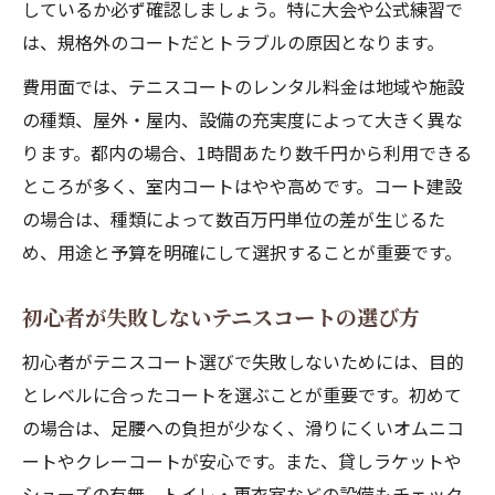
しているか必ず確認しましょう。特に大会や公式練習で
レンタル時にあると便利なテニスグッズと
は、規格外のコートだとトラブルの原因となります。
は
費用面では、テニスコートのレンタル料金は地域や施設
初めてでも迷わないテニスコートの使い方
の種類、屋外・屋内、設備の充実度によって大きく異な
テニス初心者が知るべき安全なプレー方法
ります。都内の場合、1時間あたり数千円から利用できる
ところが多く、室内コートはやや高めです。コート建設
の場合は、種類によって数百万円単位の差が生じるた
め、用途と予算を明確にして選択することが重要です。
初心者が失敗しないテニスコートの選び方
初心者がテニスコート選びで失敗しないためには、目的
とレベルに合ったコートを選ぶことが重要です。初めて
の場合は、足腰への負担が少なく、滑りにくいオムニコ
ートやクレーコートが安心です。また、貸しラケットや
シューズの有無、トイレ・更衣室などの設備もチェック