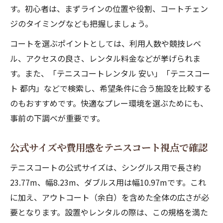
テニスコート利用時に守るべき基本ルール
す。初心者は、まずラインの位置や役割、コートチェン
集
ジのタイミングなども把握しましょう。
レンタル料金や予約のコツを知って活用
コートを選ぶポイントとしては、利用人数や競技レベ
テニスコートレンタル料金の比較と選び方
ル、アクセスの良さ、レンタル料金などが挙げられま
テニスコートの賢い予約方法と注意点
す。また、「テニスコートレンタル 安い」「テニスコー
室内外テニスコートのレンタル活用術
ト 都内」などで検索し、希望条件に合う施設を比較する
のもおすすめです。快適なプレー環境を選ぶためにも、
安いテニスコートを探してコストを抑える
事前の下調べが重要です。
方法
初心者向けテニスコートレンタルのポイン
公式サイズや費用感をテニスコート視点で確認
ト
テニスコートの公式サイズは、シングルス用で長さ約
初心者にも安心なテニスコート活用法
23.77m、幅8.23m、ダブルス用は幅10.97mです。これ
初心者が安心して使えるテニスコートの特
に加え、アウトコート（余白）を含めた全体の広さが必
徴
要となります。設置やレンタルの際は、この規格を満た
テニスコート利用マナーと基本的な注意点