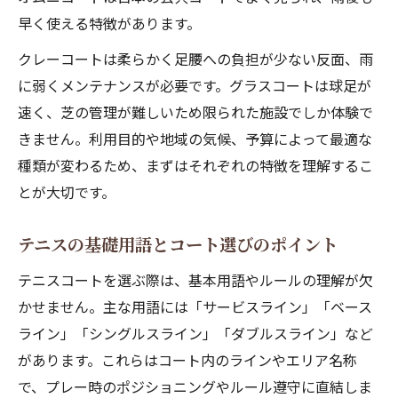
早く使える特徴があります。
ハードとオムニテニスコートの特徴を比較
テニスで感じるハード・オムニ各コートの
クレーコートは柔らかく足腰への負担が少ない反面、雨
違い
に弱くメンテナンスが必要です。グラスコートは球足が
速く、芝の管理が難しいため限られた施設でしか体験で
テニスの疲労感に影響するコート種類とは
きません。利用目的や地域の気候、予算によって最適な
バウンドや滑りやすさの差をテニスで実感
種類が変わるため、まずはそれぞれの特徴を理解するこ
テニス初心者が選ぶべきコートの選択基準
とが大切です。
テニスコートの公式サイズとルール確認
テニスコート公式サイズの基礎知識を解説
テニスの基礎用語とコート選びのポイント
テニスのルールとコートサイズの関係を理
テニスコートを選ぶ際は、基本用語やルールの理解が欠
解
かせません。主な用語には「サービスライン」「ベース
シングルス・ダブルス別テニスコートの使
ライン」「シングルスライン」「ダブルスライン」など
い方
があります。これらはコート内のラインやエリア名称
初心者も安心なテニスコートラインの見方
で、プレー時のポジショニングやルール遵守に直結しま