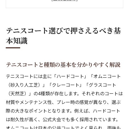
公式サイズや費用感をテニスコート視点で
確認
初心者が失敗しないテニスコートの選び方
テニスコート選びで押さえるべき基
テニスに適したコートタイプの特徴と違い
本知識
さまざまなテニスコート種類と特徴を解説
テニスコート種類別の特徴と選び方ガイド
ハード・オムニなどテニスコート種類の違
テニスコートと種類の基本を分かりやすく解説
い
テニスコートには主に「ハードコート」「オムニコート
テニスコートそれぞれのプレー感と適性比
（砂入り人工芝）」「クレーコート」「グラスコート
較
（天然芝）」の4種類が存在します。それぞれのコートは
初心者におすすめのテニスコート種類とは
材質やメンテナンス性、プレー時の感覚が異なり、選ぶ
テニスプレイヤー視点で見るコートの使い
際の大きなポイントとなります。例えば、ハードコート
分け
は耐久性が高く、公式大会でも多く採用されています。
ハードとオムニの違いをプレー感から比較
オムニコートは日本の公共コートでよく見られ、雨後も