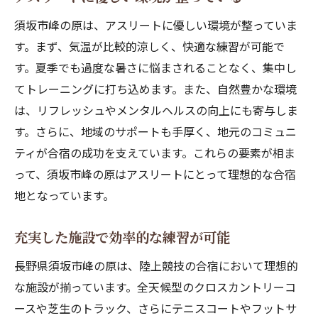
自然の中でのランニングのメリット
須坂市峰の原は、アスリートに優しい環境が整っていま
四季を通じて楽しめるランニング環境
す。まず、気温が比較的涼しく、快適な練習が可能で
清々しい空気がもたらす精神的リフレッシ
す。夏季でも過度な暑さに悩まされることなく、集中し
ュ
てトレーニングに打ち込めます。また、自然豊かな環境
地元の人々との交流が楽しめるランニング
は、リフレッシュやメンタルヘルスの向上にも寄与しま
ランニングイベントの開催情報
す。さらに、地域のサポートも手厚く、地元のコミュニ
健康増進を目的としたランニングプログラ
ティが合宿の成功を支えています。これらの要素が相ま
ム
って、須坂市峰の原はアスリートにとって理想的な合宿
多彩な施設が揃う須坂市で合宿を充実させよう
地となっています。
全天候対応の施設がもたらすメリット
充実した施設で効率的な練習が可能
クロスカントリーからテニスまで幅広い練
習メニュー
長野県須坂市峰の原は、陸上競技の合宿において理想的
施設利用の予約方法と注意点
な施設が揃っています。全天候型のクロスカントリーコ
ースや芝生のトラック、さらにテニスコートやフットサ
合宿成功のための準備リスト