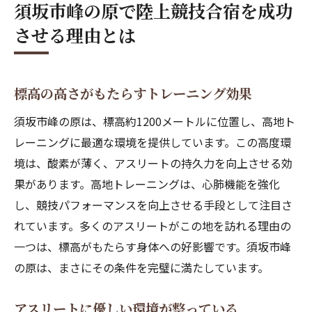
須坂市峰の原で陸上競技合宿を成功
合宿後のパフォーマンス向上を実感
させる理由とは
高地トレーニングの効果を引き出す須坂市の魅
力
高地トレーニングの科学的な利点
標高の高さがもたらすトレーニング効果
須坂市の地形がもたらすユニークな効果
須坂市峰の原は、標高約1200メートルに位置し、高地ト
高地でのトレーニングプログラムの組み方
レーニングに最適な環境を提供しています。この高度環
アスリートから見た高地トレーニングの体
境は、酸素が薄く、アスリートの持久力を向上させる効
験談
果があります。高地トレーニングは、心肺機能を強化
長期的なパフォーマンス向上を実現する方
し、競技パフォーマンスを向上させる手段として注目さ
法
れています。多くのアスリートがこの地を訪れる理由の
一つは、標高がもたらす身体への好影響です。須坂市峰
初心者でも安心して参加できる高地トレー
の原は、まさにその条件を完璧に満たしています。
ニング
須坂市峰の原でクリアな空気と共に走る喜び
アスリートに優しい環境が整っている