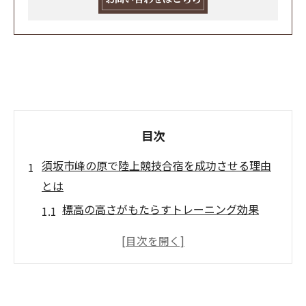
目次
須坂市峰の原で陸上競技合宿を成功させる理由
とは
標高の高さがもたらすトレーニング効果
アスリートに優しい環境が整っている
充実した施設で効率的な練習が可能
須坂市の地域コミュニティとの連携
参加者の声から見る成功事例