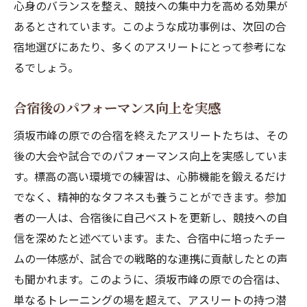
合宿中のコミュニケーション術
心身のバランスを整え、競技への集中力を高める効果が
あるとされています。このような成功事例は、次回の合
チームとしての目標達成に向けた活動
宿地選びにあたり、多くのアスリートにとって参考にな
リーダーシップを育む合宿の意義
るでしょう。
メンタル強化に役立つプログラム
合宿後のチームの変化とその評価
合宿後のパフォーマンス向上を実感
須坂市峰の原での合宿を終えたアスリートたちは、その
後の大会や試合でのパフォーマンス向上を実感していま
す。標高の高い環境での練習は、心肺機能を鍛えるだけ
でなく、精神的なタフネスも養うことができます。参加
者の一人は、合宿後に自己ベストを更新し、競技への自
信を深めたと述べています。また、合宿中に培ったチー
ムの一体感が、試合での戦略的な連携に貢献したとの声
も聞かれます。このように、須坂市峰の原での合宿は、
単なるトレーニングの場を超えて、アスリートの持つ潜