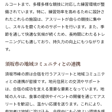
ルコートまで、多種多様な競技に対応した練習環境が整
施設紹介とその特徴
備されています。特に、練習効率を高めるために設計さ
参加者のニーズに応える施設の活用法
れたこれらの施設は、アスリートが自らの競技に集中
須坂市の涼しい夏がアスリートに与える恩恵
し、スキルを磨くためのサポートを行います。また、季
涼しい気候が持久力向上に貢献
節を通して快適な気候が続くため、長時間にわたるトレ
夏場でも快適なトレーニング環境
ーニングにも適しており、持久力の向上にもつながりま
気温と運動パフォーマンスの関係
す。
アスリートの健康管理に役立つ情報
須坂市の地域コミュニティとの連携
涼しい夏を利用したトレーニングプラン
参加者からのフィードバックとその活用
須坂市峰の原は合宿を行うアスリートと地域コミュニテ
ィとの連携が密接です。地元住民との交流やサポート
陸上競技に最適な須坂市峰の原の環境を探る
は、合宿の成功を支える重要な要素となっています。地
トラックやコースの特徴と活用法
域の人々は、食事の提供やイベントの開催を通じてアス
須坂市独自の魅力的な環境設定
リートを歓迎し、温かい応援を送ります。これにより、
トレーニングに適した時間帯とその理由
参加者は地域に溶け込み、合宿中にも心地よい環境を感