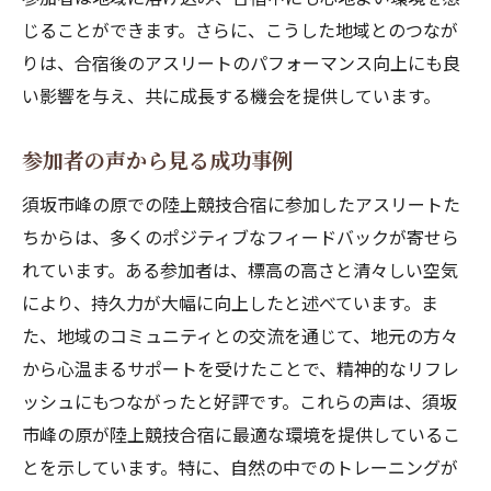
アスリートの声から見る環境の効果
じることができます。さらに、こうした地域とのつなが
地域環境が精神集中に与える影響
りは、合宿後のアスリートのパフォーマンス向上にも良
環境を最大限に活かすトレーニング方法
い影響を与え、共に成長する機会を提供しています。
クロスカントリーからテニスまで楽しめる合宿
参加者の声から見る成功事例
クロスカントリーの練習法とその魅力
須坂市峰の原での陸上競技合宿に参加したアスリートた
テニスコートの使い方と練習法
ちからは、多くのポジティブなフィードバックが寄せら
多様なスポーツを組み合わせた合宿の提案
れています。ある参加者は、標高の高さと清々しい空気
参加者の多様なニーズに応えるプログラム
により、持久力が大幅に向上したと述べています。ま
スポーツを通じた交流の楽しみ方
た、地域のコミュニティとの交流を通じて、地元の方々
合宿中のリフレッシュ方法とその効果
から心温まるサポートを受けたことで、精神的なリフレ
須坂市での合宿がチームの絆を深める理由
ッシュにもつながったと好評です。これらの声は、須坂
共同生活がもたらすチームビルディング効
市峰の原が陸上競技合宿に最適な環境を提供しているこ
果
とを示しています。特に、自然の中でのトレーニングが