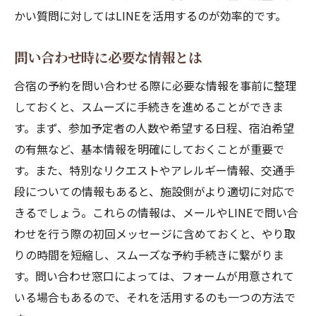
かい質問に対してはLINEを活用するのが効率的です。
合宿の問い合わせツールを使いこなそうLINEと
Facebookで完璧サポート
問い合わせ時に必要な情報とは
LINEでの問合せを効率化する方法
合宿の予約を問い合わせる際に必要な情報を事前に整理
Facebookメッセージでの予約の流れ
しておくと、スムーズに手続きを進めることができま
サポート体制を確認して安心予約
す。まず、参加予定者の人数や希望する日程、宿泊希望
LINE公式アカウントでの情報取得
の有無など、基本情報を明確にしておくことが重要で
問い合わせの返信速度を上げるコツ
す。また、特別なリクエストやアレルギー情報、交通手
SNSを活用した問い合わせのメリット
段についての情報もあると、施設側がより適切に対応で
合宿予約を成功させるためのSNS活用法具体的
きるでしょう。これらの情報は、メールやLINEで問い合
ステップガイド
わせを行う際の初回メッセージに含めておくと、やり取
りの時間を短縮し、スムーズな予約手続きに繋がりま
SNSで効率的に情報収集する方法
す。問い合わせ窓口によっては、フォームが用意されて
予約決定までの具体的フロー
いる場合もあるので、それを活用するのも一つの方法で
合宿予約成功のためのSNS戦略