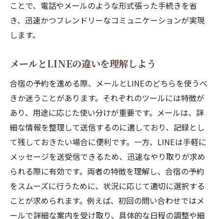
Xでの施設情報検索の手順
ことで、電話やメールのような形式張った手続きを省
き、迅速かつフレンドリーなコミュニケーションが実現
選び方のポイントを押さえよう
します。
施設の評判をXでチェック
利用者の声を活用する方法
メールとLINEの違いを理解しよう
予約前に確認する施設の特徴
合宿の予約を進める際、メールとLINEのどちらを使うべ
Xで問い合わせ前に知るべきこと
きか迷うことがあります。それぞれのツールには特徴が
初めての合宿予約安心のための注意点と問い合
あり、用途に応じた使い分けが重要です。メールは、詳
わせのポイント
細な情報を整理して送信するのに適しており、記録とし
初心者のための問い合わせガイド
て残しておきたい場合に便利です。一方、LINEは手軽に
予約前に知っておくべき基本情報
メッセージを送受信できるため、迅速なやり取りが求め
安心して予約するための確認事項
られる際に有効です。両者の特徴を理解し、合宿の予約
問い合わせ時に注意すべき点
をスムーズに行うために、状況に応じて適切に選択する
ことが求められます。例えば、初回の問い合わせではメ
合宿予約初心者が陥りがちなミス
ールで詳細な案内を受け取り、具体的な日程の調整や細
初めての予約をスムーズにするコツ