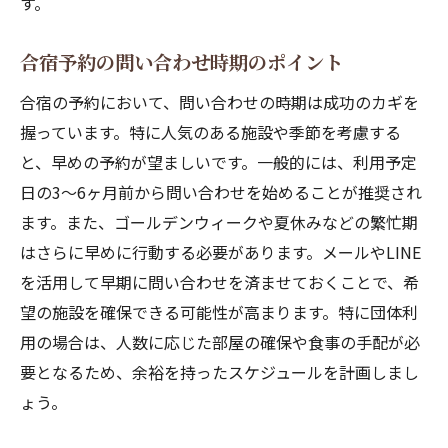
す。
実際に役立つSNS活用事例
SNSでの予約のメリットを最大化
合宿予約の問い合わせ時期のポイント
情報過多を防ぐための整理術
合宿の予約において、問い合わせの時期は成功のカギを
握っています。特に人気のある施設や季節を考慮する
と、早めの予約が望ましいです。一般的には、利用予定
日の3〜6ヶ月前から問い合わせを始めることが推奨され
ます。また、ゴールデンウィークや夏休みなどの繁忙期
はさらに早めに行動する必要があります。メールやLINE
を活用して早期に問い合わせを済ませておくことで、希
望の施設を確保できる可能性が高まります。特に団体利
用の場合は、人数に応じた部屋の確保や食事の手配が必
要となるため、余裕を持ったスケジュールを計画しまし
ょう。