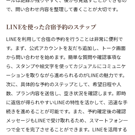
ールは記録が残りやすく、後から見返すことができるの
写真と動画で施設のリアルを確認
で、問い合わせ内容を整理して書くことが大切です。
SNSで得られる口コミの重要性
合宿施設の公式アカウントをチェック
LINEを使った合宿予約のステップ
SNSで予約特典を見逃さない方法
LINEを利用して合宿の予約を行うことは非常に便利で
合宿予約の流れメールからのスムーズな問い合
す。まず、公式アカウントを友だち追加し、トーク画面
わせ術
から問い合わせを始めます。簡単な質問や確認事項な
問い合わせメールの書き方ガイド
ら、スタンプや絵文字を使ってカジュアルにコミュニケ
ーションを取りながら進められるのがLINEの魅力です。
返信を早めるポイントとは
次に、具体的な予約のステップとして、希望日程や人
スムーズな予約につながるメールのコツ
数、プラン内容を送信し、空き状況を確認します。即時
問い合わせ時の必要情報リスト
に返信が得られやすいLINEの特性を活かして、迅速な手
返信メールの確認ポイント
続きを進めることが可能です。また、予約確定後の確認
トラブルを防ぐための注意点
メッセージもLINEで受け取れるため、スマートフォン一
迷わない合宿施設選びのコツXの活用で情報収集
つで全てを完了させることができます。LINEを活用する