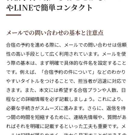
メールのテンプレートで効率的に
やLINEで簡単コンタクト
合宿プラン探しLINEやInstagram活用法で効率
アップ
LINE公式アカウントをフォローする利点
メールでの問い合わせの基本と注意点
Instagramでの最新情報をキャッチ
合宿の予約を進める際に、メールでの問い合わせは信頼
プラン選びに役立つSNSの使い方
性の高い手段として広く利用されています。メールを使
写真で見る合宿施設の雰囲気
う際の基本は、まず明確で具体的な件名を設定すること
最新のプラン情報をSNSで確認
です。例えば、「合宿予約の件について」などのわかり
やすいタイトルをつけることで、担当者が迅速に対応で
LINEの通知機能を活用する方法
きます。また、本文には希望する合宿プランや人数、日
SNSで合宿情報を集めようInstagramと
程などの詳細情報を必ず記載しましょう。これにより、
Facebookをフル活用
必要な手続きがスムーズに進みます。さらに、返信を待
Instagramでハッシュタグ検索を活用
つ間の時間を短縮するために、連絡先情報や、質問があ
Facebookグループで他の利用者の意見を参
ればそれを明確に記載するといった工夫も重要です。メ
考に