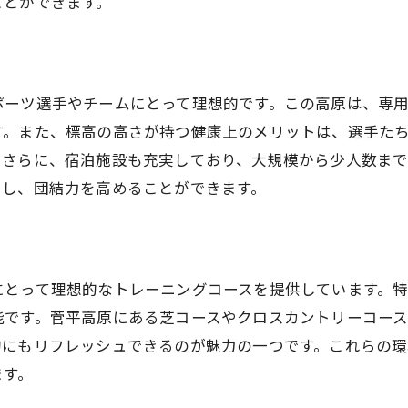
ことができます。
体質改善を促すトレーニング環境
菅平と峰の原での健康プログラム
高地での生活がもたらす長期的健康効果
ポーツ選手やチームにとって理想的です。この高原は、専
す。また、標高の高さが持つ健康上のメリットは、選手た
。さらに、宿泊施設も充実しており、大規模から少人数ま
中し、団結力を高めることができます。
にとって理想的なトレーニングコースを提供しています。
能です。菅平高原にある芝コースやクロスカントリーコー
的にもリフレッシュできるのが魅力の一つです。これらの
ます。