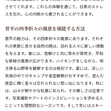
峰の原高原での自然観察のポイント
させてくれます。これらの体験を通じて、日常のストレ
スを忘れ、心の内側から癒されることができます。
装備と準備：快適なアウトドア体験のため
に
菅平の四季折々の風景を堪能する方法
菅平でスキーを楽しむ：雪と戯れる冒険
初心者から上級者向けのスキーコース紹介
菅平の魅力は、その四季折々の風景にあります。それぞ
れの季節に見せる自然の顔は、訪れる人々に新しい感動
スキー場での安全な過ごし方
を与えます。春には、雪解けと共に草木が芽吹き、平和
スキー用品の選び方と準備
な新緑の風景が広がります。ハイキングをしながら、咲
家族で楽しむスノーアクティビティ
き誇る山野草を観察するのは格別です。夏には、涼しい
スキーの後の温泉でリラックスする方法
気候の中でのキャンプや星空観察がおすすめで、澄んだ
スキーシーズンのイベント情報
夜空に輝く星々は忘れられない思い出になります。秋に
高地の清々しい空気がもたらす癒しの時間
は、山々が鮮やかな紅葉に彩られ、その美しさは圧巻で
高地特有の健康効果を知ろう
す。写真撮影やアートのインスピレーションを求める人
にとっても理想的なシーズンです。そして冬にはスキー
深呼吸で感じる新鮮な空気の魅力