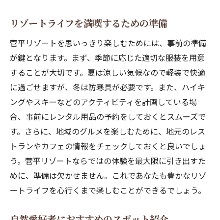
季節ごとのイベント情報
家族や友人と楽しむ特別な時間
リゾートライフを満喫するための準備
地元と触れ合うためのワークショップ
菅平リゾートを思いっきり楽しむためには、事前の準備
特別な日のためのプライベートツアー
が鍵となります。まず、季節に応じた適切な服装を用意
一生の思い出に残る体験談
することが大切です。夏は涼しい気候なので軽装で快適
菅平と峰の原高原で充実した自然体験を
に過ごせますが、冬は防寒具が必要です。また、ハイキ
ングやスキーなどのアクティビティを計画している場
自然の中でのアクティビティプラン
合、事前にレンタル用品の予約をしておくとスムーズで
地域の歴史と文化を学ぶ
す。さらに、地域のグルメを楽しむために、地元のレス
自然体験を最大限に活かすためのヒント
トランやカフェの情報をチェックしておくと良いでしょ
アクティブな一日の過ごし方
う。菅平リゾートならではの体験を最大限に引き出すた
地元の人々との交流を楽しむ
めに、準備は欠かせません。これであなたも豊かなリゾ
帰宅後も続く自然体験の余韻
ートライフを心行くまで楽しむことができるでしょう。
自然愛好者におすすめのスポット紹介