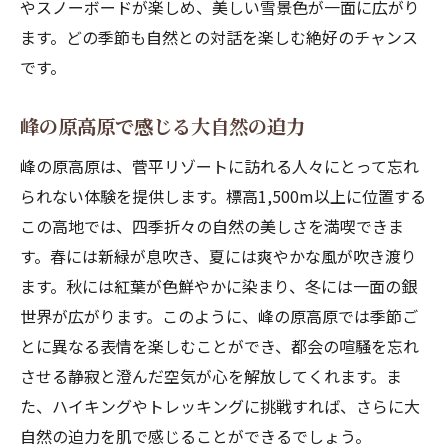
やスノーボードが楽しめ、美しい雪景色が一面に広がり
心と身体を整える自然の力
ます。どの季節も自然との対話を楽しむ絶好のチャンス
高地リゾートでの健康維持の秘訣
です。
リフレッシュのためのアクティビティ紹介
高地での静かなひとときの過ごし方
峰の原高原で感じる大自然の迫力
地域の特色を活かしたグルメで心も満たそう
峰の原高原は、菅平リゾートに訪れる人々にとって忘れ
菅平で味わう地元の食材料理
られない体験を提供します。標高1,500m以上に位置する
おすすめレストランとカフェ巡り
この高地では、四季折々の自然の美しさを満喫できま
グルメフェスティバルで地域の味を堪能
す。春には新緑が息吹き、夏には爽やかな風が吹き渡り
地元の名産品をお土産にする方法
ます。秋には紅葉が色鮮やかに染まり、冬には一面の銀
世界が広がります。このように、峰の原高原では季節ご
知っておきたい地域の伝統料理
とに異なる表情を楽しむことができ、都会の喧騒を忘れ
特別な思い出を作るための食事プラン
させる静寂と澄んだ空気が心を解放してくれます。ま
忘れられない特別な体験を菅平で
た、ハイキングやトレッキングに挑戦すれば、さらに大
思い出に残る体験型アクティビティ
自然の迫力を肌で感じることができるでしょう。