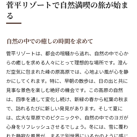
菅平リゾートで自然満喫の旅が始ま
アクティブライフと共に四季の美を楽しむ菅平
る
春のハイキングコースで新緑を楽しむ
夏の涼しい高原でアクティビティに挑戦
自然の中での癒しの時間を求めて
秋の紅葉に包まれた散策の魅力
冬のスキー場でアドベンチャーを体験
菅平リゾートは、都会の喧騒から逃れ、自然の中で心か
四季折々の自然と共に過ごす贅沢
らの癒しを求める人々にとって理想的な場所です。澄ん
だ空気に包まれた峰の原高原では、心地よい風が心を静
アクティブライフのための必須アイテム
かにしてくれます。特に、早朝の散歩は、日の出と共に
峰の原高原でのハイキングで心身をリフレッシ
見事な景色を楽しむ絶好の機会です。この高原の自然
ュ
は、四季を通して変化し続け、新緑の春から紅葉の秋ま
初心者でも楽しめるおすすめコース
で、訪れるたびに新しい発見があります。そして夏に
高原の風を感じながらのハイキング
は、広大な草原でのピクニックや、自然の中でのヨガが
山頂からの絶景を見逃さないために
心身をリフレッシュさせるでしょう。冬には、雪に覆わ
ハイキングの後のリラックスタイム
れた静寂な風景が、まるで別世界にいるかのように感じ