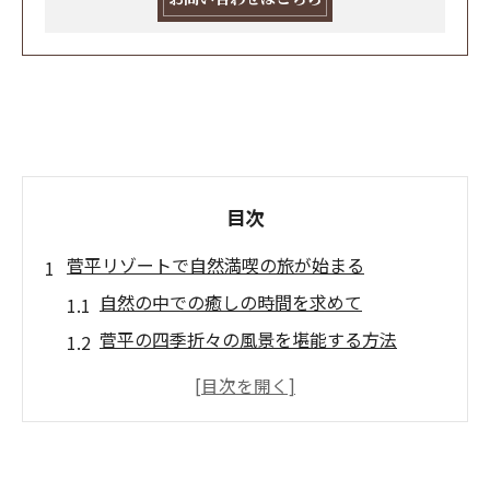
目次
菅平リゾートで自然満喫の旅が始まる
自然の中での癒しの時間を求めて
菅平の四季折々の風景を堪能する方法
峰の原高原で感じる大自然の迫力
リゾートライフを満喫するための準備
自然愛好者におすすめのスポット紹介
訪れる価値がある理由とは？