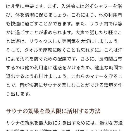
は非常に重要です。まず、入浴前には必ずシャワーを浴
サウナ後のスケジュールを立てる
び、体を清潔に保ちましょう。これにより、他の利用者
サウナ体験を記録するメリット
も快適に過ごすことができます。また、サウナ内では静
サウナ初心者が避けるべきNG行動
かに過ごすことが求められます。大声で話したり騒ぐこ
サウナ後のクールダウンで健康増進
とは避け、リラックスした雰囲気を大切にしましょう。
サウナ後の冷水シャワーの重要性
そして、タオルを座席に敷くことも忘れずに。これは汗
サウナ後の水分補給のタイミング
による汚れを防ぐための配慮です。さらに、長時間占有
サウナ後のクールダウンでリフレッシュ
するのは他の利用者に迷惑をかけるため、適度な時間で
サウナ後の軽い運動がもたらす効果
退出するよう心掛けましょう。これらのマナーを守るこ
とで、皆が快適にサウナを楽しむことができる環境を作
サウナ後の心身のケア方法
り出します。
サウナ後の肌ケアと保湿テクニック
サウナ初心者が注意すべき体調管理のポイント
サウナの効果を最大限に活用する方法
サウナでの脱水症状を防ぐ方法
サウナの効果を最大限に引き出すためには、適切な方法
サウナでの体調の変化に気を付ける