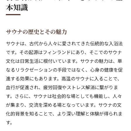
サウナデビュー前に押さえておきたいポイント
本知識
サウナに入る前の準備とは？
サウナ体験をより快適にするための服装
サウナの歴史とその魅力
サウナ前のストレッチで体を整える
サウナ前の食事とその影響
サウナは、古代から人々に愛されてきた伝統的な入浴法
サウナ前の心構えと心の準備
です。その起源はフィンランドにあり、そこでのサウナ
文化は日常生活に根付いています。サウナの魅力は、単
サウナにおける安全対策
なるリラクゼーションの手段ではなく、心身の健康を促
心と体を整えるためのサウナの入り方
進する効果にもあります。高温のサウナに入ることで、
サウナでの深い呼吸法
血行が促進され、疲労回復やストレス解消に繋がりま
サウナにおける瞑想の効果
す。さらに、サウナは社会的な場としても機能し、人々
ステップバイステップのサウナ入り方
が集まり、交流を深める場となっています。サウナの文
サウナ内でのリラックスポジション
化的背景を知ることで、より深い理解と体験が得られま
サウナ内での静寂を楽しむ
す。