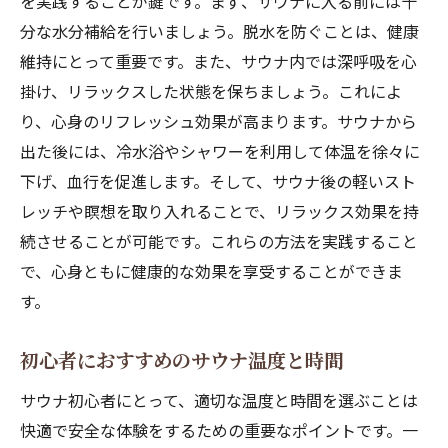
を実践することが鍵です。まず、サウナに入る前には十
サウナ中の異常時の対処法
分な水分補給を行いましょう。脱水を防ぐことは、健康
サウナ後の体調変化を観察する
維持にとって重要です。また、サウナ内では深呼吸を心
サウナでの健康リスクを最小限にする
掛け、リラックスした状態を保ちましょう。これによ
サウナを楽しむための健康チェック
り、心身のリフレッシュ効果が高まります。サウナから
心身を整えるサウナの楽しみ方を見つけよう
出た後には、冷水浴やシャワーを利用して体温を徐々に
下げ、血行を促進します。そして、サウナ後の軽いスト
自分に合ったサウナスタイルを探す
レッチや瞑想を取り入れることで、リラックス効果を持
サウナを生活の一部に取り入れる方法
続させることが可能です。これらの方法を実践すること
サウナでの新しい友達作り
で、心身ともに健康的な効果を享受することができま
サウナでのセルフケアの新しい習慣
す。
サウナ体験を家族や友人と共有する
サウナを通じて得られる心の豊かさ
初心者におすすめのサウナ温度と時間
サウナ初心者にとって、適切な温度と時間を選ぶことは
快適で安全な体験をするための重要なポイントです。一