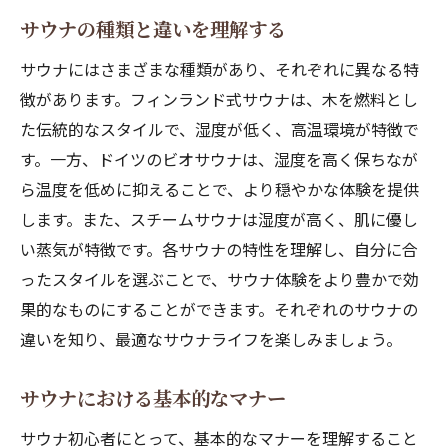
自分に合ったサウナ時間の設定
サウナの種類と違いを理解する
サウナでのリラックス効果を最大限に引き出す
方法
サウナにはさまざまな種類があり、それぞれに異なる特
サウナアロマの活用法
徴があります。フィンランド式サウナは、木を燃料とし
た伝統的なスタイルで、湿度が低く、高温環境が特徴で
サウナミュージックでのリラクゼーション
す。一方、ドイツのビオサウナは、湿度を高く保ちなが
サウナでの心のデトックス
ら温度を低めに抑えることで、より穏やかな体験を提供
サウナ後のマインドフルネス体験
します。また、スチームサウナは湿度が高く、肌に優し
サウナでの癒しの時間を作る
い蒸気が特徴です。各サウナの特性を理解し、自分に合
サウナのリラクゼーション効果を持続させ
ったスタイルを選ぶことで、サウナ体験をより豊かで効
る秘訣
果的なものにすることができます。それぞれのサウナの
初めてのサウナ体験を成功させるための準備
違いを知り、最適なサウナライフを楽しみましょう。
初サウナの前に知っておくべきこと
サウナにおける基本的なマナー
サウナ初心者のための持ち物リスト
サウナでの緊張を和らげるためのヒント
サウナ初心者にとって、基本的なマナーを理解すること