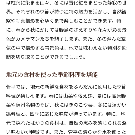
は紅葉に染まる山々、冬には雪化粧をまとった静寂の世
自然の中での瞑想とリラックス法
界。それぞれの季節が持つ独特の魅力を活かし、自然観
心身を癒す自然体験のすすめ
察や写真撮影を心ゆくまで楽しむことができます。特
に、春から秋にかけては野鳥のさえずりや花々が彩る景
色がカメラマンたちを魅了します。また、冬の澄んだ空
気の中で撮影する雪景色は、他では味わえない特別な瞬
間を切り取ることができるでしょう。
地元の食材を使った季節料理を堪能
菅平では、地元の新鮮な食材をふんだんに使用した季節
料理が楽しめます。春には山菜や桜えび、夏には高原野
菜や信州名物のそば、秋にはきのこや栗、冬には温かい
鍋料理と、四季に応じた味覚が待っています。特に、地
元で採れたばかりの食材は、自然の恵みを感じられる深
い味わいが特徴です。また、菅平の清らかな水を使った