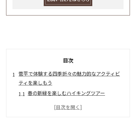
目次
菅平で体験する四季折々の魅力的なアクティビ
ティを楽しもう
春の新緑を楽しむハイキングツアー
夏の菅平で避暑地体験を満喫
秋の紅葉狩りと絶景スポット探訪
冬のスキーとスノースポーツの魅力
四季を通じた自然観察と写真撮影の楽しみ