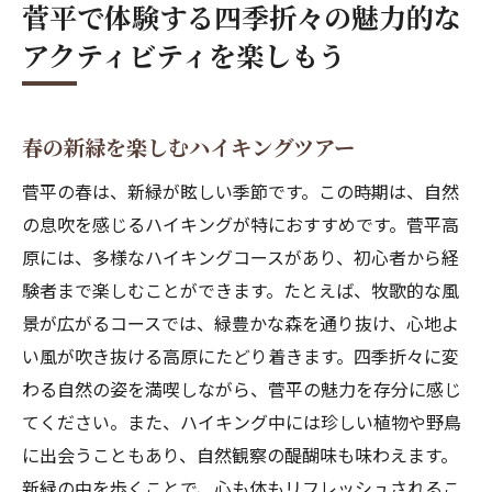
菅平で体験する四季折々の魅力的な
地元の食材を使った季節料理を堪能
アクティビティを楽しもう
爽やかな高原の空気を感じながら菅平でのハイ
キングを楽しむ
初心者向けハイキングコースの紹介
春の新緑を楽しむハイキングツアー
上級者向け絶景トレイルへの挑戦
菅平の春は、新緑が眩しい季節です。この時期は、自然
ガイド付きハイキングツアーの魅力
の息吹を感じるハイキングが特におすすめです。菅平高
自然観察を楽しむ高原ハイキング
原には、多様なハイキングコースがあり、初心者から経
ハイキングの後に楽しむ温泉体験
験者まで楽しむことができます。たとえば、牧歌的な風
景が広がるコースでは、緑豊かな森を通り抜け、心地よ
菅平の野生動植物を観察する
い風が吹き抜ける高原にたどり着きます。四季折々に変
菅平で滑走感抜群のスキー体験を満喫しよう
わる自然の姿を満喫しながら、菅平の魅力を存分に感じ
初めての方でも安心のスキー教室
てください。また、ハイキング中には珍しい植物や野鳥
スノーボードパークでの挑戦
に出会うこともあり、自然観察の醍醐味も味わえます。
家族で楽しむスノーアクティビティ
新緑の中を歩くことで、心も体もリフレッシュされるこ