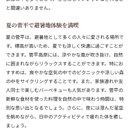
夜のナイタースキーの魅力
と間違いありません。
リフト券とレンタル情報のまとめ
夏の菅平で避暑地体験を満喫
スキー後の温泉でリフレッシュ
家族や友人との特別な思い出を菅平で作ろう
夏の菅平は、避暑地として多くの人々に愛される場所で
ファミリー向けアクティビティの提案
す。標高が高いため、夏でも涼しく快適に過ごすことが
できます。菅平高原には、涼やかな風が吹き抜け、自然
友人と楽しむアウトドアバーベキュー
に囲まれながらリラックスすることができます。特にお
思い出に残るキャンプ体験
すすめは、爽やかな空気の中でのピクニックや涼しい森
グループで参加できる冬のアクティビティ
の中をサイクリングすることです。また、家族連れや友
子供連れにおすすめの施設紹介
人同士で楽しむバーベキューも人気があります。菅平の
写真スポットで思い出を形に
新鮮な食材を使った料理を自然の中で味わう時間は、特
長野県菅平の自然を堪能するアクティビティの
別な思い出となるでしょう。さらに、夜には澄んだ星空
魅力
を眺めながら、日中のアクティビティで疲れた体を癒し
高原でのバードウォッチングの楽しみ
ましょう。