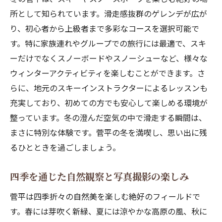
所として知られています。滑走感抜群のゲレンデが広が
ととき
り、初心者から上級者まで多彩なコースを選択可能で
初心者も参加できるゴルフレッスン
す。特に家族連れやグループでの旅行には最適で、スキ
プロゴルファーによるワークショップ
ーだけでなくスノーボードやスノーシューなど、様々な
絶景を楽しむ人気ゴルフコース
ウィンターアクティビティを楽しむことができます。さ
高原リゾートのゴルフパッケージ
らに、地元のスキーインストラクターによるレッスンも
ゴルフの後に楽しむ地元料理
充実しており、初めての方でも安心して楽しめる環境が
ゴルフ用品のレンタル情報
整っています。冬の澄んだ空気の中で滑走する瞬間は、
菅平の四季を通じたアクティビティで心と体を
まさに特別な体験です。菅平の冬を満喫し、思い出に残
リフレッシュ
るひとときを過ごしましょう。
季節ごとのおすすめリフレッシュ方法
四季を通じた自然観察と写真撮影の楽しみ
屋外リラクゼーションとマッサージ
菅平は四季折々の自然美を楽しむ絶好のフィールドで
健康を意識したウォーキングとランニング
す。春には芽吹く新緑、夏には涼やかな高原の風、秋に
四季折々のアウトドアフィットネス