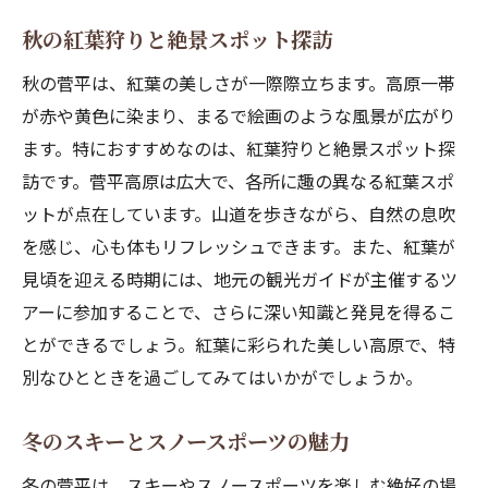
湖でのカヌー体験と水遊び
秋の紅葉狩りと絶景スポット探訪
大自然の中でのヨガセッション
秋の菅平は、紅葉の美しさが一際際立ちます。高原一帯
自然の中での星空観察イベント
が赤や黄色に染まり、まるで絵画のような風景が広がり
地元ガイドによる自然ツアー
ます。特におすすめなのは、紅葉狩りと絶景スポット探
自然と触れ合うウォーキングコース
訪です。菅平高原は広大で、各所に趣の異なる紅葉スポ
菅平の魅力的なアウトドアスポットで自然と触
ットが点在しています。山道を歩きながら、自然の息吹
れ合う
を感じ、心も体もリフレッシュできます。また、紅葉が
四季折々の花々を楽しむ庭園巡り
見頃を迎える時期には、地元の観光ガイドが主催するツ
自然を満喫できるキャンプ場の紹介
アーに参加することで、さらに深い知識と発見を得るこ
アウトドアクッキングと地産地消
とができるでしょう。紅葉に彩られた美しい高原で、特
野外での演奏会やイベント情報
別なひとときを過ごしてみてはいかがでしょうか。
体験型アクティビティで自然を感じる
冬のスキーとスノースポーツの魅力
自然教育プログラムへの参加
冬の菅平は、スキーやスノースポーツを楽しむ絶好の場
菅平で楽しむゴルフと自然が織り成す贅沢なひ