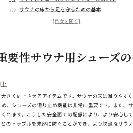
サウナの床から足を守るための基本
熱から足を保護するための素材の選択
サウナでの快適さを保つための工夫
滑り止め機能の重要性とその効果
サウナ用シューズのメンテナンス方法
重要性サウナ用シューズの
サウナ用シューズ選び素材と耐久性のポイント
耐久性に優れたサウナ用シューズの選び方
素材ごとの特性と選び方のポイント
向上
長持ちするサウナ用シューズの見分け方
を大きく向上させるアイテムです。サウナの床は滑りやす
環境に優しい素材のサウナ用シューズ
ため、シューズの滑り止め機能は非常に重要です。また、
水や汗に強い素材の選び方
てくれます。こうした安全面での配慮により、より安心し
者とのトラブルを未然に防ぐことができ、より快適なサウ
サウナ用シューズの劣化を防ぐ方法