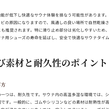
サウナでの疲労軽減シューズの特性
サウナ後のリフレッシュを促すシューズ
機能が低下し快適なサウナ体験を損なう可能性があります
サウナ用シューズで足元の快適さを追求
カビの原因になりますので、風通しの良い場所で自然乾燥
快適なサウナ体験のためのシューズ選び
とも推奨されます。特に滑り止め部分は劣化しやすいため
ウナ用シューズの寿命を延ばし、安全で快適なサウナタイ
足元の快適さを追求したサウナ用シューズ
サウナの効果を最大限に引き出すシューズ
快適性を最優先したサウナ用シューズの特徴
び素材と耐久性のポイント
足に優しい素材のシューズ選択
快適さを維持するための日常的なケア
サウナライフを向上させるシューズの賢い選び方
び方
サウナをより楽しむためのシューズ選びのコツ
の一つは、耐久性です。サウナ内の高温多湿な環境では、
サウナライフを充実させるためのアイテム選び
切です。一般的に、ゴムやシリコンなどの素材は耐熱性が
サウナでの時間をより良いものにする工夫