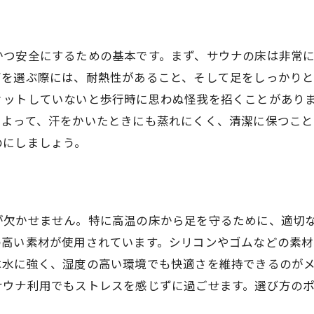
滑りにくいサウナ用シューズ安全性を高める秘訣
滑り止め機能付きシューズの選び方
安全面でのサウナ用シューズの役割
かつ安全にするための基本です。まず、サウナの床は非常
滑りにくさを確認するためのポイント
ズを選ぶ際には、耐熱性があること、そして足をしっかり
ィットしていないと歩行時に思わぬ怪我を招くことがあり
安全性向上のためのシューズの機能
によって、汗をかいたときにも蒸れにくく、清潔に保つこと
サウナ用シューズのフィット感と安全性
のにしましょう。
滑り止め効果を維持するためのケア方法
最適なサイズのサウナ用シューズ選びのコツ
フィット感を重視したサウナ用シューズ選び
が欠かせません。特に高温の床から足を守るために、適切
サイズ選びで失敗しないためのポイント
の高い素材が使用されています。シリコンやゴムなどの素
快適なサウナライフのためのサイズ選び
は水に強く、湿度の高い環境でも快適さを維持できるのが
サイズによる使用感の違いと選び方
サウナ利用でもストレスを感じずに過ごせます。選び方の
サウナ用シューズのサイズ調整方法