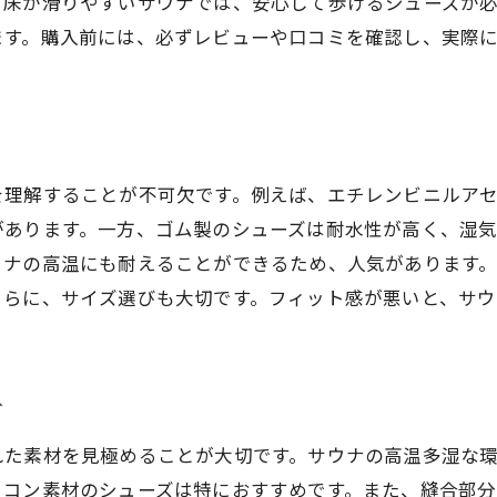
。床が滑りやすいサウナでは、安心して歩けるシューズが
長く愛用できるサウナ用シューズの選び方
ます。購入前には、必ずレビューや口コミを確認し、実際
サウナ習慣をサポートするシューズの機能
サウナとシューズの相乗効果を最大化
理解することが不可欠です。例えば、エチレンビニルアセ
があります。一方、ゴム製のシューズは耐水性が高く、湿
ウナの高温にも耐えることができるため、人気があります
さらに、サイズ選びも大切です。フィット感が悪いと、サ
方
れた素材を見極めることが大切です。サウナの高温多湿な
リコン素材のシューズは特におすすめです。また、縫合部