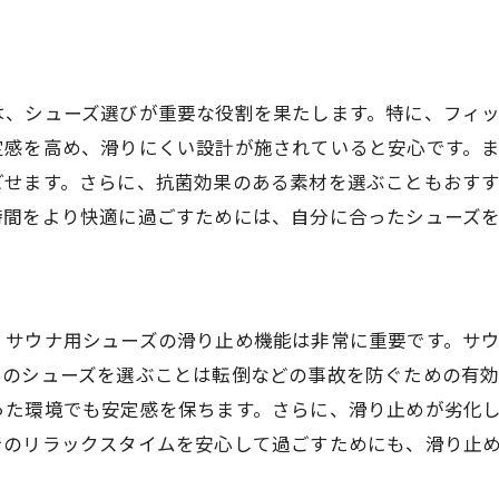
足に合ったシューズで快適性を確保
サウナ用シューズ購入時に確認すべき注意点
購入前に確認すべきサウナ用シューズの特徴
は、シューズ選びが重要な役割を果たします。特に、フィ
サウナ用シューズの品質チェックポイント
定感を高め、滑りにくい設計が施されていると安心です。
購入時に注意したい耐久性の確認
ごせます。さらに、抗菌効果のある素材を選ぶこともおすす
使用目的に合わせたシューズ選びのコツ
時間をより快適に過ごすためには、自分に合ったシューズ
サウナ用シューズの試着時に注意する点
オンライン購入時の注意点とアドバイス
快適なサウナ時間をサポートするシューズの選び方
、サウナ用シューズの滑り止め機能は非常に重要です。サ
リラックス効果を高めるサウナ用シューズ
きのシューズを選ぶことは転倒などの事故を防ぐための有
サウナ時間を快適にするための選び方
った環境でも安定感を保ちます。さらに、滑り止めが劣化
シューズ選びでサウナの楽しさを倍増させる秘訣
でのリラックスタイムを安心して過ごすためにも、滑り止
快適さを追求したシューズの選び方