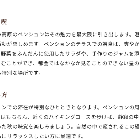
手作り料理が魅力の長野ペンションで心をリセット
地元食材を使用したペンションの特製料理
満喫
家庭的な味わいが楽しめる手作り朝食
食を通じて心を癒すペンションのディナー
い高原のペンションはその魅力を最大限に引き出します。
活動が楽しめます。ペンションのテラスでの朝食は、爽や
ペンションで味わう長野の郷土料理
な野菜をふんだんに使用したサラダや、手作りのジャムを
食事と共に楽しむ長野の地酒とワイン
しむことができ、都会ではなかなか見ることのできない星
料理教室で学ぶペンションの手作りメニュー
る特別な場所です。
スポーツとレジャーの拠点長野ペンションの魅力
ペンションで楽しむアウトドアアクティビティ
し方
スポーツ合宿に最適なペンションの設備
ョンでの滞在が特別なひとときとなります。ペンションの
四季を通じて楽しめるスポーツプラン
りはもちろん、近くのハイキングコースを歩けば、静寂の
ペンション周辺のハイキングコース紹介
った秋の味覚を楽しみましょう。自然の中で癒されるこの
冬のスキーとスノーボードを楽しむ
もにリラックスしたい方に最適です。