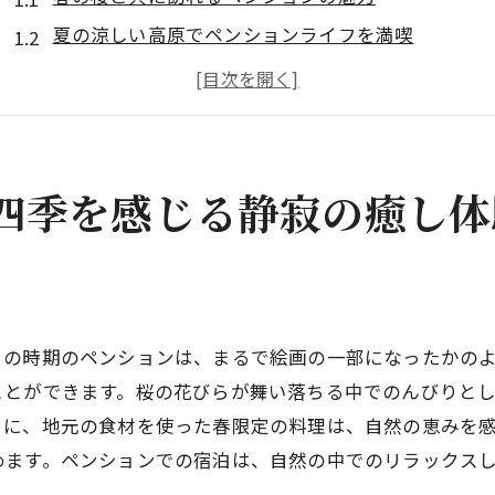
夏の涼しい高原でペンションライフを満喫
秋の紅葉に包まれたペンションの過ごし方
冬の雪景色を堪能できるペンションの魅力
一年を通じて楽しめる自然体験プログラム
ペンションで味わう四季折々の料理
四季を感じる静寂の癒し体
都会の喧騒を忘れる長野のペンションでリトリート
静寂に包まれたペンションで心のデトックス
自然の中で過ごすプライベートな時間
リトリートに最適な長野のペンションの特徴
この時期のペンションは、まるで絵画の一部になったかの
五感を癒すペンションのアクティビティ
ことができます。桜の花びらが舞い落ちる中でのんびりと
心身をリフレッシュするためのペンション滞在
らに、地元の食材を使った春限定の料理は、自然の恵みを
めます。ペンションでの宿泊は、自然の中でのリラックス
都会からのアクセスとペンションの立地
。