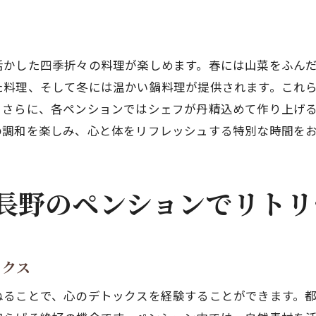
ペンションから見える四季折々の絶景
自然風景を楽しむためのペンションの工夫
長野のペンションでアクティブに楽しむ休日
活かした四季折々の料理が楽しめます。春には山菜をふん
アクティブ派におすすめのペンション選び
た料理、そして冬には温かい鍋料理が提供されます。これ
。さらに、各ペンションではシェフが丹精込めて作り上げ
アウトドアを満喫できるアクティビティ
の調和を楽しみ、心と体をリフレッシュする特別な時間を
ペンション滞在で楽しむサイクリングルート
ペンション周辺の観光スポットを巡る
アクティブな日々を支える食事と休息
長野のペンションでリトリ
アクティビティ後のリラックス法
心身を癒す長野ペンションでの特別な時間の過ごし方
ストレスを解消するペンション滞在のすすめ
ックス
癒しのためのペンションの特別プログラム
ねることで、心のデトックスを経験することができます。
自然療法を取り入れたペンション体験