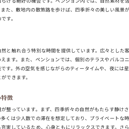
和らげる絶好の機会です。ペンション内では、自然素材を
心の健康を促進するペンションの工夫
。また、敷地内の散策路を歩けば、四季折々の美しい風景
ペンションでの静寂な時間がもたらす効果
のです。
ペンション滞在後のリフレッシュ感を持続させる方
自然と触れ合う特別な時間を提供しています。広々とした
わえます。また、ペンションでは、個別のテラスやバルコ
能です。外の空気を感じながらのティータイムや、夜には
とができます。
の特徴
境が整っています。まず、四季折々の自然がもたらす静け
の多くは少人数での滞在を想定しており、プライベートな
も充実しているため、心身ともにリラックスできます。さ