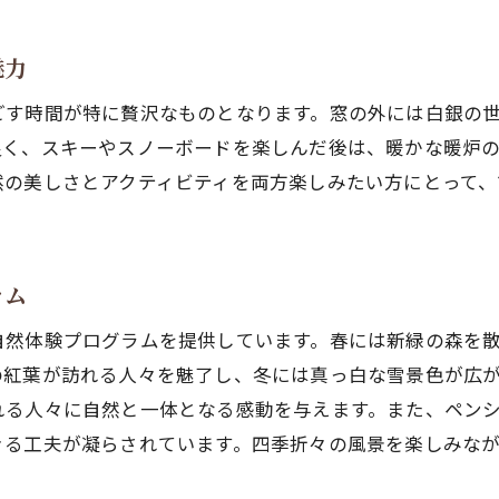
スポーツ後のリラクゼーション施設
長野ペンションで自然と共に過ごす贅沢なひととき
魅力
大自然に囲まれたペンションの魅力
ごす時間が特に贅沢なものとなります。窓の外には白銀の
プライベート空間での贅沢な時間
良く、スキーやスノーボードを楽しんだ後は、暖かな暖炉
自然の音色を楽しむペンション滞在
然の美しさとアクティビティを両方楽しみたい方にとって、
自然を取り入れたペンションのインテリア
自然と調和したペンションの施設紹介
森林浴が楽しめるペンションの庭
ラム
ペンション滞在で味わう長野の美しい四季の風景
自然体験プログラムを提供しています。春には新緑の森を
春の花々に彩られたペンションの庭
の紅葉が訪れる人々を魅了し、冬には真っ白な雪景色が広
夏の緑豊かな風景を眺めるテラス
れる人々に自然と一体となる感動を与えます。また、ペン
秋の紅葉が楽しめるおすすめスポット
きる工夫が凝らされています。四季折々の風景を楽しみな
冬の雪景色を眺めながらの温もり