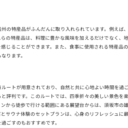
合宿後のリカバリー方法
山やバイク旅にぴったりのペンションの拠点
登山者におすすめのルート
信州の特産品がふんだんに取り入れられています。例えば
バイク旅で訪れたいスポット
れらの特産品は、料理に豊かな風味を加えるだけでなく、
ペンションを拠点にした日帰り旅行
を感じることができます。また、食事に使用される特産品
自然と触れ合うアクティビティ紹介
もなります。
ペンションでのリラックス方法
旅人のための便利なサービス
ウトドアサウナで心身をリセット！ペンションの新しい魅
ルートが用意されており、自然と共に心地よい時間を過ごせ
心身をリセットするためのサウナ利用法
ると評判です。このルートでは、四季折々の美しい景色を
ペンションならではのサウナの楽しみ方
ョンから徒歩で行ける範囲にある展望台からは、須坂市の
自然環境とサウナの相乗効果
察とサウナ体験のセットプランは、心身のリフレッシュに
を過ごすのもおすすめです。
新しいサウナ体験としての価値