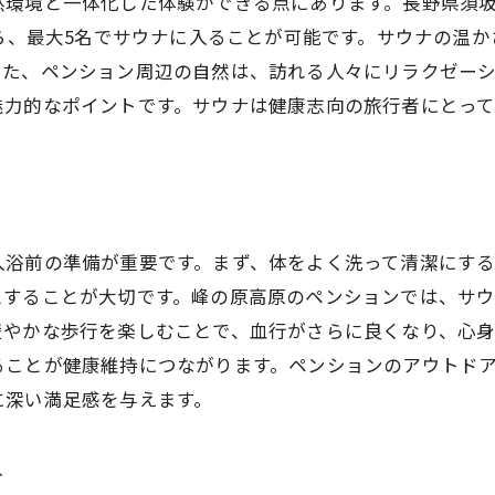
然環境と一体化した体験ができる点にあります。長野県須
魅力的な観光スポットを巡る
がら、最大5名でサウナに入ることが可能です。サウナの温
峰の原高原でのアクティビティ提案
また、ペンション周辺の自然は、訪れる人々にリラクゼー
ゲストの声から見る峰の原高原の魅力
魅力的なポイントです。サウナは健康志向の旅行者にとっ
入浴前の準備が重要です。まず、体をよく洗って清潔にする
スすることが大切です。峰の原高原のペンションでは、サ
緩やかな歩行を楽しむことで、血行がさらに良くなり、心
ることが健康維持につながります。ペンションのアウトド
に深い満足感を与えます。
ナ