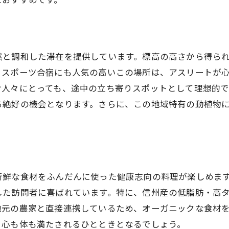
しい高地で夏を満喫！ペンションの健康的な滞在
夏の避暑地としての魅力とは
ュ
標高1500mの涼しさを体感
健康志向のための過ごし方
然と調和した滞在を提供しています。標高の高さから得ら
、スポーツ合宿にも人気の高いこの場所は、アスリートが
避暑地でのアクティビティ提案
む人々にとっても、途中の立ち寄りスポットとして理想的
高地ならではの自然体験を楽しむ
る絶好の機会となります。さらに、この地域特有の動植物
健康的なライフスタイルを保つために
ンションでのスポーツ合宿！標高1500mの特別な体験
スポーツ合宿に適した環境とは
ペンションでのスポーツトレーニングのメリット
新鮮な食材をふんだんに使った健康志向の料理が楽しめま
高地トレーニングがもたらす効果
した訪問者に喜ばれています。特に、信州産の低脂肪・高
スポーツ合宿の設備とサポート
地元の農家と直接連携しているため、オーガニックな食材
ペンションでの合宿体験談
、心も体も満たされるひとときとなるでしょう。