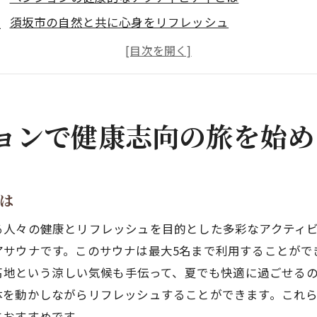
須坂市の自然と共に心身をリフレッシュ
健康志向の食事メニューを楽しむ
地域の特産品を活かした健康食
ペンション周辺の散策ルート紹介
訪れる人々の声を聞いてみよう
ョンで健康志向の旅を始め
の原高原でリフレッシュ！ペンションのアウトドアサウナ
なぜアウトドアサウナが人気なのか
サウナの効果を最大限に引き出す方法
は
自然の中で心身を癒すアウトドアサウナ
る人々の健康とリフレッシュを目的とした多彩なアクティ
ペンションの特別なサウナ体験
アサウナです。このサウナは最大5名まで利用することがで
アウトドアサウナを楽しむための準備
の高地という涼しい気候も手伝って、夏でも快適に過ごせる
体を動かしながらリフレッシュすることができます。これ
サウナを利用したゲストの体験談
におすすめです。