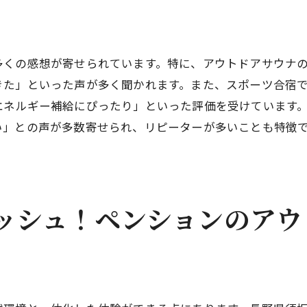
サウナでのリラクゼーションの秘訣
ゲストが語るサウナ体験の魅力
州の自然とペンションでの癒しの時間
多くの感想が寄せられています。特に、アウトドアサウナ
自然の中でのリラックス方法
きた」といった声が多く聞かれます。また、スポーツ合宿
エネルギー補給にぴったり」といった評価を受けています
ペンションでの癒しの時間を楽しむ
い」との声が多数寄せられ、リピーターが多いことも特徴
信州の自然を満喫する方法
。
ペンション周辺の自然スポット紹介
自然との共生を感じる滞在
訪れる人々の癒しの体験談
ッシュ！ペンションのアウ
平高原を超える魅力！峰の原高原のペンションでの滞在
菅平高原と峰の原高原の違い
峰の原高原での特別な体験
ペンションで楽しむ高原ライフ