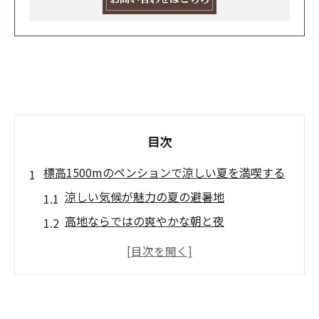
目次
標高1500mのペンションで涼しい夏を満喫する
涼しい気候が魅力の夏の避暑地
高地ならではの爽やかな朝と夜
自然の中でリフレッシュできる場所
涼しさを求める人々に人気の理由
ペンション周辺での自然散策の楽しみ
山の風景を楽しむ絶好のロケーション