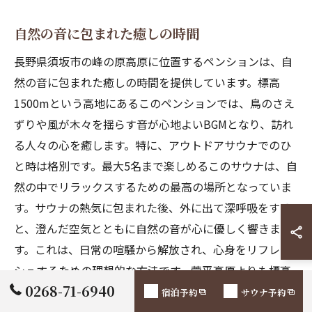
自然の音に包まれた癒しの時間
長野県須坂市の峰の原高原に位置するペンションは、自
然の音に包まれた癒しの時間を提供しています。標高
1500mという高地にあるこのペンションでは、鳥のさえ
ずりや風が木々を揺らす音が心地よいBGMとなり、訪れ
る人々の心を癒します。特に、アウトドアサウナでのひ
と時は格別です。最大5名まで楽しめるこのサウナは、自
然の中でリラックスするための最高の場所となっていま
す。サウナの熱気に包まれた後、外に出て深呼吸をする
と、澄んだ空気とともに自然の音が心に優しく響きま
す。これは、日常の喧騒から解放され、心身をリフレッ
シュするための理想的な方法です。菅平高原よりも標高
0268-71-6940
が高く、夏でも涼しい気候が魅力のこのペンションで、
宿泊予約
サウナ予約