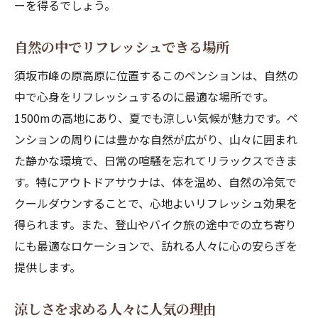
ーを得るでしょう。
周辺のおすすめツーリングルート
バイク旅を充実させる地元のグルメ
自然の中でリフレッシュできる場所
バイク愛好家同士の交流の場
須坂市峰の原高原に位置するこのペンションは、自然の
自然に囲まれたペンションでのリラクゼーショ
中で心身をリフレッシュするのに最適な場所です。
ン
1500mの高地にあり、夏でも涼しい気候が魅力です。ペ
自然の音に包まれた癒しの時間
ンションの周りには豊かな自然が広がり、山々に囲まれ
心と体に優しい健康プログラム
た静かな環境で、日常の喧騒を忘れてリラックスできま
リラクゼーションメニューの紹介
す。特にアウトドアサウナは、体を温め、自然の冷気で
ペンション独自のリフレッシュ方法
クールダウンすることで、心地よいリフレッシュ効果を
得られます。また、登山やバイク旅の途中での立ち寄り
ストレスから解放される滞在
にも最適なロケーションで、訪れる人々に心の安らぎを
心安らぐ読書スペースの魅力
提供します。
軽井沢より涼しい須坂市の魅力的な宿泊施設
軽井沢を超える涼しさと快適さ
涼しさを求める人々に人気の理由