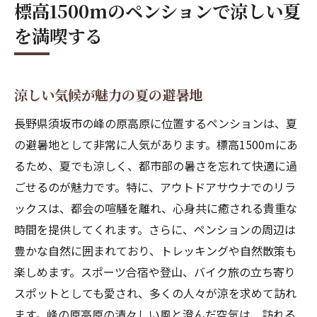
標高1500mのペンションで涼しい夏
アウトドアサウナの魅力を堪能須坂市のペンシ
を満喫する
ョン
自然の中でサウナを楽しむ贅沢
5名まで利用可能な広々とした空間
涼しい気候が魅力の夏の避暑地
サウナ利用後のリラックス効果
長野県須坂市の峰の原高原に位置するペンションは、夏
アウトドアサウナで心身をリフレッシュ
の避暑地として非常に人気があります。標高1500mにあ
サウナ愛好者必見のペンション
るため、夏でも涼しく、都市部の暑さを忘れて快適に過
ごせるのが魅力です。特に、アウトドアサウナでのリラ
豊富なサウナ利用プランの紹介
ックスは、都会の喧騒を離れ、心身共に癒される貴重な
スポーツ合宿に最適峰の原高原のペンション
時間を提供してくれます。さらに、ペンションの周辺は
標高の高さがスポーツ合宿に最適な理由
豊かな自然に囲まれており、トレッキングや自然散策も
多様なスポーツ施設の紹介
楽しめます。スポーツ合宿や登山、バイク旅の立ち寄り
合宿中のリラックス空間としての利用
スポットとしても愛され、多くの人々が涼を求めて訪れ
参加者の健康を考慮した食事メニュー
ます。峰の原高原の清々しい風と澄んだ空気は、訪れる