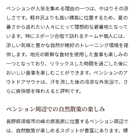
観光とリラクゼーションの両立
ペンションが人気を集める理由の一つは、やはりその涼
地域文化との出会いを楽しむ
しさです。軽井沢よりも高い標高に位置するため、夏の
長野県ならではの自然体験
暑さから逃れたい人々にとって理想的な避暑地となって
季節ごとのイベントとアクティビティ
います。特にスポーツ合宿で訪れるチームや個人には、
伝統と現代が融合した宿泊体験
涼しい気候と豊かな自然が絶好のトレーニング環境を提
家族や友人と楽しむアウトドア体験ペンション
供します。地元の新鮮な食材を使用した食事も楽しみの
一つとなっており、リラックスした時間を過ごした後に
家族で楽しむ自然体験の魅力
おいしい食事を楽しむことができます。ペンションのア
友人同士でのアクティビティ計画
ウトドアサウナは、汗を流した後の冷涼な外気浴で、さ
ペンション内で楽しむアウトドア料理
らに爽快感を味わえると評判です。
子供向けアクティビティの充実
特別なイベントで絆を深める
ペンション周辺での自然散策の楽しみ
家族や友人と過ごす時間の価値
長野県須坂市の峰の原高原に位置するペンション周辺で
は、自然散策が楽しめるスポットが豊富にあります。標