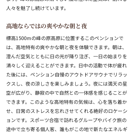
合宿成功のためのサポート体制
人々を魅了し続けています。
スポーツ団体が選ぶ理由とは
高地ならではの爽やかな朝と夜
登山愛好者必見のペンションでのひととき
登山の拠点としての理想的な宿泊施設
標高1500mの峰の原高原に位置するこのペンションで
は、高地特有の爽やかな朝と夜を体験できます。朝は、
山道具のレンタルやアドバイスの提供
澄んだ空気とともに日の光が降り注ぎ、一日の始まりを
登山後の疲れを癒すサウナの魅力
清々しく迎えることができます。日中の活動で体が疲れ
地元ガイドによる山の案内
た後には、ペンション自慢のアウトドアサウナでリラッ
山々を望む絶景の魅力
クスし、夜の涼しさを楽しみましょう。夜には満天の星
登山をさらに楽しむためのイベント情報
空が広がり、静寂の中で自然との一体感を感じることが
バイク旅におすすめの立ち寄りスポット
できます。このような高地特有の気候は、心を落ち着か
バイク旅行者が集うペンションの魅力
せ、日常のストレスを忘れさせてくれる絶好のロケーシ
ョンです。スポーツ合宿で訪れるグループやバイク旅の
安全で広々とした駐車スペース
途中で立ち寄る個人客、誰もがこの地で新たなエネルギ
旅の疲れを癒すサウナ体験